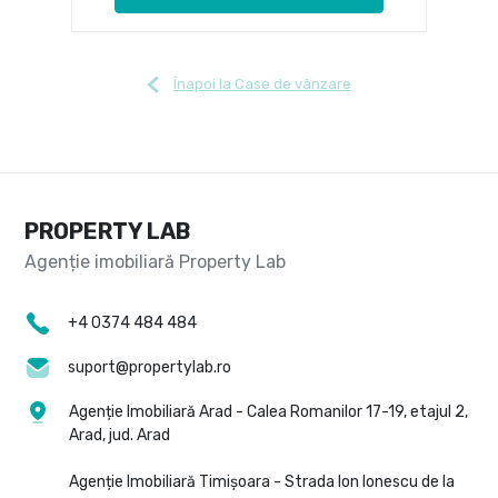
Înapoi la Case de vânzare
PROPERTY LAB
+4 0374 484 484
suport@propertylab.ro
Agenție Imobiliară Arad - Calea Romanilor 17-19, etajul 2,
Arad, jud. Arad
Agenție Imobiliară Timișoara - Strada Ion Ionescu de la