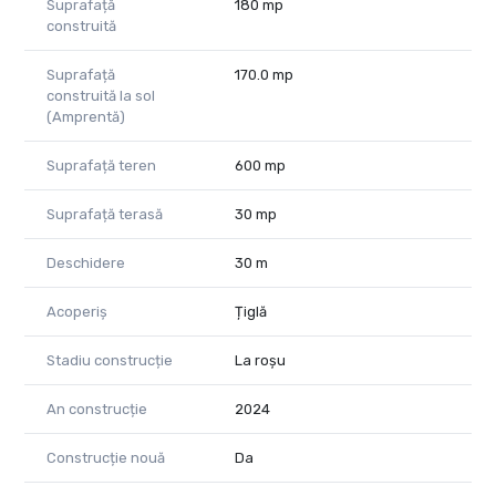
Suprafață
180 mp
construită
Suprafață
170.0 mp
construită la sol
(Amprentă)
Suprafață teren
600 mp
Suprafață terasă
30 mp
Deschidere
30 m
Acoperiș
Țiglă
Stadiu construcție
La roșu
An construcție
2024
Construcție nouă
Da