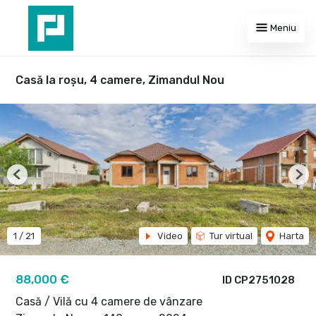
Meniu
Casă la roșu, 4 camere, Zimandul Nou
Previous
Nex
1
/
21
Video
Tur virtual
Harta
88,000 €
ID CP2751028
Casă / Vilă cu 4 camere de vânzare