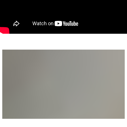
4 camere în total
3 dormitoare
1 living spațios
1 bucătărie
2 băi
hol
dressing
Avantaje:
Casă nouă, solid construită, oferind libertatea de a alege
finisajele
Zonă liniștită, perfectă pentru locuință permanentă
Teren de 600 mp, cu front generos de 30 m – ideal pentru
grădină, terasă sau spațiu de recreere.