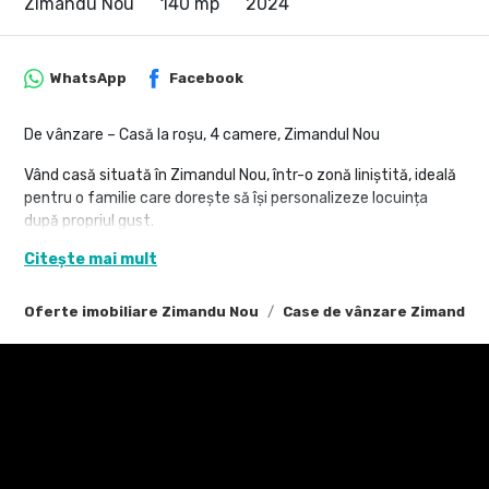
Zimandu Nou
140 mp
2024
WhatsApp
Facebook
De vânzare – Casă la roșu, 4 camere, Zimandul Nou
Vând casă situată în Zimandul Nou, într-o zonă liniștită, ideală
pentru o familie care dorește să își personalizeze locuința
după propriul gust.
Citește mai mult
Detalii proprietate:
Suprafață construită: 160 mp
Oferte imobiliare Zimandu Nou
Case de vânzare Zimandu 
Suprafață teren: 600 mp
Front stradal: 30 m liniari
Casă pe un singur nivel, construită la roșu
Compartimentare: