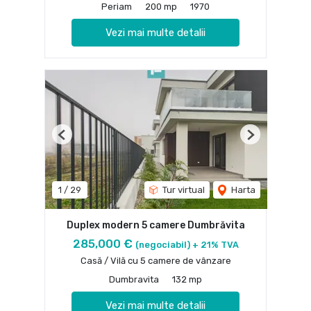
Periam
200 mp
1970
Vezi mai multe detalii
Previous
Next
1
/
29
Tur virtual
Harta
Duplex modern 5 camere Dumbrăvita
285,000 €
(negociabil) + 21% TVA
Casă / Vilă cu 5 camere de vânzare
Dumbravita
132 mp
Vezi mai multe detalii