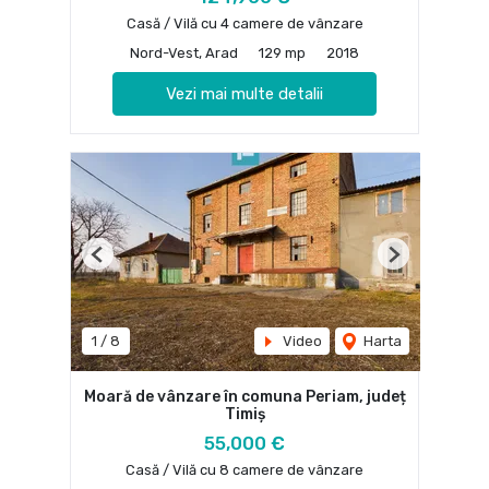
Casă / Vilă cu 4 camere de vânzare
Nord-Vest, Arad
129 mp
2018
Vezi mai multe detalii
Previous
Next
1
/
8
Video
Harta
Moară de vânzare în comuna Periam, județ
Timiș
55,000 €
Casă / Vilă cu 8 camere de vânzare