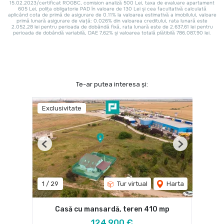
Te-ar putea interesa și:
Exclusivitate
Previous
Next
1
/
29
Tur virtual
Harta
Casă cu mansardă, teren 410 mp
124,900 €