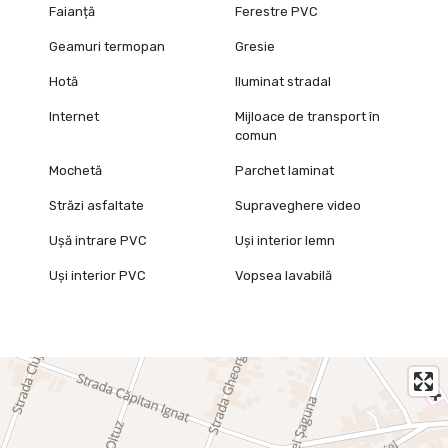
Faianță
Ferestre PVC
Geamuri termopan
Gresie
Hotă
Iluminat stradal
Internet
Mijloace de transport în
comun
Mochetă
Parchet laminat
Străzi asfaltate
Supraveghere video
Ușă intrare PVC
Uși interior lemn
Uși interior PVC
Vopsea lavabilă