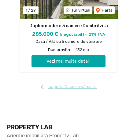
1
/
29
Tur virtual
Harta
Duplex modern 5 camere Dumbrăvita
285,000 €
(negociabil) + 21% TVA
Casă / Vilă cu 5 camere de vânzare
Dumbravita
132 mp
Vezi mai multe detalii
Înapoi la Case de vânzare
PROPERTY LAB