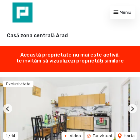
Meniu
Casă zona centrală Arad
Această proprietate nu mai este activă,
te invităm să vizualizezi proprietăți similare
Exclusivitate
Previous
Nex
1
/
14
Video
Tur virtual
Harta