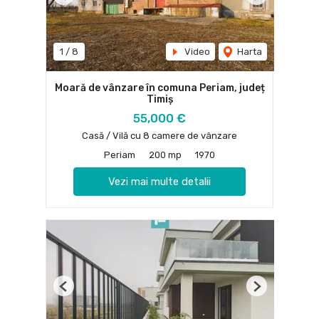
Previous
Next
1
/
8
Video
Harta
Moară de vânzare în comuna Periam, județ
Timiș
55,000 €
Casă / Vilă cu 8 camere de vânzare
Periam
200 mp
1970
Vezi mai multe detalii
Previous
Next