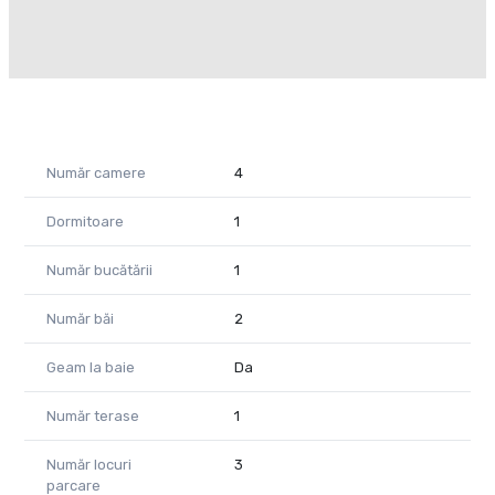
sau
Radu Mitran – Consultant imobiliar Property Lab
Tel: +40 751 621 035 – E.mail: radu.mitran@propertylab.ro
CP2656465
Număr camere
4
Dormitoare
1
Număr bucătării
1
Număr băi
2
Geam la baie
Da
Număr terase
1
Număr locuri
3
parcare