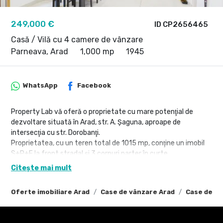
249,000 €
ID CP2656465
Casă / Vilă cu 4 camere de vânzare
Parneava, Arad
1,000 mp
1945
WhatsApp
Facebook
Property Lab vă oferă o proprietate cu mare potenţial de
dezvoltare situată în Arad, str. A. Şaguna, aproape de
intersecţia cu str. Dorobanţi.
Proprietatea, cu un teren total de 1015 mp, conţine un imobil
S+P+E la front stradal şi 3 corpuri parter în curte.
Suprafaţa utilă totală a construcţiilor existente este de circa
Citește mai mult
900 mp.
Imobilul cu 3 nivele de la stradă şi unul din corpurile parter din
Oferte imobiliare Arad
Case de vânzare Arad
Case de vâ
curte sunt de demolat, în vederea realizării unei noi investiţii
(rezidenţială, comercială, servicii, HoReCa sau mixtă).
Cele 2 corpuri locuibile sunt: