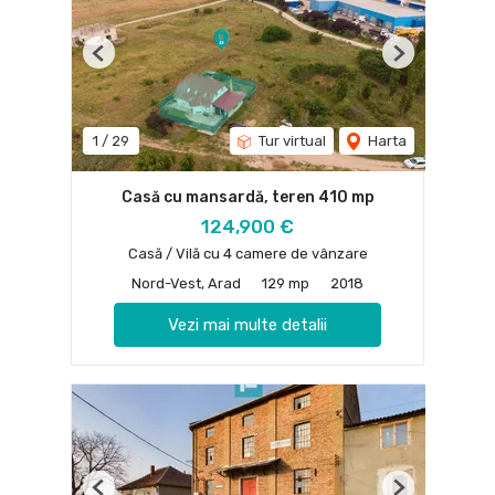
Previous
Next
1
/
29
Tur virtual
Harta
Casă cu mansardă, teren 410 mp
124,900 €
Casă / Vilă cu 4 camere de vânzare
Nord-Vest, Arad
129 mp
2018
Vezi mai multe detalii