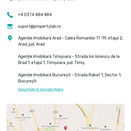
+4 0374 484 484
suport@propertylab.ro
Agenție Imobiliară Arad - Calea Romanilor 17-19, etajul 2,
Arad, jud. Arad
Agenție Imobiliară Timișoara - Strada Ion Ionescu de la
Brad 1, etajul 1, Timișoara, jud. Timiș
Agenție Imobiliară București - Strada Rabat 1, Sector 1,
București
Deschide în Google Maps