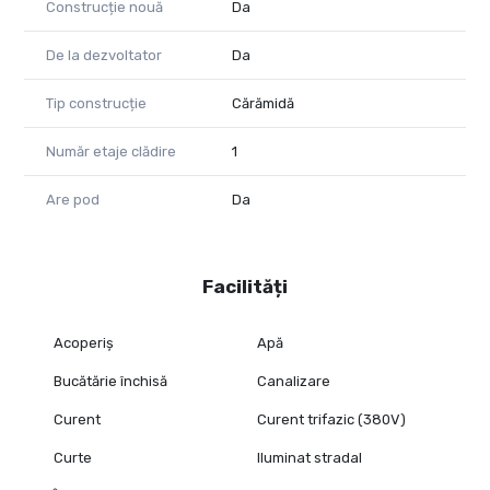
Construcție nouă
Da
De la dezvoltator
Da
Tip construcție
Cărămidă
Număr etaje clădire
1
Are pod
Da
Facilități
Acoperiș
Apă
Bucătărie închisă
Canalizare
Curent
Curent trifazic (380V)
Curte
Iluminat stradal