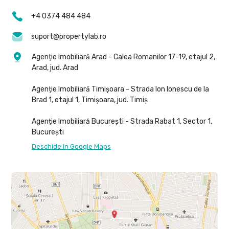
+4 0374 484 484
suport@propertylab.ro
Agenție Imobiliară Arad - Calea Romanilor 17-19, etajul 2,
Arad, jud. Arad
Agenție Imobiliară Timișoara - Strada Ion Ionescu de la
Brad 1, etajul 1, Timișoara, jud. Timiș
Agenție Imobiliară București - Strada Rabat 1, Sector 1,
București
Deschide în Google Maps