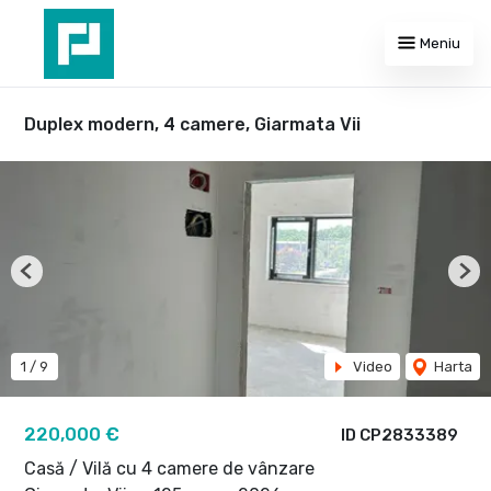
Meniu
Duplex modern, 4 camere, Giarmata Vii
Previous
Nex
1
/
9
Video
Harta
220,000 €
ID CP2833389
Casă / Vilă cu 4 camere de vânzare