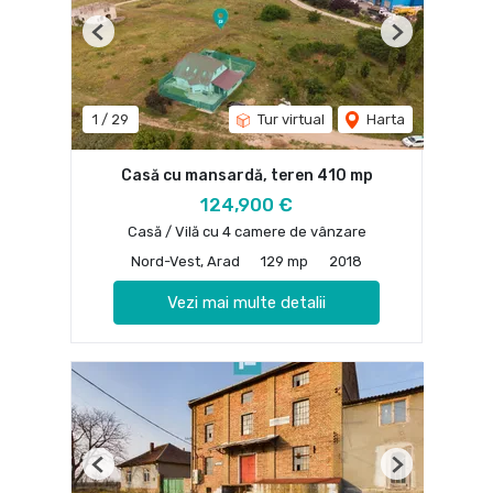
Previous
Next
1
/
29
Tur virtual
Harta
Casă cu mansardă, teren 410 mp
124,900 €
Casă / Vilă cu 4 camere de vânzare
Nord-Vest, Arad
129 mp
2018
Vezi mai multe detalii
Previous
Next