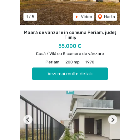
1
/
8
Video
Harta
Moară de vânzare în comuna Periam, județ
Timiș
55,000 €
Casă / Vilă cu 8 camere de vânzare
Periam
200 mp
1970
Vezi mai multe detalii
Previous
Next