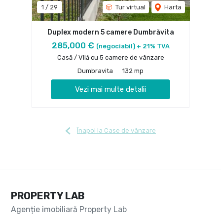
1
/
29
Tur virtual
Harta
Duplex modern 5 camere Dumbrăvita
285,000 €
(negociabil) + 21% TVA
Casă / Vilă cu 5 camere de vânzare
Dumbravita
132 mp
Vezi mai multe detalii
Înapoi la Case de vânzare
PROPERTY LAB