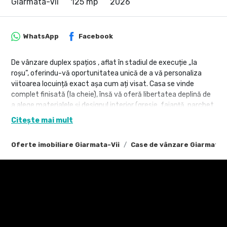
Giarmata-Vii
125 mp
2026
WhatsApp
Facebook
De vânzare duplex spațios , aflat în stadiul de execuție „la
roșu”, oferindu-vă oportunitatea unică de a vă personaliza
viitoarea locuință exact așa cum ați visat. Casa se vinde
complet finisată (la cheie), însă vă oferă libertatea deplină de
a alege materialele și designul interior (gresie, faianță, parchet,
uși, obiecte sanitare) si posibiliatea montării de panouri solare
Citește mai mult
pentru eficienta energetică.
Oferte imobiliare Giarmata-Vii
Case de vânzare Giarmata-
Compartimentare functională:
Parter:
-Hol de acces
-Living
-Bucătarie închisă
-Baie