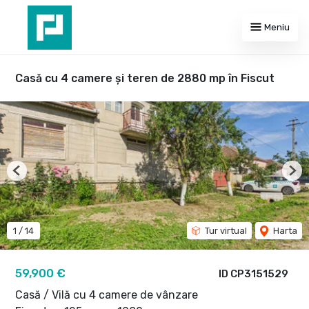
Meniu
Casă cu 4 camere și teren de 2880 mp în Fiscut
Previous
Nex
1
/
14
Tur virtual
Harta
59,900 €
ID CP3151529
Casă / Vilă cu 4 camere de vânzare