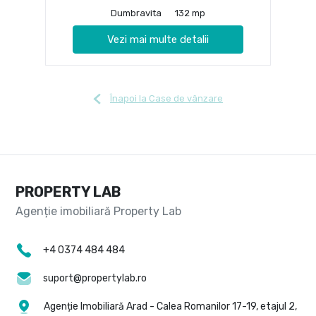
Dumbravita
132 mp
Vezi mai multe detalii
Înapoi la Case de vânzare
PROPERTY LAB
+4 0374 484 484
suport@propertylab.ro
Agenție Imobiliară Arad - Calea Romanilor 17-19, etajul 2,