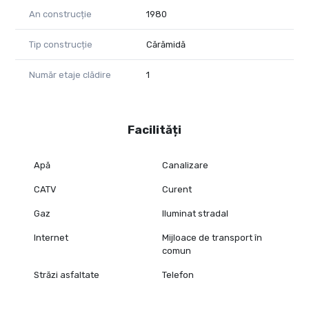
An construcție
1980
Tip construcție
Cărămidă
Număr etaje clădire
1
Facilități
Apă
Canalizare
CATV
Curent
Gaz
Iluminat stradal
Internet
Mijloace de transport în
comun
Străzi asfaltate
Telefon