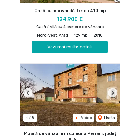
Casă cu mansardă, teren 410 mp
124,900 €
Casă / Vilă cu 4 camere de vânzare
Nord-Vest, Arad
129 mp
2018
Vezi mai multe detalii
Previous
Next
1
/
8
Video
Harta
Moară de vânzare în comuna Periam, județ
Timiș