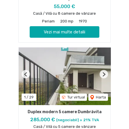
55,000 €
Casă / Vilă cu 8 camere de vânzare
Periam
200 mp
1970
Vezi mai multe detalii
Previous
Next
1
/
29
Tur virtual
Harta
Duplex modern 5 camere Dumbrăvita
285,000 €
(negociabil) + 21% TVA
Casă / Vilă cu 5 camere de vânzare