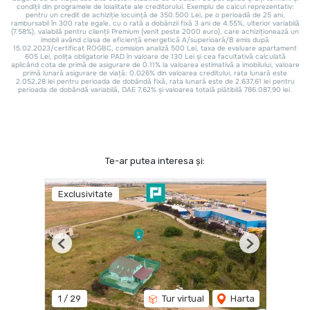
Te-ar putea interesa și:
Exclusivitate
Previous
Next
1
/
29
Tur virtual
Harta