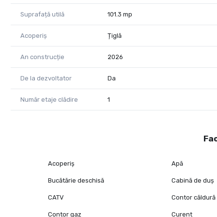
Suprafață utilă
101.3 mp
Acoperiș
Țiglă
An construcție
2026
De la dezvoltator
Da
Număr etaje clădire
1
Fac
Acoperiș
Apă
Bucătărie deschisă
Cabină de duș
CATV
Contor căldură
Contor gaz
Curent