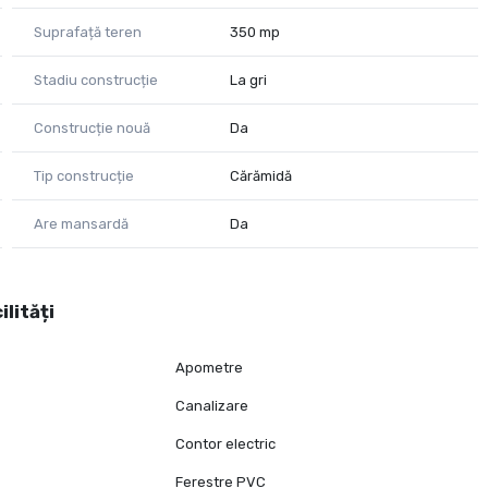
Suprafață teren
350 mp
Stadiu construcție
La gri
Construcție nouă
Da
Tip construcție
Cărămidă
Are mansardă
Da
ilități
Apometre
Canalizare
Contor electric
Ferestre PVC