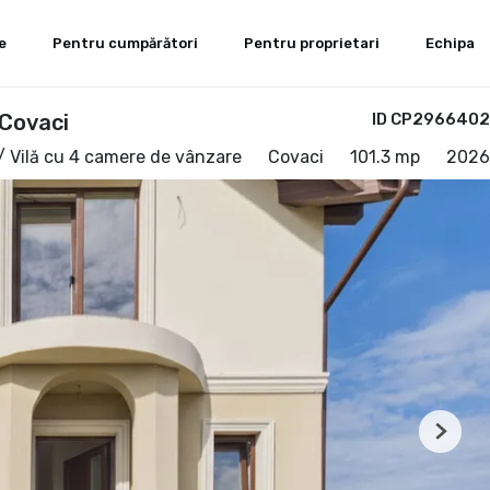
e
Pentru cumpărători
Pentru proprietari
Echipa
 Covaci
ID CP2966402
/ Vilă cu 4 camere de vânzare
Covaci
101.3 mp
2026
Next