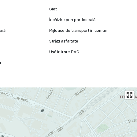
Glet
l
Încălzire prin pardoseală
oară
Mijloace de transport în comun
Străzi asfaltate
Ușă intrare PVC
ă