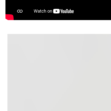
Termen de predare: iunie
O locuință ideală pentru cei care își doresc spațiu, lumi
Programează o vizionare și hai să-l descoperi împreună c
Consultant imobiliar : Laurentiu Caraman
Telefon : 0721824896
Email : laurentiu.caraman@propertylab.ro
CP2966402