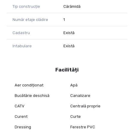
Tip construcție
Cărămidă
Număr etaje clădire
1
Cadastru
Există
Intabulare
Există
Facilități
Aer condiționat
Apă
Bucătărie deschisă
Canalizare
CATV
Centrală proprie
Curent
Curte
Dressing
Ferestre PVC