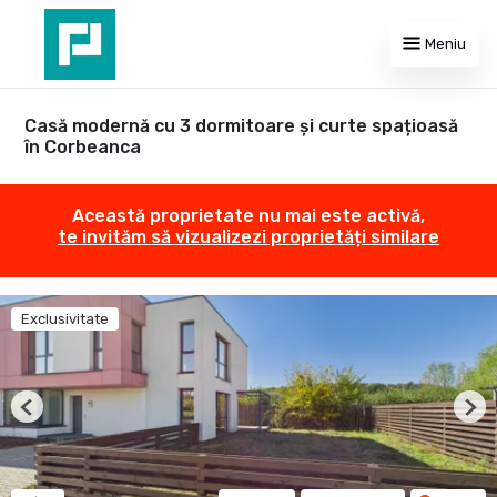
Meniu
Casă modernă cu 3 dormitoare și curte spațioasă
în Corbeanca
Această proprietate nu mai este activă,
te invităm să vizualizezi proprietăți similare
Exclusivitate
Previous
Nex