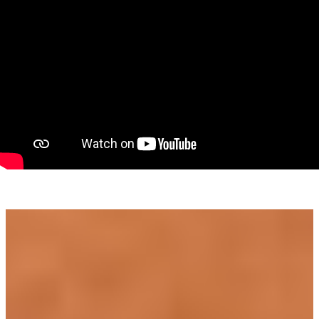
poți crea propriul colț de relaxare. Spațiile interioare sunt
proiectate ergonomic, cu accent pe funcționalitate, confort
și lumină naturală.
Complexul este amplasat într-o zonă liniștită, retrasă de la
agitația orașului, dar aproape de tot ce ai nevoie zi de zi. În
apropiere găsești Street Mall Moara Corbeanca, Mega Image,
Lidl, restaurante, cafenele, școli și grădinițe. Accesul către
București se face rapid prin DN1, iar pentru momentele de
relaxare ai la câteva minute Pădurea Corbeanca, Pădurea
Tamași și Therme București.
Această proprietate este ideală pentru cupluri sau familii care
caută un cămin complet, într-o zonă verde, sigură și modernă.
Este alegerea potrivită pentru cei care doresc un stil de viață
echilibrat, departe de aglomerație, dar cu toate facilitățile la
îndemână.
Avantaje cheie:
• Complex rezidențial privat, atmosferă calmă și vecinătate
selectă
• 3 dormitoare, 3 băi, dressing, curte generoasă și parcare