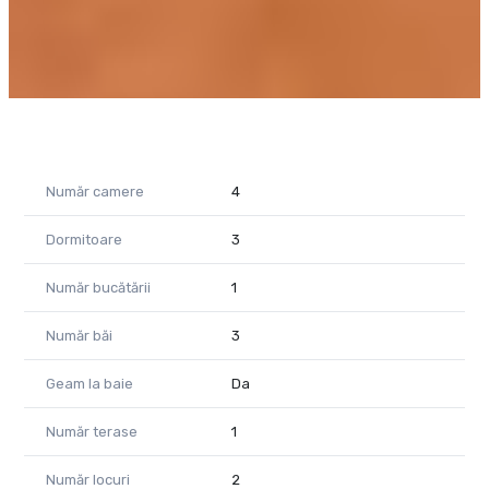
pentru 2 mașini
• Finisaje moderne și compartimentare funcțională
• Acces rapid la magazine, școli, restaurante și transport public
• Zonă verde, aer curat, la doar câteva minute de București
Un loc care combină armonios confortul modern și liniștea de
acasă — bine ai venit în Corbeanca!
!!!!!!! Fotografiile din interiorul casei si turul virtual sunt cu titlu
Număr camere
4
orientativ.
Dormitoare
3
CP2762077
Număr bucătării
1
Număr băi
3
Geam la baie
Da
Număr terase
1
Număr locuri
2