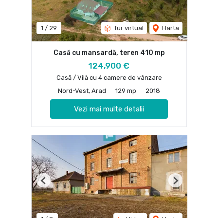
1
/
29
Tur virtual
Harta
Casă cu mansardă, teren 410 mp
124,900 €
Casă / Vilă cu 4 camere de vânzare
Nord-Vest, Arad
129 mp
2018
Vezi mai multe detalii
Previous
Next