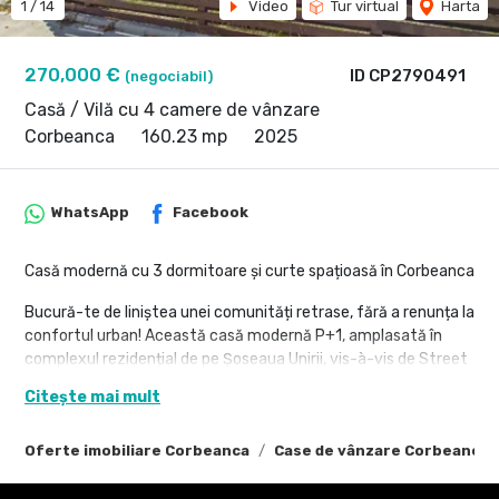
1
/
14
Video
Tur virtual
Harta
270,000 €
ID CP2790491
(negociabil)
Casă / Vilă cu 4 camere de vânzare
Corbeanca
160.23 mp
2025
WhatsApp
Facebook
Casă modernă cu 3 dormitoare și curte spațioasă în Corbeanca
Bucură-te de liniștea unei comunități retrase, fără a renunța la
confortul urban! Această casă modernă P+1, amplasată în
complexul rezidențial de pe Șoseaua Unirii, vis-à-vis de Street
Mall Moara Corbeanca, îți oferă echilibrul perfect între viața de
Citește mai mult
familie, natură și accesibilitate.
Locuința dispune de o compartimentare inteligentă, ideală
Oferte imobiliare Corbeanca
Case de vânzare Corbeanca
pentru familii moderne: 3 dormitoare luminoase, 3 băi,
dressing spațios, 2 locuri de parcare și o curte generoasă unde