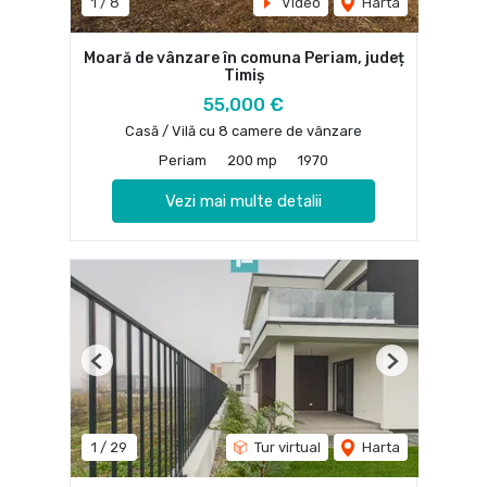
1
/
8
Video
Harta
Moară de vânzare în comuna Periam, județ
Timiș
55,000 €
Casă / Vilă cu 8 camere de vânzare
Periam
200 mp
1970
Vezi mai multe detalii
Previous
Next
1
/
29
Tur virtual
Harta