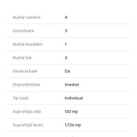
liniștea e la ea acasă — te invit să mă contactezi pentru mai
multe detalii.
Număr camere
4
Consultant imobiliar : Laurentiu Caraman
Telefon : 0721824896
Dormitoare
3
Email : laurentiu.caraman@propertylab.ro
Număr bucătării
1
CP2875888
Număr băi
2
Geam la baie
Da
Disponibilitate
Imediat
Tip casă
Individual
Suprafață utilă
120 mp
Suprafață teren
1,726 mp