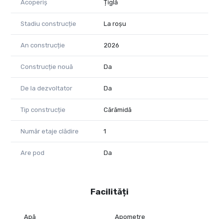
Acoperiș
Țiglă
Stadiu construcție
La roșu
An construcție
2026
Construcție nouă
Da
De la dezvoltator
Da
Tip construcție
Cărămidă
Număr etaje clădire
1
Are pod
Da
Facilități
Apă
Apometre