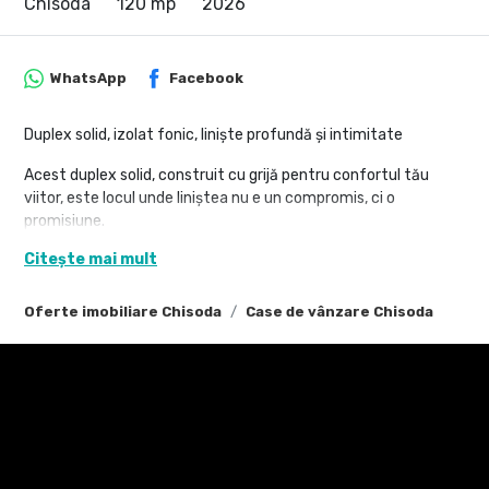
Chisoda
120 mp
2026
WhatsApp
Facebook
Duplex solid, izolat fonic, liniște profundă și intimitate
Acest duplex solid, construit cu grijă pentru confortul tău
viitor, este locul unde liniștea nu e un compromis, ci o
promisiune.
Citește mai mult
Datorită izolației duble față de peretele vecinului, te bucuri de
intimitate reală și liniște profundă, într-o zonă foarte retrasă,
ferită de agitație.
Oferte imobiliare Chisoda
Case de vânzare Chisoda
Construit ca să reziste și să te protejeze:
Zidărie din cărămidă, cu izolație completă
Pereți interiori din cărămidă cu vată bazaltică pentru confort
termic excelent și izolare fonică superioară