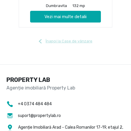
Dumbravita
132 mp
Vezi mai multe detalii
Înapoi la Case de vânzare
PROPERTY LAB
+4 0374 484 484
suport@propertylab.ro
Agenție Imobiliară Arad - Calea Romanilor 17-19, etajul 2,