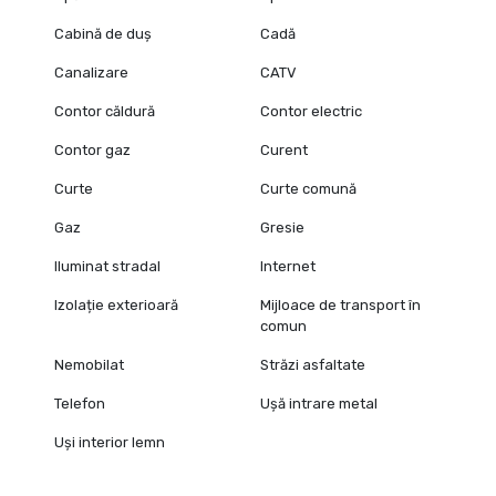
Cabină de duș
Cadă
Canalizare
CATV
Contor căldură
Contor electric
Contor gaz
Curent
Curte
Curte comună
Gaz
Gresie
Iluminat stradal
Internet
Izolație exterioară
Mijloace de transport în
comun
Nemobilat
Străzi asfaltate
Telefon
Ușă intrare metal
Uși interior lemn