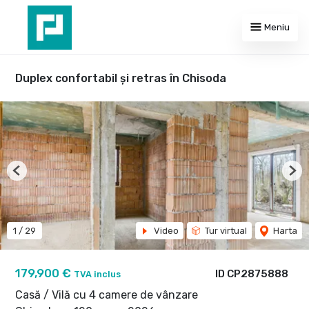
Meniu
Duplex confortabil și retras în Chisoda
Previous
Nex
1
/
29
Video
Tur virtual
Harta
179,900 €
ID CP2875888
TVA inclus
Casă / Vilă cu 4 camere de vânzare