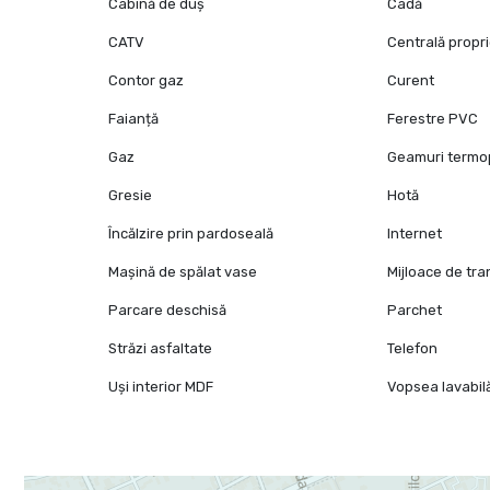
Cabină de duș
Cadă
CATV
Centrală propr
Contor gaz
Curent
Faianță
Ferestre PVC
Gaz
Geamuri term
Gresie
Hotă
Încălzire prin pardoseală
Internet
Mașină de spălat vase
Mijloace de tr
Parcare deschisă
Parchet
Străzi asfaltate
Telefon
Uși interior MDF
Vopsea lavabil