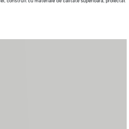
ei, construit cu materiale de calitate superioară, proiectat
 orice sezon
iecare detaliu fiind atent selectat
liber
oresc un cămin modern, într-o zonă centrală, liniștită și
 multe detalii și pentru a programa o vizionare.