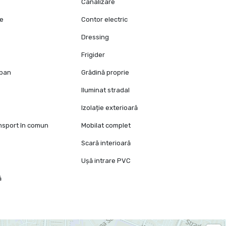
Canalizare
ie
Contor electric
Dressing
Frigider
opan
Grădină proprie
Iluminat stradal
Izolație exterioară
ansport în comun
Mobilat complet
Scară interioară
Ușă intrare PVC
ă