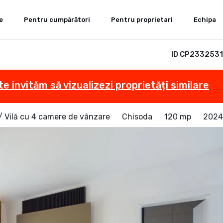
e
Pentru cumpărători
Pentru proprietari
Echipa
ID CP2332531
te invităm să vizualizezi proprietăți similare
/ Vilă cu 4 camere de vânzare
Chisoda
120 mp
2024