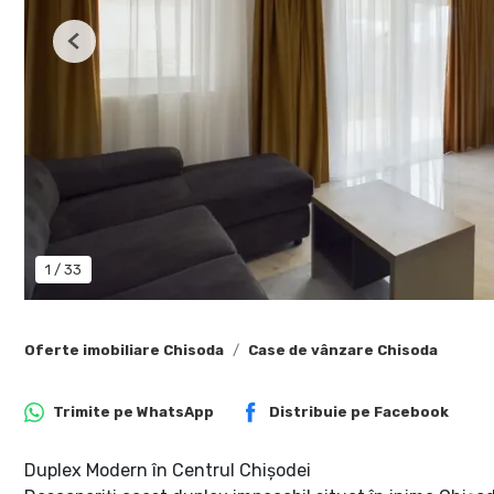
Previous
1
/
33
Oferte imobiliare Chisoda
Case de vânzare Chisoda
Trimite pe
WhatsApp
Distribuie pe
Facebook
Duplex Modern în Centrul Chișodei