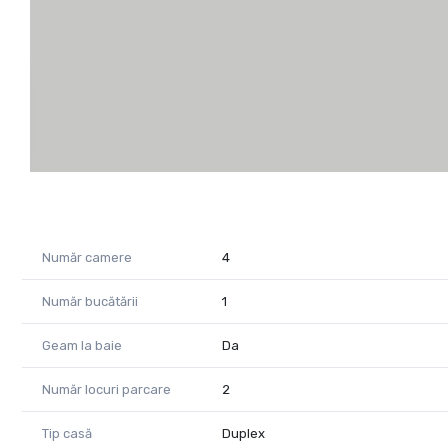
Cod Proprietate: 2332531
PropertyLab - Transformați-vă visul în realitate!
Număr camere
4
Număr bucătării
1
Geam la baie
Da
Număr locuri parcare
2
Tip casă
Duplex