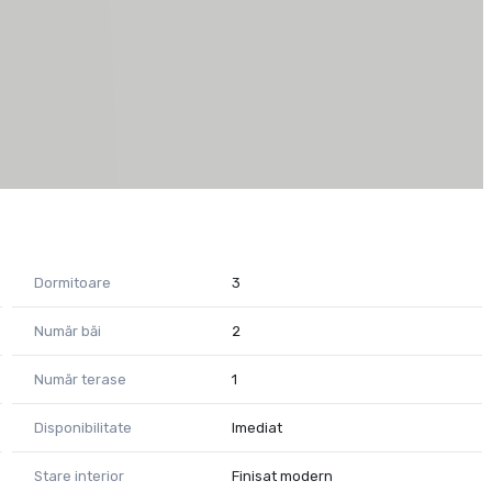
Dormitoare
3
Număr băi
2
Număr terase
1
Disponibilitate
Imediat
Stare interior
Finisat modern