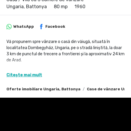
Ungaria, Battonya
80 mp
1960
WhatsApp
Facebook
Vă propunem spre vânzare o casă din văiugă, situată în
localitatea Dombegyház, Ungaria, pe o stradă liniștită, la doar
3 km de punctul de trecere a frontierei și la aproximativ 24 km
de Arad.
Locuința are o suprafață utilă de aproximativ 80 mp și este
Citește mai mult
compartimentată astfel:
3 camere
Oferte imobiliare Ungaria, Battonya
Case de vânzare Unga
Bucătărie
Baie
Proprietatea este amplasată pe un teren generos de 2.646
mp, oferind spațiu suficient pentru grădină, livadă, anexe
gospodărești sau alte amenajări, în funcție de nevoile viitorului
proprietar.