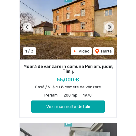
Previous
Next
1
/
8
Video
Harta
Moară de vânzare în comuna Periam, județ
Timiș
55,000 €
Casă / Vilă cu 8 camere de vânzare
Periam
200 mp
1970
Vezi mai multe detalii