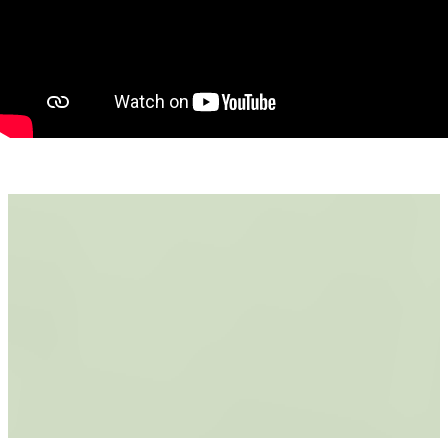
Utilități disponibile:
Gaz
Curent electric
Apă
Canalizare
Casa necesită renovări, însă reprezintă o oportunitate
excelentă pentru cei care caută o proprietate accesibilă, cu
teren mare și poziționare avantajoasă în apropierea graniței cu
România.
Caracteristici principale:
Construcție din văiugă
Suprafață utilă: 80 mp
3 camere, bucătărie și baie
Teren de 2.646 mp
Toate utilitățile disponibile
Necesită renovare
Stradă liniștită