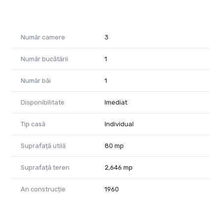
La 3 km de vamă
La 24 km de Arad
Pentru informații suplimentare și programarea unei vizionări:
Număr camere
3
Szekeres Carol
Număr bucătării
1
Telefon: 0729 966 649
E-mail: carol.szekeres@propertylab.ro
Număr băi
1
Cristina Sipea
Telefon: 0741 688 040
Disponibilitate
Imediat
E-mail: cristina.sipea@propertylab.ro
CP3116696
Tip casă
Individual
Suprafață utilă
80 mp
Suprafață teren
2,646 mp
An construcție
1960