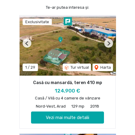
Te-ar putea interesa și:
Exclusivitate
Previous
Next
1
/
29
Tur virtual
Harta
Casă cu mansardă, teren 410 mp
124,900 €
Casă / Vilă cu 4 camere de vânzare
Nord-Vest, Arad
129 mp
2018
Vezi mai multe detalii