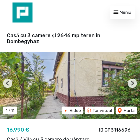
Meniu
Casă cu 3 camere și 2646 mp teren în
Dombegyhaz
Previous
Nex
1
/
11
Video
Tur virtual
Harta
16,990 €
ID CP3116696
Casă / Vilă cu 3 camere de vânzare