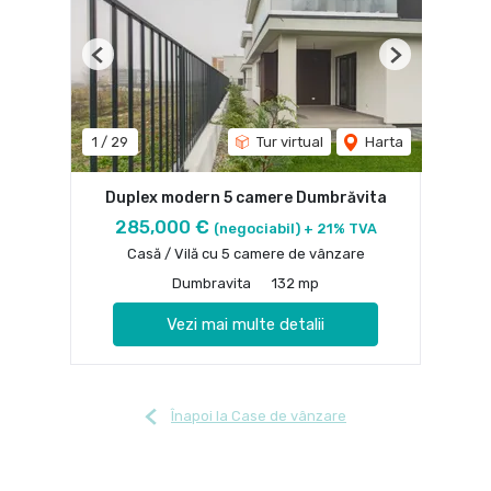
Previous
Next
1
/
29
Tur virtual
Harta
Duplex modern 5 camere Dumbrăvita
285,000 €
(negociabil) + 21% TVA
Casă / Vilă cu 5 camere de vânzare
Dumbravita
132 mp
Vezi mai multe detalii
Înapoi la Case de vânzare