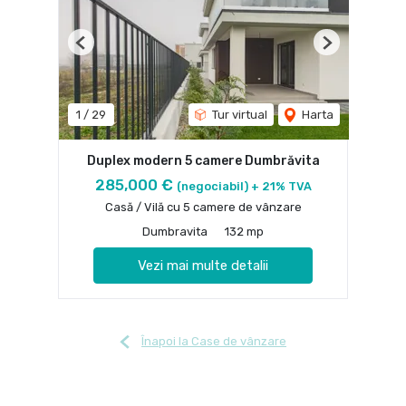
Previous
Next
1
/
29
Tur virtual
Harta
Duplex modern 5 camere Dumbrăvita
285,000 €
(negociabil) + 21% TVA
Casă / Vilă cu 5 camere de vânzare
Dumbravita
132 mp
Vezi mai multe detalii
Înapoi la Case de vânzare