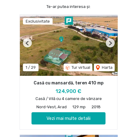
Te-ar putea interesa și:
Exclusivitate
Previous
Next
1
/
29
Tur virtual
Harta
Casă cu mansardă, teren 410 mp
124,900 €
Casă / Vilă cu 4 camere de vânzare
Nord-Vest, Arad
129 mp
2018
Vezi mai multe detalii