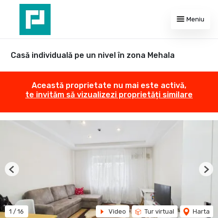
Meniu
Casă individuală pe un nivel în zona Mehala
Această proprietate nu mai este activă,
te invităm să vizualizezi proprietăți similare
Previous
Nex
1
/
16
Video
Tur virtual
Harta