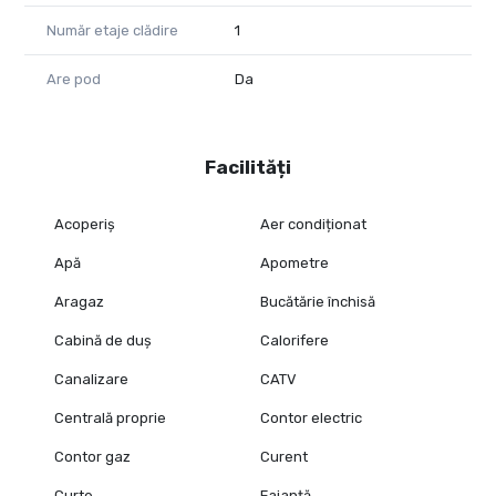
Număr etaje clădire
1
Are pod
Da
Facilități
Acoperiș
Aer condiționat
Apă
Apometre
Aragaz
Bucătărie închisă
Cabină de duș
Calorifere
Canalizare
CATV
Centrală proprie
Contor electric
Contor gaz
Curent
Curte
Faianță