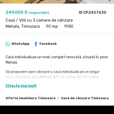
249,000 €
ID CP2457430
(negociabil)
Casă / Vilă cu 3 camere de vânzare
Mehala, Timisoara
90 mp
1980
WhatsApp
Facebook
Casă individuală pe un nivel, complet renovată, situată în zona
Mehala
Vă propunem spre vânzare o casă individuală pe un singur
nivel, situată în zona Mehala, într-un cartier liniștit și bine
conectat la facilități urbane.
Citește mai mult
Caracteristici principale:
• Suprafață utilă: 70 mp
Oferte imobiliare Timisoara
Case de vânzare Timisoara
• Suprafață teren: 325 mp
• Construcție solidă din cărămidă
• Complet renovată și reabilitată termic