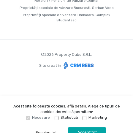
Hoteluri / Pensiuni de vânzare Gelmar
Proprietăți speciale de vânzare Bucuresti, Serban Voda
Proprietăți speciale de vânzare Timisoara, Complex
Studentesc
©
2026
Property Cube S.R.L.
Site creat în
Acest site folosește cookies,
află detalii
.
Alege ce tipuri de
cookies dorești să permitem:
Necesare
Statistică
Marketing
Accept tot
Resping tot