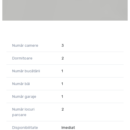
Pentru mai multe detalii și programarea unei vizionări, vă stăm
la dispoziție!
Remus Beiușanu
Tel.: 0785.997.537
Email: remus.beiusanu@propertylab.ro
CP2457430
Număr camere
3
Dormitoare
2
Număr bucătării
1
Număr băi
1
Număr garaje
1
Număr locuri
2
parcare
Disponibilitate
Imediat