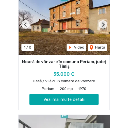
Previous
Next
1
/
8
Video
Harta
Moară de vânzare în comuna Periam, județ
Timiș
55,000 €
Casă / Vilă cu 8 camere de vânzare
Periam
200 mp
1970
Vezi mai multe detalii