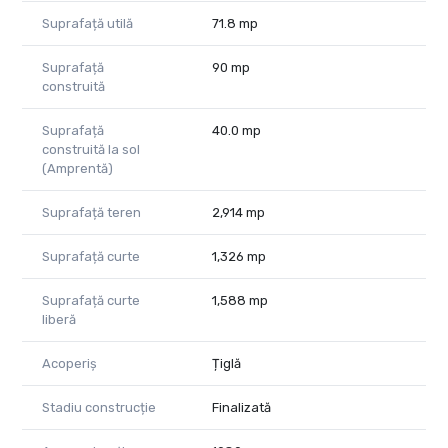
Suprafață utilă
71.8 mp
Claudiu Coșeri - Consultant Imobiliar Propertylab
Telefon: 0741 406 291
Suprafață
90 mp
construită
CP2524835
Suprafață
40.0 mp
construită la sol
(Amprentă)
Suprafață teren
2,914 mp
Suprafață curte
1,326 mp
Suprafață curte
1,588 mp
liberă
Acoperiș
Țiglă
Stadiu construcție
Finalizată