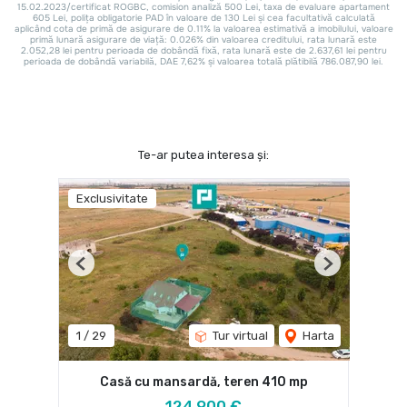
Te-ar putea interesa și:
Exclusivitate
Previous
Next
1
/
29
Tur virtual
Harta
Casă cu mansardă, teren 410 mp
124,900 €