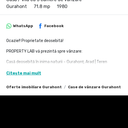
Gurahont
71.8 mp
1980
WhatsApp
Facebook
Ocazie!! Proprietate deosebită!
PROPERTY LAB vă prezintă spre vânzare:
Casă deosebită în inima naturii – Gurahonț, Arad | Teren
generos 2914 mp
Citește mai mult
Vă oferim spre vânzare o proprietate unică, amplasată într-un
cadru natural de vis, în localitatea Gurahonț, județul Arad.
Oferte imobiliare Gurahont
Case de vânzare Gurahont
Ideală pentru locuință permanentă, casă de vacanță sau
investiție agroturistică, această casă îmbină confortul
modern cu liniștea naturii.
Detalii proprietate:
Suprafață teren: 2914 mp