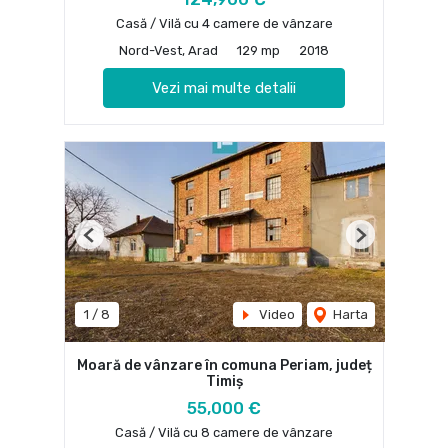
Casă / Vilă cu 4 camere de vânzare
Nord-Vest, Arad
129 mp
2018
Vezi mai multe detalii
Previous
Next
1
/
8
Video
Harta
Moară de vânzare în comuna Periam, județ
Timiș
55,000 €
Casă / Vilă cu 8 camere de vânzare