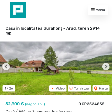
Meniu
Casă în localitatea Gurahonț - Arad, teren 2914
mp
Previous
Nex
1
/
26
Video
Tur virtual
Harta
52,900 €
ID CP2524835
(negociabil)
Casă / Vilă cu 3 camere de vânzare