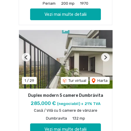
Periam
200 mp
1970
Vezi mai multe detalii
Previous
Next
1
/
29
Tur virtual
Harta
Duplex modern 5 camere Dumbrăvita
285,000 €
(negociabil) + 21% TVA
Casă / Vilă cu 5 camere de vânzare
Dumbravita
132 mp
Vezi mai multe detalii