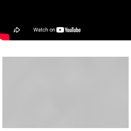
Front stradal: 55 m
Casă cu regim de înălțime P + mansardă, construită în anul
1980 (parter din lemn, etaj din BCA)
Parter: terasă spațioasă, living, baie, bucătărie
Mansardă: 2 dormitoare și terasă cu priveliște
Utilități: apă curentă (2 cămine de apă), instalație electrică
nouă pe cupru, canalizare racordată la fosă septică (1500 l),
boiler pentru apă caldă
Fântână forată (diametru 1 m)
Dotări și îmbunătățiri:
Jgheaburi și burlane noi pentru drenaj eficient
Trotuar betonat în jurul casei
Poartă metalică nouă, pe șină