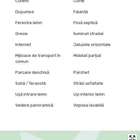
Curent
Curte
Dușumea
Faianță
Ferestre lemn
Fosă septică
Gresie
Iluminat stradal
Internet
Jaluzele orizontale
Mijloace de transport în
Mobilat parțial
comun
Parcare deschisă
Parchet
Sobă / Teracotă
Străzi asfaltate
Ușă intrare lemn
Uși interior lemn
Vedere panoramică
Vopsea lavabilă