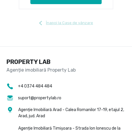
Înapoi la Case de vânzare
PROPERTY LAB
+4 0374 484 484
suport@propertylab.ro
Agenție Imobiliară Arad - Calea Romanilor 17-19, etajul 2,
Arad, jud. Arad
Agenție Imobiliară Timișoara - Strada Ion Ionescu de la