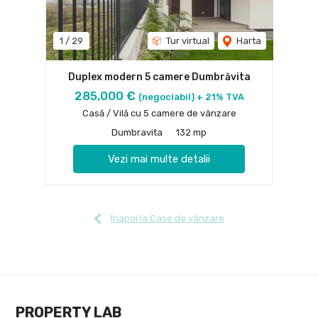
1
/
29
Tur virtual
Harta
Duplex modern 5 camere Dumbrăvita
285,000 €
(negociabil) + 21% TVA
Casă / Vilă cu 5 camere de vânzare
Dumbravita
132 mp
Vezi mai multe detalii
Înapoi la Case de vânzare
PROPERTY LAB