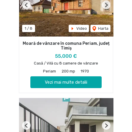
Previous
Next
1
/
8
Video
Harta
Moară de vânzare în comuna Periam, județ
Timiș
55,000 €
Casă / Vilă cu 8 camere de vânzare
Periam
200 mp
1970
Vezi mai multe detalii
Previous
Next