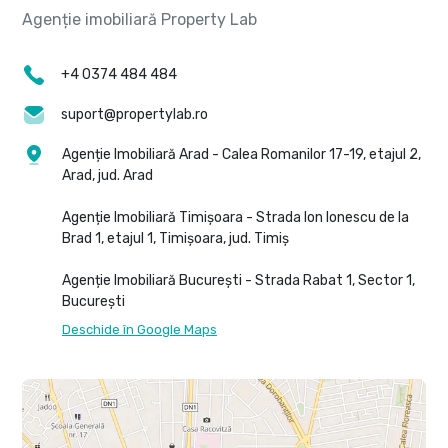
+4 0374 484 484
suport@propertylab.ro
Agenție Imobiliară Arad - Calea Romanilor 17-19, etajul 2,
Arad, jud. Arad
Agenție Imobiliară Timișoara - Strada Ion Ionescu de la
Brad 1, etajul 1, Timișoara, jud. Timiș
Agenție Imobiliară București - Strada Rabat 1, Sector 1,
București
Deschide în Google Maps