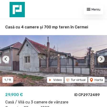
Meniu
Casă cu 4 camere și 700 mp teren în Cermei
Previous
Nex
1
/
11
Video
Tur virtual
Harta
29,900 €
ID CP2972489
Casă / Vilă cu 3 camere de vânzare