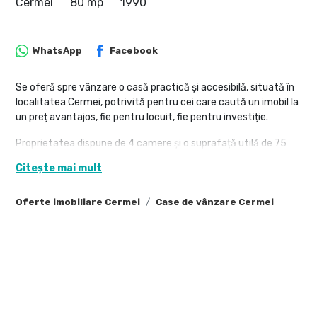
Cermei
80 mp
1990
WhatsApp
Facebook
Se oferă spre vânzare o casă practică și accesibilă, situată în
localitatea Cermei, potrivită pentru cei care caută un imobil la
un preț avantajos, fie pentru locuit, fie pentru investiție.
Proprietatea dispune de 4 camere și o suprafață utilă de 75
mp, fiind amplasată pe un teren generos de 700 mp, care
Citește mai mult
oferă multiple posibilități de utilizare.
Casa este parte din văiugă și parte din bolțari.
Oferte imobiliare Cermei
Case de vânzare Cermei
Imobilul este racordat la apă, curent electric și canalizare, iar
încălzirea se realizează prin sobe pe lemne – o soluție eficientă
și economică pentru sezonul rece.
Avantaje:
Preț foarte atractiv, ideal pentru cumpărători cu buget redus