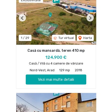
Exclusivitate
Previous
Next
1
/
29
Tur virtual
Harta
Casă cu mansardă, teren 410 mp
124,900 €
Casă / Vilă cu 4 camere de vânzare
Nord-Vest, Arad
129 mp
2018
Vezi mai multe detalii