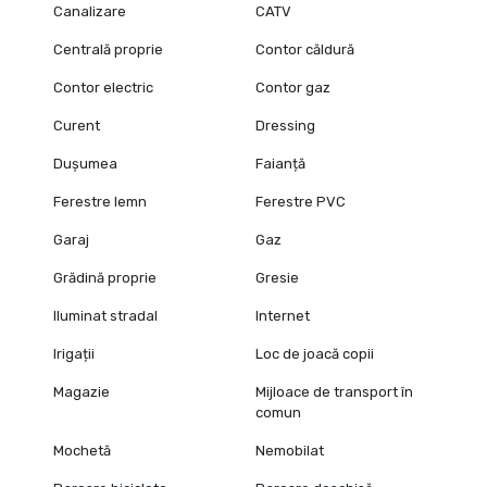
Canalizare
CATV
Centrală proprie
Contor căldură
Contor electric
Contor gaz
Curent
Dressing
Dușumea
Faianță
Ferestre lemn
Ferestre PVC
Garaj
Gaz
Grădină proprie
Gresie
Iluminat stradal
Internet
Irigații
Loc de joacă copii
Magazie
Mijloace de transport în
comun
Mochetă
Nemobilat