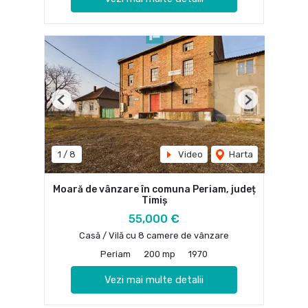
Previous
Next
1
/
8
Video
Harta
Moară de vânzare în comuna Periam, județ
Timiș
55,000 €
Casă / Vilă cu 8 camere de vânzare
Periam
200 mp
1970
Vezi mai multe detalii