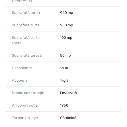
(Amprentă)
Suprafață teren
940 mp
Suprafață curte
250 mp
Suprafață curte
100 mp
liberă
Suprafață terasă
50 mp
Deschidere
18 m
Acoperiș
Țiglă
Stadiu construcție
Finalizată
An construcție
1950
Tip construcție
Cărămidă