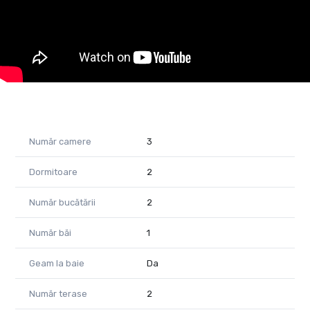
Nu de casă „în oraș”.
Ci de spațiu, aer și confort.
Dacă vrei o proprietate care nu seamănă cu tot ce vezi zilnic
pe piață, asta merită văzută.
„Unele case sunt frumoase. Altele… se simt diferit.”
Această casă individuală din centrul Aradului nu impresionează
doar prin locație.
Număr camere
3
Impresionează prin spațiu.
E genul de proprietate pe care o înțelegi cu adevărat doar când
Dormitoare
2
îi treci pragul.
Programează o vizionare privată.
Număr bucătării
2
Asta e genul de proprietate care apare rar pe piață!
Număr băi
1
Jeanina Câmpan - consultant imobiliar Propertylab
Telefon: 0760672985
Geam la baie
Da
Email: jeanina.campan@propertylab.ro
Număr terase
2
CP3089793