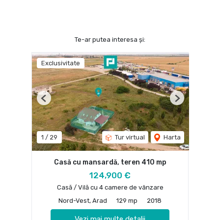
Te-ar putea interesa și:
Exclusivitate
Previous
Next
1
/
29
Tur virtual
Harta
Casă cu mansardă, teren 410 mp
124,900 €
Casă / Vilă cu 4 camere de vânzare
Nord-Vest, Arad
129 mp
2018
Vezi mai multe detalii