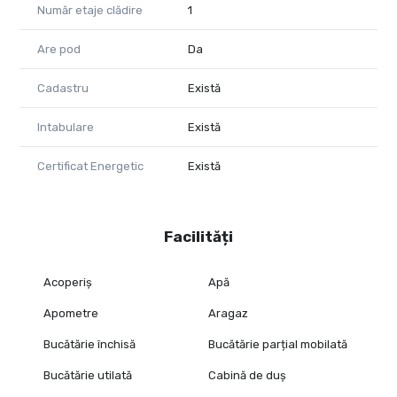
Număr etaje clădire
1
Are pod
Da
Cadastru
Există
Intabulare
Există
Certificat Energetic
Există
Facilități
Acoperiș
Apă
Apometre
Aragaz
Bucătărie închisă
Bucătărie parțial mobilată
Bucătărie utilată
Cabină de duș