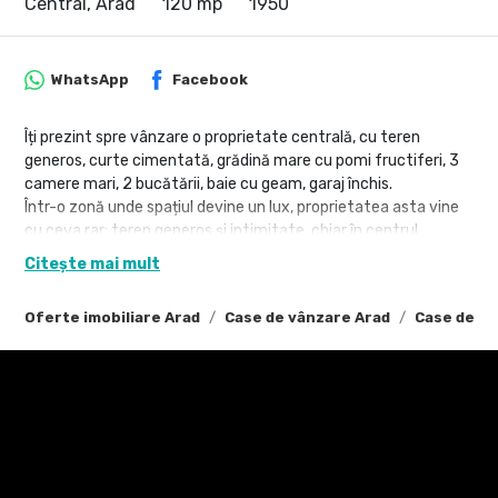
Central, Arad
120 mp
1950
WhatsApp
Facebook
Îți prezint spre vânzare o proprietate centrală, cu teren
generos, curte cimentată, grădină mare cu pomi fructiferi, 3
camere mari, 2 bucătării, baie cu geam, garaj închis.
Într-o zonă unde spațiul devine un lux, proprietatea asta vine
cu ceva rar: teren generos și intimitate, chiar în centrul
orașului.
Citește mai mult
Camere mari, luminoase, cu lumină naturală pe tot parcursul
Oferte imobiliare Arad
Case de vânzare Arad
Case de vâ
zilei.
Ai două bucătării — perfect pentru familie mare, musafiri sau
chiar două stiluri de viață într-o singură casă.
Garaj propriu.
Baie cu geam — acel detaliu mic pe care toată lumea îl caută
și puțini îl găsesc.
Iar senzația pe care o ai aici?