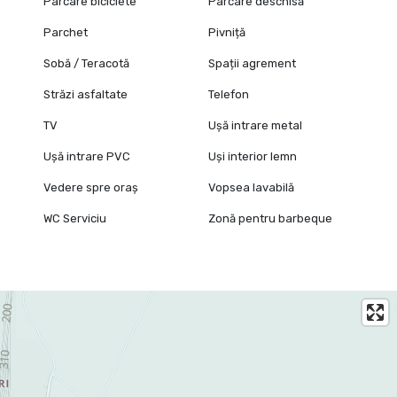
Parcare biciclete
Parcare deschisă
Parchet
Pivniță
Sobă / Teracotă
Spații agrement
Străzi asfaltate
Telefon
TV
Ușă intrare metal
Ușă intrare PVC
Uși interior lemn
Vedere spre oraș
Vopsea lavabilă
WC Serviciu
Zonă pentru barbeque