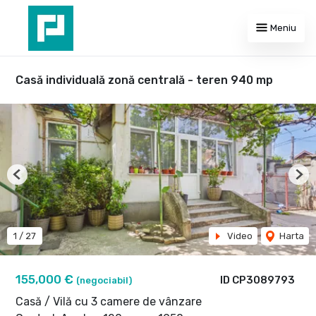
Meniu
Casă individuală zonă centrală - teren 940 mp
Previous
Nex
1
/
27
Video
Harta
155,000 €
ID CP3089793
(negociabil)
Casă / Vilă cu 3 camere de vânzare