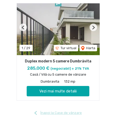
Previous
Next
1
/
29
Tur virtual
Harta
Duplex modern 5 camere Dumbrăvita
285,000 €
(negociabil) + 21% TVA
Casă / Vilă cu 5 camere de vânzare
Dumbravita
132 mp
Vezi mai multe detalii
Înapoi la Case de vânzare