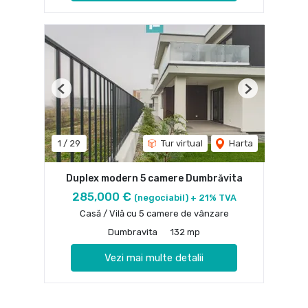
Previous
Next
1
/
29
Tur virtual
Harta
Duplex modern 5 camere Dumbrăvita
285,000 €
(negociabil) + 21% TVA
Casă / Vilă cu 5 camere de vânzare
Dumbravita
132 mp
Vezi mai multe detalii