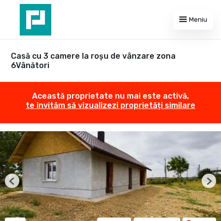
Meniu
Casă cu 3 camere la roșu de vânzare zona
6Vânători
Această proprietate nu mai este activă,
te invităm să vizualizezi proprietăți similare
Previous
Nex