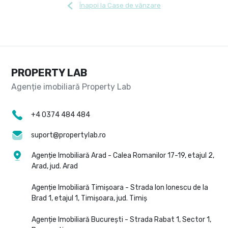
Înapoi la Case de vânzare
PROPERTY LAB
+4 0374 484 484
suport@propertylab.ro
Agenție Imobiliară Arad - Calea Romanilor 17-19, etajul 2,
Arad, jud. Arad
Agenție Imobiliară Timișoara - Strada Ion Ionescu de la
Brad 1, etajul 1, Timișoara, jud. Timiș
Agenție Imobiliară București - Strada Rabat 1, Sector 1,