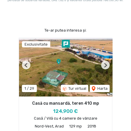
Te-ar putea interesa și:
Exclusivitate
Previous
Next
1
/
29
Tur virtual
Harta
Casă cu mansardă, teren 410 mp
124,900 €
Casă / Vilă cu 4 camere de vânzare
Nord-Vest, Arad
129 mp
2018