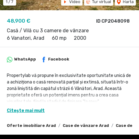
1
/
7
Video
Tur virtual
Harta
48,900 €
ID CP2048098
Casă / Vilă cu 3 camere de vânzare
6 Vanatori, Arad
60 mp
2000
WhatsApp
Facebook
Propertylab vă propune în exclusivitate oportunitate unică de
a achiziționa o casă renovată parțial și extinsă, situată într-o
zonă liniștită din capătul străzii 6 Vânători, Arad. Această
proprietate oferă un potențial imens pentru a crea casa
visurilor tale, fiind la stadiul de finisare "la roșu".
Citește mai mult
Caracteristici principale:
Suprafață teren: 1393 mp – spațiu generos pentru grădină, loc
Oferte imobiliare Arad
Case de vânzare Arad
Case de vâ
de joacă sau alte amenajări.
Structură casă: extinsă de la 2 camere la 3 camere, oferind