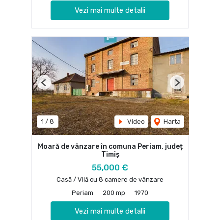
Vezi mai multe detalii
Previous
Next
1
/
8
Video
Harta
Moară de vânzare în comuna Periam, județ
Timiș
55,000 €
Casă / Vilă cu 8 camere de vânzare
Periam
200 mp
1970
Vezi mai multe detalii