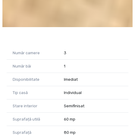
Szekeres Carol-consultant imobiliar
Tel- 0729966649
CP2048098
Număr camere
3
Număr băi
1
Disponibilitate
Imediat
Tip casă
Individual
Stare interior
Semifinisat
Suprafață utilă
60 mp
Suprafață
80 mp