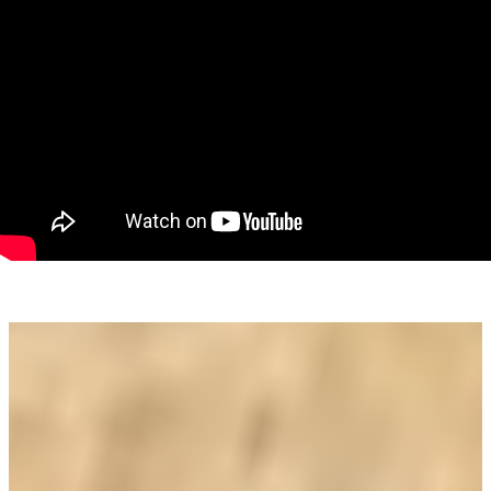
mai mult spațiu și confort pentru familie.
Stadiu de finisare: "la roșu" – posibilitatea de a personaliza
interiorul după preferințele tale.
Detalii suplimentare:
Zona: Localizată la capătul străzii 6 Vânători, într-o zonă
liniștită și ferită de agitația orașului, dar totuși accesibilă.
Teren generos: Cu o suprafață de 1393 mp, terenul oferă
multiple posibilități pentru amenajări exterioare sau extinderi
ulterioare.
Casă extinsă: Extinderea de la 2 camere la 3 camere asigură
un spațiu de locuit generos, ideal pentru o familie sau pentru
cei care doresc mai mult spațiu.
Proprietatea se pretează a fi folosită și în scopuri comerciale
cum ar fi:
-Service auto
-Vulcanizare
-Reprezentanță
Pentru mai multe informații sau pentru a programa o
vizionare, nu ezita să mă contactați!