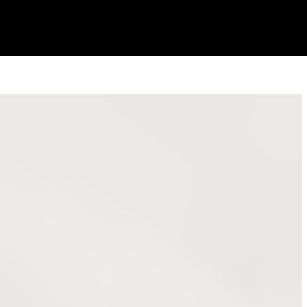
reprezentând o oportunitate foarte bună pentru cei care își
i, nu ezitați să ne contactați.