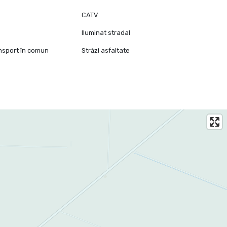
CATV
Iluminat stradal
ansport în comun
Străzi asfaltate