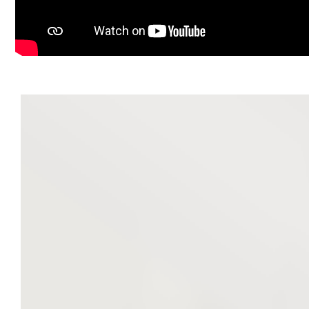
Proprietatea îmbină confortul modern cu liniștea zonei, 
doresc o casă gata pregătită pentru locuit.
Pentru detalii suplimentare sau programarea unei vizionăr
Szekeres Carol
Telefon: 0729 966 649
Email: carol.szekeres@propertylab.ro
Cristina Sipea
Telefon: 0741 688 040
Email: cristina.sipea@propertylab.ro
CP2918442