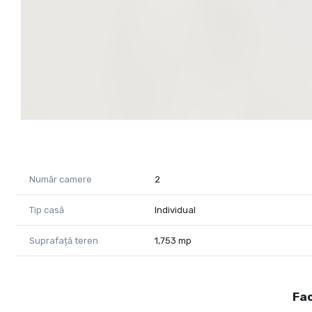
Număr camere
2
Tip casă
Individual
Suprafață teren
1,753 mp
Fac