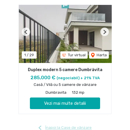
Previous
Next
1
/
29
Tur virtual
Harta
Duplex modern 5 camere Dumbrăvita
285,000 €
(negociabil) + 21% TVA
Casă / Vilă cu 5 camere de vânzare
Dumbravita
132 mp
Vezi mai multe detalii
Înapoi la Case de vânzare