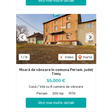
Vezi mai multe detalii
Previous
Next
1
/
8
Video
Harta
Moară de vânzare în comuna Periam, județ
Timiș
55,000 €
Casă / Vilă cu 8 camere de vânzare
Periam
200 mp
1970
Vezi mai multe detalii