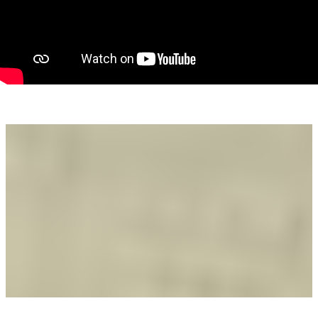
canalizare), ceea ce îți ușurează procesul de finalizare a casei.
Situată în cartierul Gai, într-o zonă liniștită și bine conectată
la oraș, proprietatea îmbină perfect accesibilitatea cu liniștea
unei vieți departe de agitație.
Această casă reprezintă un început perfect pentru o familie
tânără sau o investiție sigură pe termen lung. Tot ce mai
lipsește este viziunea ta pentru a o transforma în locuința
mult visată!
Se accepta si variante de schimb apartament + diferența!
Pentru mai multe informații vă aștept la un telefon!
Szekeres Carol-consultant imobiliar
Tel: 0729966649 email:carol.szekeres@propertylab.ro
CP2696776