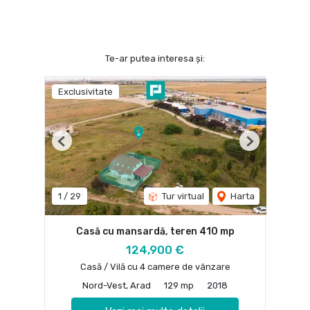
Te-ar putea interesa și:
Exclusivitate
Previous
Next
1
/
29
Tur virtual
Harta
Casă cu mansardă, teren 410 mp
124,900 €
Casă / Vilă cu 4 camere de vânzare
Nord-Vest, Arad
129 mp
2018