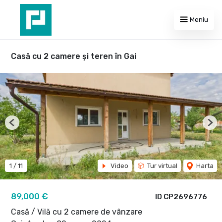
Meniu
Casă cu 2 camere și teren în Gai
Previous
Nex
1
/
11
Video
Tur virtual
Harta
89,000 €
ID CP2696776
Casă / Vilă cu 2 camere de vânzare