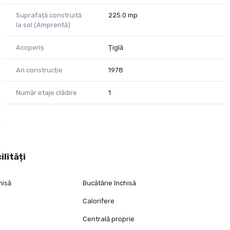
Suprafață construită
225.0 mp
la sol (Amprentă)
Acoperiș
Țiglă
An construcție
1978
Număr etaje clădire
1
ilități
hisă
Bucătărie închisă
Calorifere
Centrală proprie