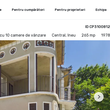
e
Pentru cumpărători
Pentru proprietari
Echipa
ID CP3100812
ă cu 10 camere de vânzare
Central, Ineu
265 mp
1978
Next