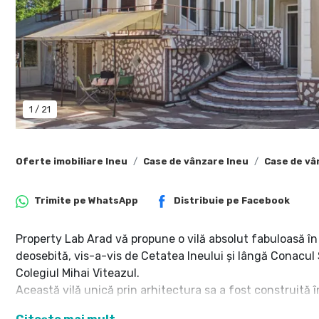
1
/
21
Oferte imobiliare Ineu
Case de vânzare Ineu
Case de vâ
Trimite pe
WhatsApp
Distribuie pe
Facebook
Property Lab Arad vă propune o vilă absolut fabuloasă în 
deosebită, vis-a-vis de Cetatea Ineului şi lângă Conacul
Colegiul Mihai Viteazul.
Această vilă unică prin arhitectura sa a fost construită î
clasică, planşee din beton armat, uşi din lemn şi sticlă, f