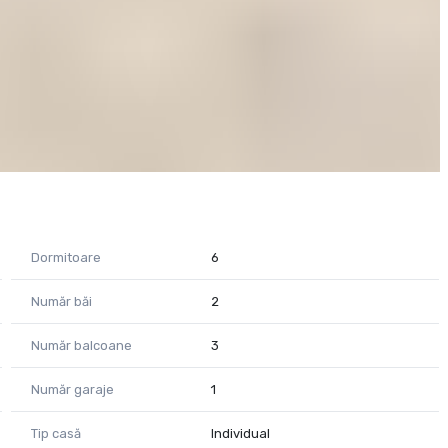
Dormitoare
6
Număr băi
2
Număr balcoane
3
Număr garaje
1
Tip casă
Individual