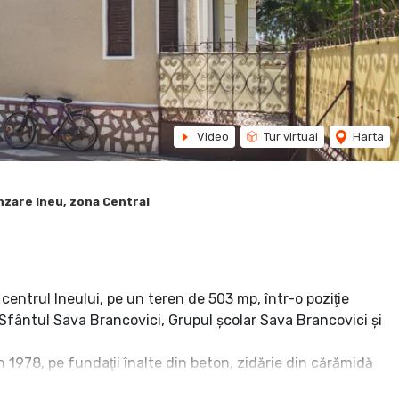
Video
Tur virtual
Harta
nzare Ineu, zona Central
centrul Ineului, pe un teren de 503 mp, într-o poziţie
 Sfântul Sava Brancovici, Grupul şcolar Sava Brancovici şi
n 1978, pe fundaţii înalte din beton, zidărie din cărămidă
erestre din lemn cu rolete din lemn, parţial înlocuite cu