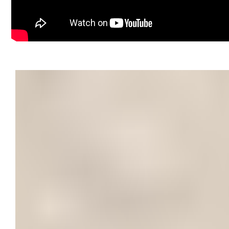
Victor Nedelcu – consultant imobiliar Property Lab
Mobil: +40 744 772 772
E-mail: victor.nedelcu@propertylab.ro
CP3100812