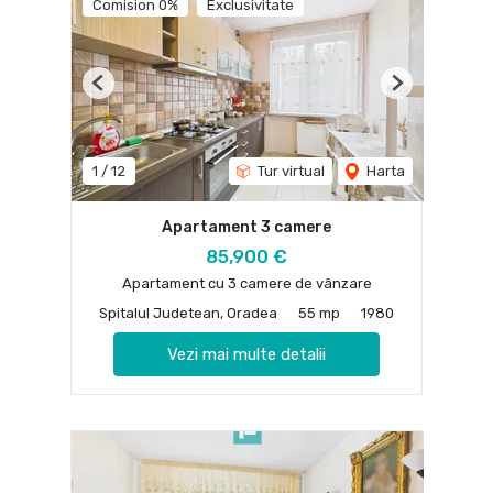
Comision 0%
Exclusivitate
Previous
Next
1
/
12
Tur virtual
Harta
Apartament 3 camere
85,900 €
Apartament cu 3 camere de vânzare
Spitalul Judetean, Oradea
55 mp
1980
Vezi mai multe detalii