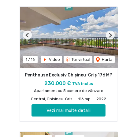
Previous
Next
1
/
16
Video
Tur virtual
Harta
Penthouse Exclusiv Chișineu-Criș 176 MP
230,000 €
TVA inclus
Apartament cu 5 camere de vânzare
Central, Chisineu-Cris
116 mp
2022
Vezi mai multe detalii