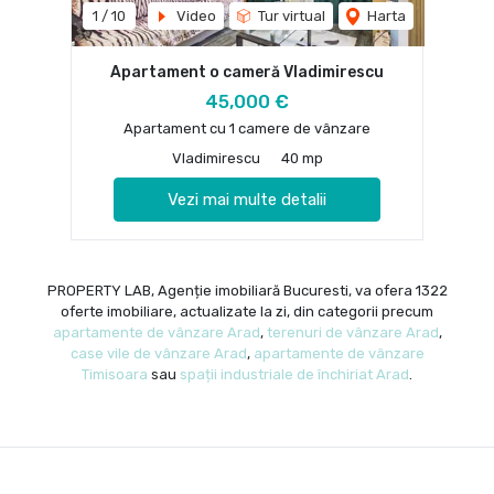
1
/
10
Video
Tur virtual
Harta
Apartament o cameră Vladimirescu
45,000 €
Apartament cu 1 camere de vânzare
Vladimirescu
40 mp
Vezi mai multe detalii
PROPERTY LAB, Agenție imobiliară Bucuresti, va ofera 1322
oferte imobiliare, actualizate la zi, din categorii precum
apartamente de vânzare Arad
,
terenuri de vânzare Arad
,
case vile de vânzare Arad
,
apartamente de vânzare
Timisoara
sau
spații industriale de închiriat Arad
.