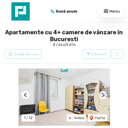
Sună acum
Meniu
Apartamente cu 4+ camere de vânzare în
Bucuresti
4 rezultate
Caută din nou
Filtrează
Previous
Next
1
/
12
Video
Harta