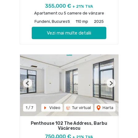
355,000 €
+ 21% TVA
Apartament cu 5 camere de vânzare
Fundeni, Bucuresti
110 mp
2025
Vezi mai multe detalii
Previous
Next
1
/
7
Video
Tur virtual
Harta
Penthouse 102 The Address, Barbu
Văcărescu
750,000 €
+ 21% TVA