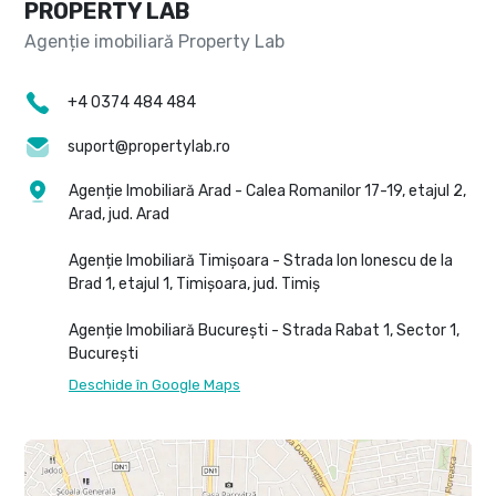
PROPERTY LAB
+4 0374 484 484
suport@propertylab.ro
Agenție Imobiliară Arad - Calea Romanilor 17-19, etajul 2,
Arad, jud. Arad
Agenție Imobiliară Timișoara - Strada Ion Ionescu de la
Brad 1, etajul 1, Timișoara, jud. Timiș
Agenție Imobiliară București - Strada Rabat 1, Sector 1,
București
Deschide în Google Maps