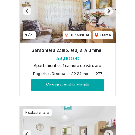
Previous
Next
1
/
4
Tur virtual
Harta
Garsoniera 23mp, etaj 2, Aluminei.
53,000 €
Apartament cu 1 camere de vânzare
Rogerius, Oradea
22.24 mp
1977
Vezi mai multe detalii
Exclusivitate