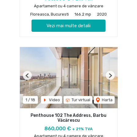
Apartament cu 4 camere de vânzare
Floreasca, Bucuresti
166.2 mp
2020
Vezi mai multe detalii
Previous
Next
1
/
18
Video
Tur virtual
Harta
Penthouse 102 The Address, Barbu
Văcărescu
860,000 €
+ 21% TVA
Apartament cu 4 camere de vânzare