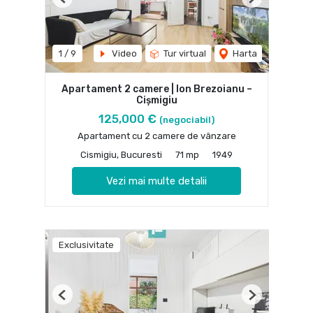
Previous
Next
1
/
9
Video
Tur virtual
Harta
Apartament 2 camere | Ion Brezoianu –
Cișmigiu
125,000 €
(negociabil)
Apartament cu 2 camere de vânzare
Cismigiu, Bucuresti
71 mp
1949
Vezi mai multe detalii
Exclusivitate
Previous
Next