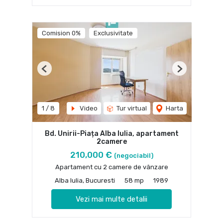
Comision 0%
Exclusivitate
Previous
Next
1
/
8
Video
Tur virtual
Harta
Bd. Unirii-Piața Alba Iulia, apartament
2camere
210,000 €
(negociabil)
Apartament cu 2 camere de vânzare
Alba Iulia, Bucuresti
58 mp
1989
Vezi mai multe detalii