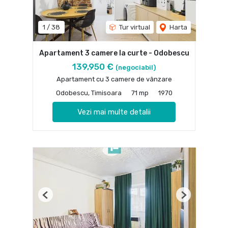
1
/
38
Tur virtual
Harta
Apartament 3 camere la curte - Odobescu
139,950 €
(negociabil)
Apartament cu 3 camere de vânzare
Odobescu, Timisoara
71 mp
1970
Vezi mai multe detalii
Previous
Next