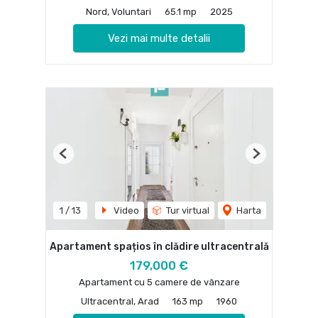
Nord, Voluntari
65.1 mp
2025
Vezi mai multe detalii
Previous
Next
1
/
13
Video
Tur virtual
Harta
Apartament spațios în clădire ultracentrală
179,000 €
Apartament cu 5 camere de vânzare
Ultracentral, Arad
163 mp
1960