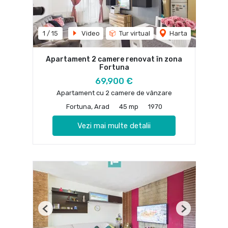
1
/
15
Video
Tur virtual
Harta
Apartament 2 camere renovat în zona
Fortuna
69,900 €
Apartament cu 2 camere de vânzare
Fortuna, Arad
45 mp
1970
Vezi mai multe detalii
Previous
Next