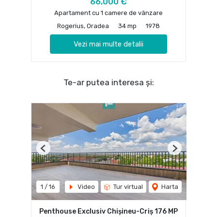
66,000 €
Apartament cu 1 camere de vânzare
Rogerius, Oradea
34 mp
1978
Vezi mai multe detalii
Te-ar putea interesa și:
Previous
Next
1
/
16
Video
Tur virtual
Harta
Penthouse Exclusiv Chișineu-Criș 176 MP