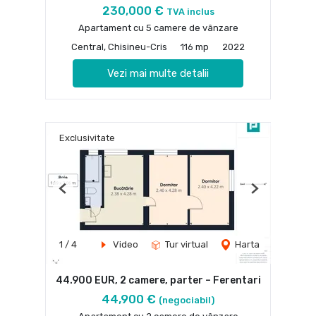
230,000 €
TVA inclus
Apartament cu 5 camere de vânzare
Central, Chisineu-Cris
116 mp
2022
Vezi mai multe detalii
Exclusivitate
Previous
Next
1
/
4
Video
Tur virtual
Harta
44.900 EUR, 2 camere, parter – Ferentari
44,900 €
(negociabil)