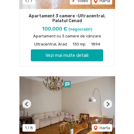
1
/
7
Video
Harta
Apartament 3 camere -Ultracentral,
Palatul Cenad
100,000 €
(negociabil)
Apartament cu 3 camere de vânzare
Ultracentral, Arad
130 mp
1894
Vezi mai multe detalii
Previous
Next
1
/
8
Harta