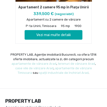
Apartament 2 camere 95 mp în Piața Unirii
339,500 €
(negociabil)
Apartament cu 2 camere de vânzare
P-ta Unirii, Timisoara
95 mp
1900
Vezi mai multe detalii
PROPERTY LAB, Agenție imobiliară Bucuresti, va ofera 1314
oferte imobiliare, actualizate la zi, din categorii precum
apartamente de vânzare Arad
,
terenuri de vânzare Arad
,
case vile de vânzare Arad
,
apartamente de vânzare
Timisoara
sau
spații industriale de închiriat Arad
.
PROPERTY LAB