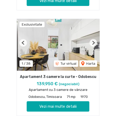
Vezi mai multe detalii
Exclusivitate
Previous
Next
1
/
38
Tur virtual
Harta
Apartament 3 camere la curte - Odobescu
139,950 €
(negociabil)
Apartament cu 3 camere de vânzare
Odobescu, Timisoara
71 mp
1970
Vezi mai multe detalii