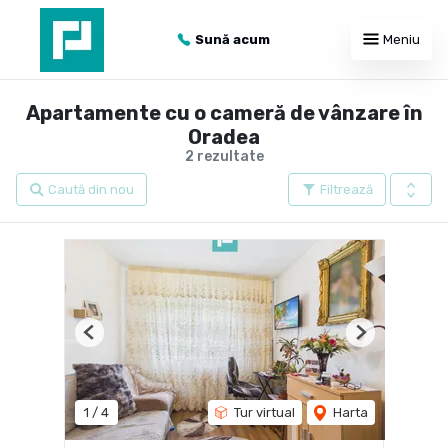
Sună acum
Meniu
Apartamente cu o cameră de vânzare în
Oradea
2 rezultate
Caută din nou
Filtrează
Previous
Next
1
/
4
Tur virtual
Harta