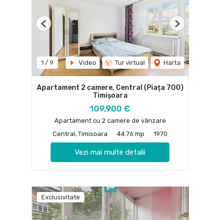
Previous
Next
1
/
9
Video
Tur virtual
Harta
Apartament 2 camere, Central (Piața 700)
Timișoara
109,900 €
Apartament cu 2 camere de vânzare
Central, Timisoara
44.76 mp
1970
Vezi mai multe detalii
Exclusivitate