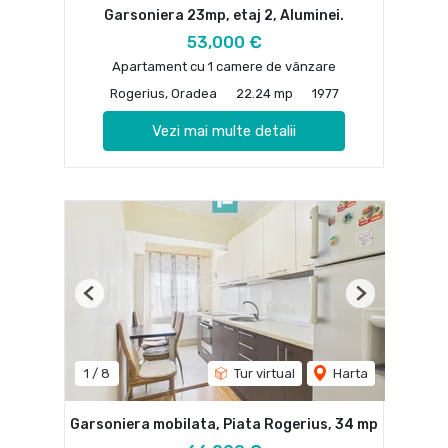
Garsoniera 23mp, etaj 2, Aluminei.
53,000 €
Apartament cu 1 camere de vânzare
Rogerius, Oradea
22.24 mp
1977
Vezi mai multe detalii
Previous
Next
1
/
8
Tur virtual
Harta
Garsoniera mobilata, Piata Rogerius, 34 mp