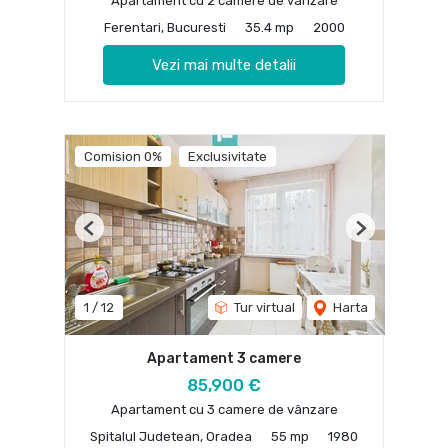
Apartament cu 2 camere de vânzare
Ferentari, Bucuresti
35.4 mp
2000
Vezi mai multe detalii
Comision 0%
Exclusivitate
Previous
Next
1
/
12
Tur virtual
Harta
Apartament 3 camere
85,900 €
Apartament cu 3 camere de vânzare
Spitalul Judetean, Oradea
55 mp
1980