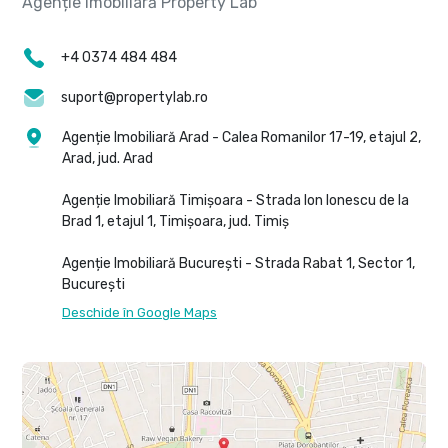
+4 0374 484 484
suport@propertylab.ro
Agenție Imobiliară Arad - Calea Romanilor 17-19, etajul 2,
Arad, jud. Arad
Agenție Imobiliară Timișoara - Strada Ion Ionescu de la
Brad 1, etajul 1, Timișoara, jud. Timiș
Agenție Imobiliară București - Strada Rabat 1, Sector 1,
București
Deschide în Google Maps