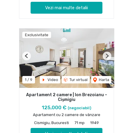
Vezi mai multe detalii
Exclusivitate
Previous
Next
1
/
9
Video
Tur virtual
Harta
Apartament 2 camere | Ion Brezoianu –
Cișmigiu
125,000 €
(negociabil)
Apartament cu 2 camere de vânzare
Cismigiu, Bucuresti
71 mp
1949