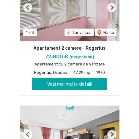
Previous
Next
1
/
8
Tur virtual
Harta
Apartament 2 camere – Rogerius
72,800 €
(negociabil)
Apartament cu 2 camere de vânzare
Rogerius, Oradea
47.29 mp
1970
Vezi mai multe detalii
Previous
Next