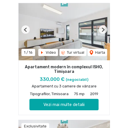
Previous
Next
1
/
16
Video
Tur virtual
Harta
Apartament modern în complexul ISHO,
Timișoara
330,000 €
(negociabil)
Apartament cu 3 camere de vânzare
Tipografilor, Timisoara
75 mp
2019
Vezi mai multe detalii
Exclusivitate