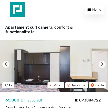
Meniu
Apartament cu 1 cameră, confort și
funcționalitate
Previous
Nex
1
/
13
Video
Tur virtual
Harta
65,000 €
ID CP3084722
(negociabil)
Apartament cu 1 camere de vânzare