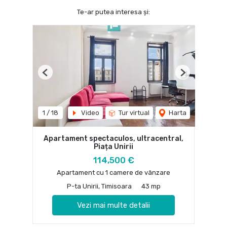
Te-ar putea interesa și:
Previous
Next
1
/
18
Video
Tur virtual
Harta
Apartament spectaculos, ultracentral,
Piața Unirii
114,500 €
Apartament cu 1 camere de vânzare
P-ta Unirii, Timisoara
43 mp
Vezi mai multe detalii