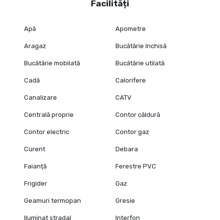
Facilități
Apă
Apometre
Aragaz
Bucătărie închisă
Bucătărie mobilată
Bucătărie utilată
Cadă
Calorifere
Canalizare
CATV
Centrală proprie
Contor căldură
Contor electric
Contor gaz
Curent
Debara
Faianță
Ferestre PVC
Frigider
Gaz
Geamuri termopan
Gresie
Iluminat stradal
Interfon