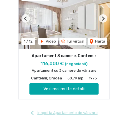
Previous
Next
1
/
12
Video
Tur virtual
Harta
Apartament 3 camere, Cantemir
116,000 €
(negociabil)
Apartament cu 3 camere de vânzare
Cantemir, Oradea
50.79 mp
1975
Vezi mai multe detalii
Înapoi la Apartamente de vânzare