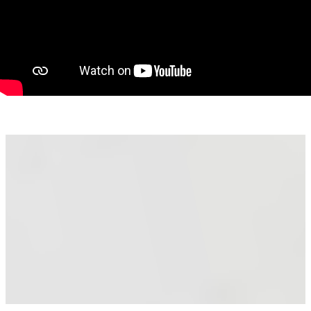
în orice anotimp. La intrare se află o ușă metalică, care oferă
un plus de siguranță.
Este un apartament potrivit pentru o persoană singură, un
cuplu la început de drum, un senior care apreciază accesul
facil sau pentru cei care caută o investiție bună și ușor de
închiriat.
Un loc primitor, cu potențial și posibilitatea de a fi amenajat
exact așa cum îți dorești.
Pentru mai multe detalii sau pentru a programa o vizionare, nu
ezita să mă contactezi.
Consultant imobiliar : Laurentiu Caraman
Telefon : 0721824896
Email : laurentiu.caraman@propertylab.ro
CP3084722