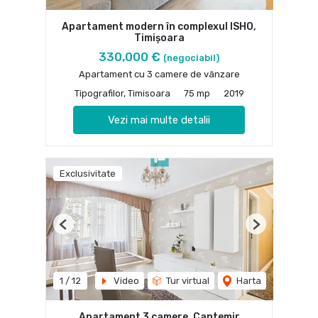
Apartament modern în complexul ISHO,
Timișoara
330,000 €
(negociabil)
Apartament cu 3 camere de vânzare
Tipografilor, Timisoara
75 mp
2019
Vezi mai multe detalii
Exclusivitate
Previous
Next
1
/
12
Video
Tur virtual
Harta
Apartament 3 camere, Cantemir