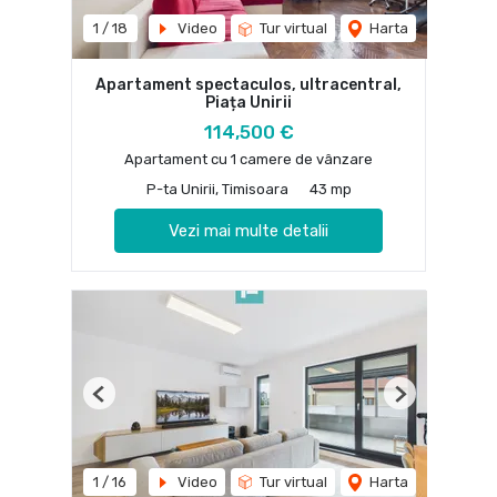
1
/
18
Video
Tur virtual
Harta
Apartament spectaculos, ultracentral,
Piața Unirii
114,500 €
Apartament cu 1 camere de vânzare
P-ta Unirii, Timisoara
43 mp
Vezi mai multe detalii
Previous
Next
1
/
16
Video
Tur virtual
Harta