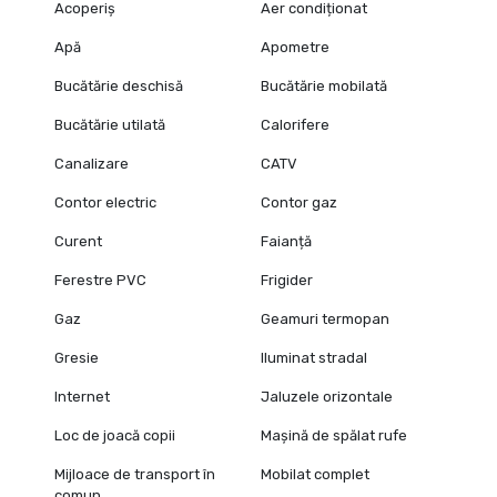
Acoperiș
Aer condiționat
Apă
Apometre
Bucătărie deschisă
Bucătărie mobilată
Bucătărie utilată
Calorifere
Canalizare
CATV
Contor electric
Contor gaz
Curent
Faianță
Ferestre PVC
Frigider
Gaz
Geamuri termopan
Gresie
Iluminat stradal
Internet
Jaluzele orizontale
Loc de joacă copii
Mașină de spălat rufe
Mijloace de transport în
Mobilat complet
comun