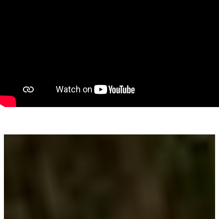
✔ Finisaje clasice, foarte bine întreținute
✔ Gata de locuit sau de închiriat imediat
Localizare bună, cu acces rapid către centru
Proprietatea este amplasată într-o zonă cu acces facil la
principalele puncte de interes:
- magazine și servicii în apropiere
- transport în comun
- parcare mare, recent amenajată, lângă bloc
- spațiu de joacă amenajat pentru copii
Fie că îți dorești primul tău cămin, fie că ești în căutarea unei
investiții cu potențial bun de închiriere, această garsonieră
oferă confort, funcționalitate și o poziție foarte bună.
Contactează-mă pentru detalii și programarea unei vizionări:
Eugenia Oancea - 0744 549 059
eugenia.oancea@propertylab.ro
CP3130086