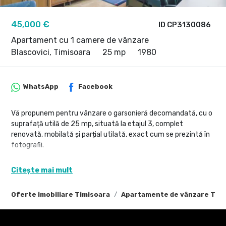
45,000 €
ID CP3130086
Apartament cu 1 camere de vânzare
Blascovici, Timisoara
25 mp
1980
WhatsApp
Facebook
Vă propunem pentru vânzare o garsonieră decomandată, cu o
suprafață utilă de 25 mp, situată la etajul 3, complet
renovată, mobilată și parțial utilată, exact cum se prezintă în
fotografii.
Avantaje:
Citește mai mult
✔ Complet renovată
✔ Mobilată și utilată
Oferte imobiliare Timisoara
Apartamente de vânzare Tim
✔ Aer condiționat
✔ Bloc racordat la gaz – posibilitate montare centrală proprie
✔ Baie amenajată cu gresie și duș