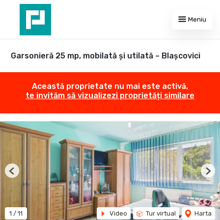
Meniu
Garsonieră 25 mp, mobilată și utilată – Blașcovici
Această proprietate nu mai este activă,
te invităm să vizualizezi proprietăți similare
Previous
Nex
1
/
11
Video
Tur virtual
Harta