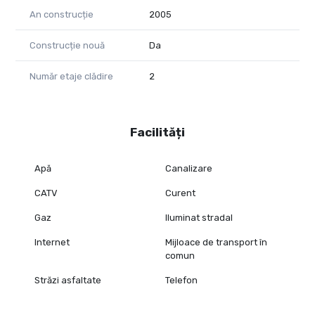
An construcție
2005
Construcție nouă
Da
Număr etaje clădire
2
Facilități
Apă
Canalizare
CATV
Curent
Gaz
Iluminat stradal
Internet
Mijloace de transport în
comun
Străzi asfaltate
Telefon