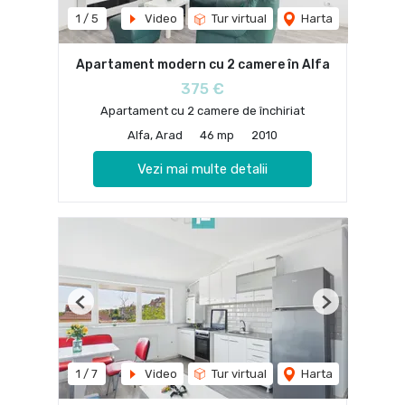
1
/
5
Video
Tur virtual
Harta
Apartament modern cu 2 camere în Alfa
375 €
Apartament cu 2 camere de închiriat
Alfa, Arad
46 mp
2010
Vezi mai multe detalii
Previous
Next
1
/
7
Video
Tur virtual
Harta