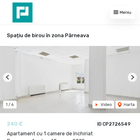
Meniu
Spațiu de birou în zona Pârneava
Previous
Nex
1
/
6
Video
Harta
240 €
ID CP2726549
Apartament cu 1 camere de închiriat