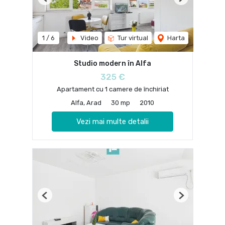
Previous
Next
1
/
6
Video
Tur virtual
Harta
Studio modern în Alfa
325 €
Apartament cu 1 camere de închiriat
Alfa, Arad
30 mp
2010
Vezi mai multe detalii
Previous
Next