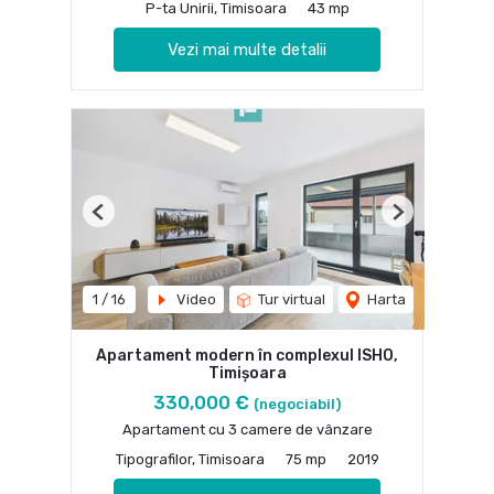
P-ta Unirii, Timisoara
43 mp
Vezi mai multe detalii
Previous
Next
1
/
16
Video
Tur virtual
Harta
Apartament modern în complexul ISHO,
Timișoara
330,000 €
(negociabil)
Apartament cu 3 camere de vânzare
Tipografilor, Timisoara
75 mp
2019