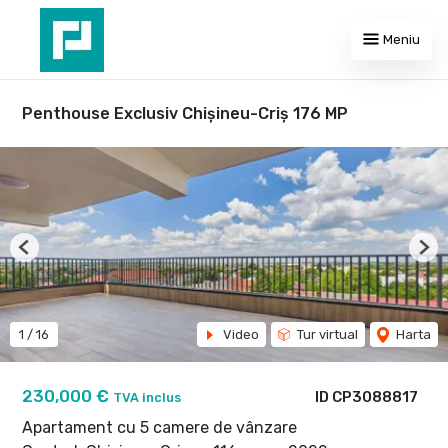
Meniu
Penthouse Exclusiv Chișineu-Criș 176 MP
Previous
Nex
1
/
16
Video
Tur virtual
Harta
230,000 €
ID CP3088817
TVA inclus
Apartament cu 5 camere de vânzare