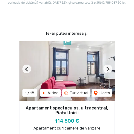
Te-ar putea interesa și:
Previous
Next
1
/
18
Video
Tur virtual
Harta
Apartament spectaculos, ultracentral,
Piața Unirii
114,500 €
Apartament cu 1 camere de vânzare