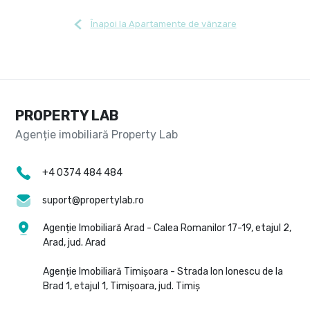
Înapoi la Apartamente de vânzare
PROPERTY LAB
+4 0374 484 484
suport@propertylab.ro
Agenție Imobiliară Arad - Calea Romanilor 17-19, etajul 2,
Arad, jud. Arad
Agenție Imobiliară Timișoara - Strada Ion Ionescu de la
Brad 1, etajul 1, Timișoara, jud. Timiș