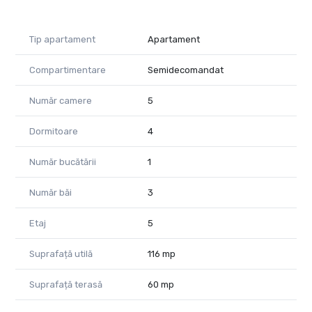
Tip apartament
Apartament
Compartimentare
Semidecomandat
Număr camere
5
Dormitoare
4
Număr bucătării
1
Număr băi
3
Etaj
5
Suprafață utilă
116 mp
Suprafață terasă
60 mp