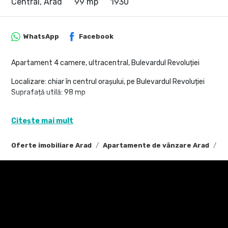
Central, Arad
99 mp
1930
WhatsApp
Facebook
Apartament 4 camere, ultracentral, Bulevardul Revoluției
Localizare: chiar în centrul orașului, pe Bulevardul Revoluției
Suprafață utilă: 98 mp
Apartament spațios și luminos, ideal pentru familie sau
Citește mai mult
investiție, compartimentat astfel:
4 camere generoase
Oferte imobiliare Arad
Apartamente de vânzare Arad
Ap
2 băi
1 bucătărie modernă
scară interioară ce oferă un plus de eleganță și funcționalitate
Avantaje: