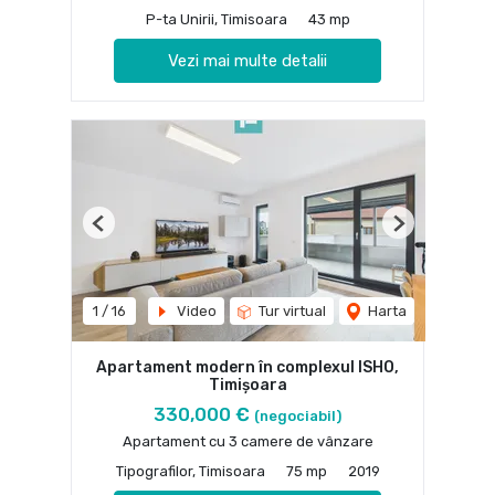
P-ta Unirii, Timisoara
43 mp
Vezi mai multe detalii
Previous
Next
1
/
16
Video
Tur virtual
Harta
Apartament modern în complexul ISHO,
Timișoara
330,000 €
(negociabil)
Apartament cu 3 camere de vânzare
Tipografilor, Timisoara
75 mp
2019