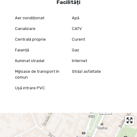
Facilități
Aer condiționat
Apă
Canalizare
CATV
Centrală proprie
Curent
Faianță
Gaz
Iluminat stradal
Internet
Mijloace de transport în
Străzi asfaltate
comun
Ușă intrare PVC