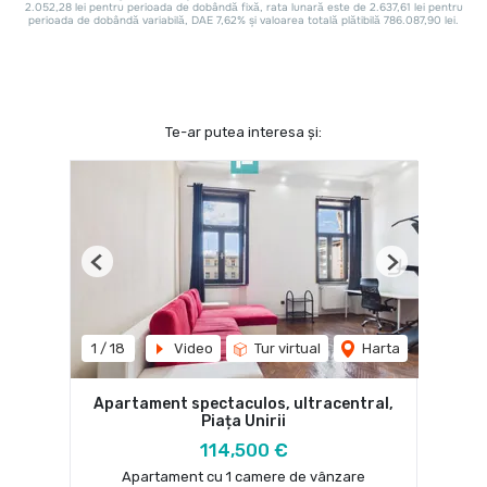
Te-ar putea interesa și:
Previous
Next
1
/
18
Video
Tur virtual
Harta
Apartament spectaculos, ultracentral,
Piața Unirii
114,500 €
Apartament cu 1 camere de vânzare