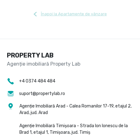
Înapoi la Apartamente de vânzare
PROPERTY LAB
+4 0374 484 484
suport@propertylab.ro
Agenție Imobiliară Arad - Calea Romanilor 17-19, etajul 2,
Arad, jud. Arad
Agenție Imobiliară Timișoara - Strada Ion Ionescu de la
Brad 1, etajul 1, Timișoara, jud. Timiș