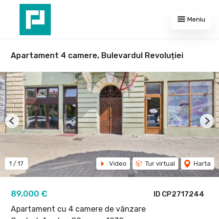
Meniu
Apartament 4 camere, Bulevardul Revoluției
Previous
Nex
1
/
17
Video
Tur virtual
Harta
89,000 €
ID CP2717244
Apartament cu 4 camere de vânzare