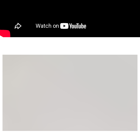
Locație ultracentrală, aproape de toate punctele de interes
(instituții, magazine, restaurante, mijloace de transport)
Compartimentare practică și spații bine gândite
Suprafață mare, perfectă pentru confort și flexibilitate
Documentație completă, disponibil imediat pentru vizionare.
Pentru mai multe detalii nu ezitați să mă contactați.
Dumitrita Jacot - Consultant imobiliar PropertyLAB
Telefon 0790 474 979
E-mail Dumitrita.jacot@propertylab.ro
Tudor Trașcă - Consultant imobiliar PropertyLAB
Telefon 0730 650 235
E-mail tudor.trasca@propertylab.ro
Cod proprietate 2717244