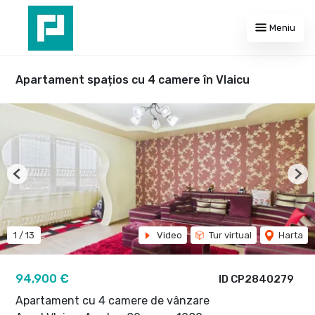
Meniu
Apartament spațios cu 4 camere în Vlaicu
Previous
Nex
1
/
13
Video
Tur virtual
Harta
94,900 €
ID CP2840279
Apartament cu 4 camere de vânzare