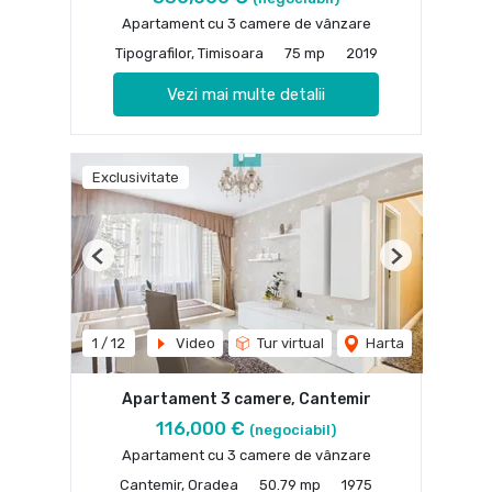
Apartament cu 3 camere de vânzare
Tipografilor, Timisoara
75 mp
2019
Vezi mai multe detalii
Exclusivitate
Previous
Next
1
/
12
Video
Tur virtual
Harta
Apartament 3 camere, Cantemir
116,000 €
(negociabil)
Apartament cu 3 camere de vânzare
Cantemir, Oradea
50.79 mp
1975