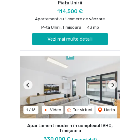
Piața Unirii
114,500 €
Apartament cu 1 camere de vânzare
P-ta Unirii, Timisoara
43 mp
Vezi mai multe detalii
Previous
Next
1
/
16
Video
Tur virtual
Harta
Apartament modern în complexul ISHO,
Timișoara
330,000 €
(negociabil)