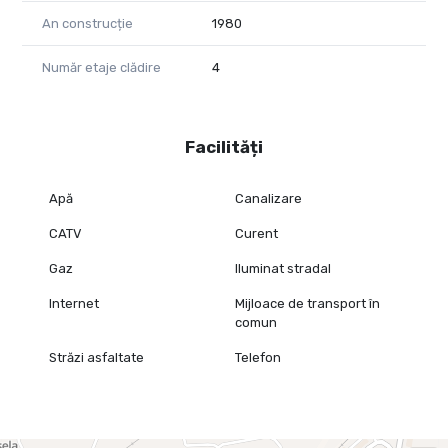
An construcție
1980
Număr etaje clădire
4
Facilități
Apă
Canalizare
CATV
Curent
Gaz
Iluminat stradal
Internet
Mijloace de transport în
comun
Străzi asfaltate
Telefon