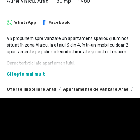
Aurel Vlaicu, Arad
80 mp
1980
WhatsApp
Facebook
Vă propunem spre vânzare un apartament spațios și luminos
situat în zona Vlaicu, la etajul 3 din 4, într-un imobil cu doar 2
apartamente pe palier, oferind intimitate și confort maxim.
Caracteristici ale apartamentului:
Citește mai mult
Suprafață utilă: 80 mp
4 camere decomandate, compartimentare practică și
Oferte imobiliare Arad
Apartamente de vânzare Arad
Ap
funcțională
Mobilat și utilat modern, gata de mutat fără necesitatea
renovării sau achiziționării de mobilier suplimentar
Bucătărie complet utilată, spațiu de dining și living separat
1 baie complet echipată, finisaje moderne