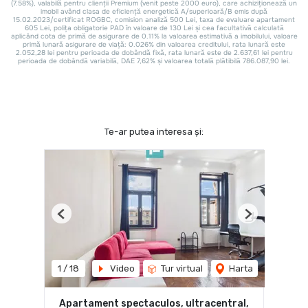
Te-ar putea interesa și:
Previous
Next
1
/
18
Video
Tur virtual
Harta
Apartament spectaculos, ultracentral,