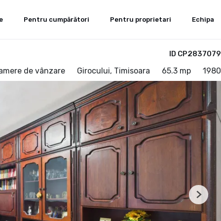
e
Pentru cumpărători
Pentru proprietari
Echipa
ID CP2837079
amere de vânzare
Girocului, Timisoara
65.3 mp
1980
Next