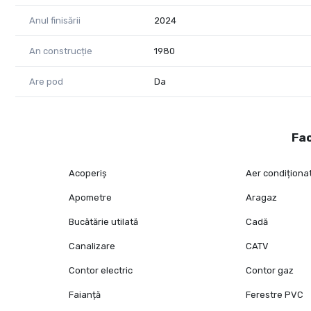
Anul finisării
2024
An construcție
1980
Are pod
Da
Fac
Acoperiș
Aer condiționa
Apometre
Aragaz
Bucătărie utilată
Cadă
Canalizare
CATV
Contor electric
Contor gaz
Faianță
Ferestre PVC