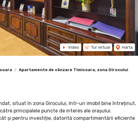
Video
Tur virtual
Harta
isoara
Apartamente de vânzare Timisoara, zona Girocului
, situat în zona Girocului, într-un imobil bine întreținut,
 către principalele puncte de interes ale orașului.
ât și pentru investiție, datorită compartimentării eficiente
e trei părți și o bună iluminare naturală pe tot parcursul