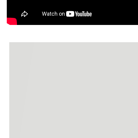
• Tâmplărie PVC cu geamuri termopan
• Balcoane închise cu tâmplărie PVC
Apartamentul beneficiază de boxă pentru depozitare, ofer
Zonă și accesibilitate:
Zonă liniștită, având în proximitate mijloace de transport
piață, restaurante, și alte facilități esențiale pentru un st
Apartamentul se vinde complet mobilat și utilat, conform 
Se acceptă orice tip de credit ipotecar. Se oferă consult
Contactează-mă pentru orice altă informație sau pentru p