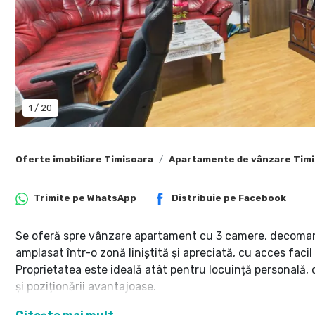
1
/
20
Oferte imobiliare Timisoara
Apartamente de vânzare Tim
Trimite pe
WhatsApp
Distribuie pe
Facebook
Se oferă spre vânzare apartament cu 3 camere, decomandat
amplasat într-o zonă liniștită și apreciată, cu acces facil
Proprietatea este ideală atât pentru locuință personală, c
și poziționării avantajoase.
Situat la etajul 4 din 4, beneficiază de acoperiș, vedere p