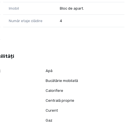
Imobil
Bloc de apart.
Număr etaje clădire
4
ilități
t
Apă
Bucătărie mobilată
Calorifere
Centrală proprie
Curent
Gaz