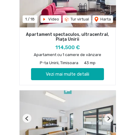
1
/
18
Video
Tur virtual
Harta
Apartament spectaculos, ultracentral,
Piața Unirii
114,500 €
Apartament cu 1 camere de vânzare
P-ta Unirii, Timisoara
43 mp
Vezi mai multe detalii
Previous
Next