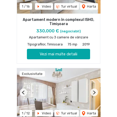
1
/
16
Video
Tur virtual
Harta
Apartament modern în complexul ISHO,
Timișoara
330,000 €
(negociabil)
Apartament cu 3 camere de vânzare
Tipografilor, Timisoara
75 mp
2019
Vezi mai multe detalii
Exclusivitate
Previous
Next
1
/
12
Video
Tur virtual
Harta