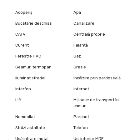
Acoperiș
Apă
Bucătărie deschisă
Canalizare
CATV
Centrală proprie
Curent
Faianță
Ferestre PVC
Gaz
Geamuri termopan
Gresie
Iluminat stradal
Încălzire prin pardoseală
Interfon
Internet
Lift
Mijloace de transport în
comun
Nemobilat
Parchet
Străzi asfaltate
Telefon
Ușă intrare metal
Uși interior MDF