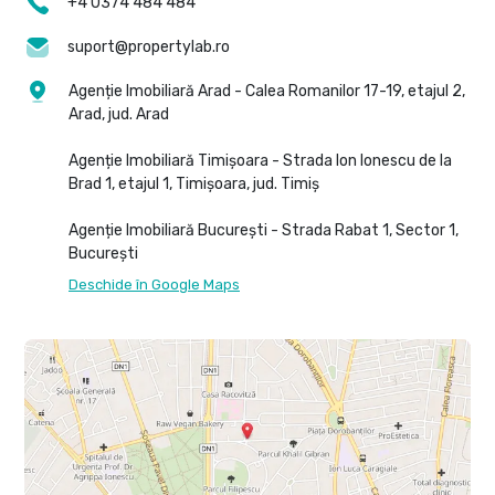
+4 0374 484 484
suport@propertylab.ro
Agenție Imobiliară Arad - Calea Romanilor 17-19, etajul 2,
Arad, jud. Arad
Agenție Imobiliară Timișoara - Strada Ion Ionescu de la
Brad 1, etajul 1, Timișoara, jud. Timiș
Agenție Imobiliară București - Strada Rabat 1, Sector 1,
București
Deschide în Google Maps