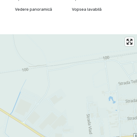
Vedere panoramică
Vopsea lavabilă