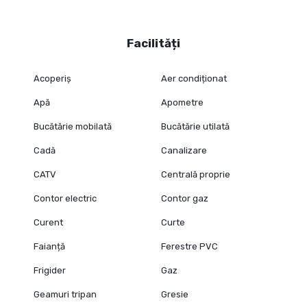
Facilități
Acoperiș
Aer condiționat
Apă
Apometre
Bucătărie mobilată
Bucătărie utilată
Cadă
Canalizare
CATV
Centrală proprie
Contor electric
Contor gaz
Curent
Curte
Faianță
Ferestre PVC
Frigider
Gaz
Geamuri tripan
Gresie