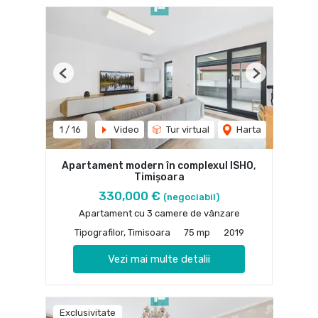
Previous
Next
1
/
16
Video
Tur virtual
Harta
Apartament modern în complexul ISHO,
Timișoara
330,000 €
(negociabil)
Apartament cu 3 camere de vânzare
Tipografilor, Timisoara
75 mp
2019
Vezi mai multe detalii
Exclusivitate