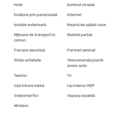
Hotă
Iluminat stradal
Încălzire prin pardoseală
Internet
Izolație exterioară
Mașină de spălat vase
Mijloace de transport în
Mobilat parțial
comun
Parcare deschisă
Parchet laminat
Străzi asfaltate
Telecomandă poartă
acces auto
Telefon
TV
Ușă intrare metal
Uși interior MDF
Videointerfon
Vopsea lavabilă
Wireless