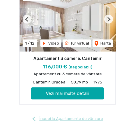
Previous
Next
1
/
12
Video
Tur virtual
Harta
Apartament 3 camere, Cantemir
116,000 €
(negociabil)
Apartament cu 3 camere de vânzare
Cantemir, Oradea
50.79 mp
1975
Vezi mai multe detalii
Înapoi la Apartamente de vânzare