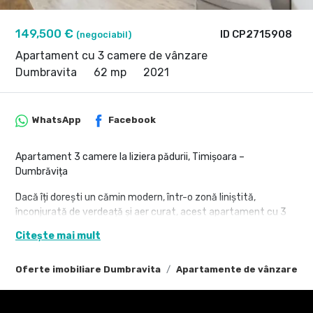
149,500 €
ID CP2715908
(negociabil)
Apartament cu 3 camere de vânzare
Dumbravita
62 mp
2021
WhatsApp
Facebook
Apartament 3 camere la liziera pădurii, Timișoara –
Dumbrăvița
Dacă îți dorești un cămin modern, într-o zonă liniștită,
înconjurată de verdeață și aer curat, acest apartament cu 3
camere din complexul Green Forest Residence poate fi
Citește mai mult
alegerea ideală pentru tine și familia ta.
Amplasat chiar la limita dintre Timișoara și Dumbrăvița, la
Oferte imobiliare Dumbravita
Apartamente de vânzare D
marginea pădurii, imobilul oferă un echilibru perfect între
confortul urban și liniștea naturii.
Caracteristici: