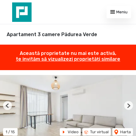
Meniu
Apartament 3 camere Pădurea Verde
Această proprietate nu mai este activă,
te invităm să vizualizezi proprietăți similare
Previous
Nex
1
/
15
Video
Tur virtual
Harta