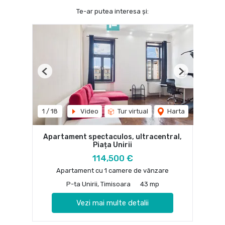
Te-ar putea interesa și:
Previous
Next
1
/
18
Video
Tur virtual
Harta
Apartament spectaculos, ultracentral,
Piața Unirii
114,500 €
Apartament cu 1 camere de vânzare
P-ta Unirii, Timisoara
43 mp
Vezi mai multe detalii