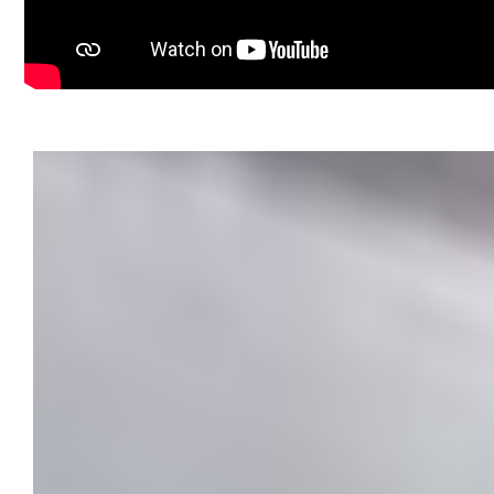
Este proprietatea potrivită pentru:
* investitori care urmăresc randament și aprecierea valori
* persoane care doresc să dezvolte apartamente pentru î
* exploatare în regim Airbnb;
* birou boutique, cabinet sau sediu de firmă;
* cei care apreciază farmecul clădirilor de epocă și vor să
PREȚ REPOZIȚIONAT: **160.650 € NEGOCIABIL**
Reducerea de preț transformă această proprietate într-o
valoarea unei locații ultracentrale și potențialul unei reno
Proprietățile cu această poziționare ajung rar pe piață și
Pentru informații suplimentare sau programarea unei viz
Roxana Hanes – Consultant Imobiliar Property Lab
Telefon: 0774 588 104
E-mail: [roxana.hanes@propertylab.ro](mailto:roxana.ha