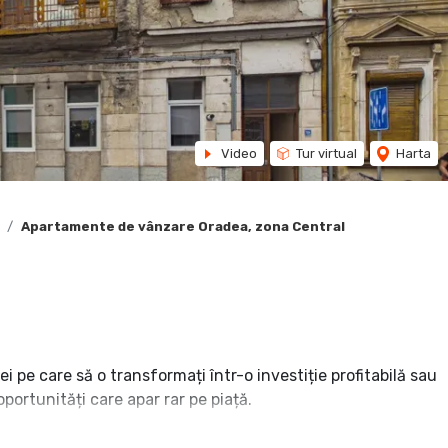
Video
Tur virtual
Harta
Apartamente de vânzare Oradea, zona Central
i pe care să o transformați într-o investiție profitabilă sau
portunități care apar rar pe piață.
eastă proprietate beneficiază de o locație premium, într-o