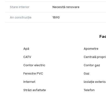
Stare interior
Necesită renovare
An construcție
1890
Fac
Apă
Apometre
CATV
Centrală propr
Contor electric
Contor gaz
Ferestre PVC
Gaz
Internet
Izolație exteri
Străzi asfaltate
Telefon