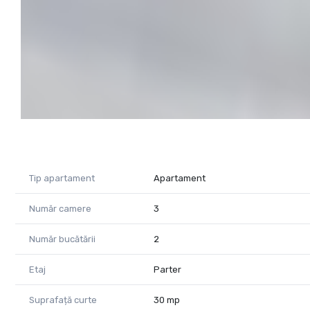
Cod proprietate: CP3079311
Tip apartament
Apartament
Număr camere
3
Număr bucătării
2
Etaj
Parter
Suprafață curte
30 mp