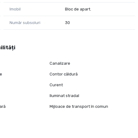
Imobil
Bloc de apart.
Număr subsoluri
30
ilități
Canalizare
ie
Contor căldură
Curent
Iluminat stradal
oară
Mijloace de transport în comun