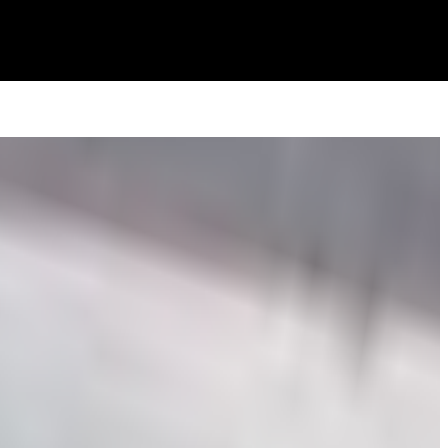
i în timp;
nchiriere;
 locuiască în centrul orașului.
 oportunitate excelentă pentru cumpărătorii care înțeleg
vări bine realizate.
 se valorifică în timp datorită amplasamentului.
ionări:
nes@propertylab.ro)