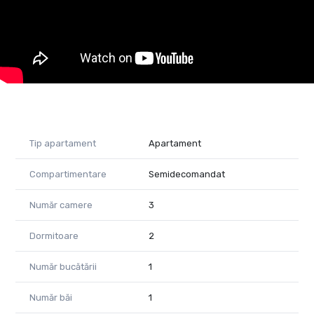
Cod proprietate 1102608
Tip apartament
Apartament
Compartimentare
Semidecomandat
Număr camere
3
Dormitoare
2
Număr bucătării
1
Număr băi
1