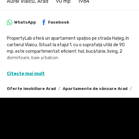
Aurel Vlaicu, Arad
90 mp
1984
WhatsApp
Facebook
PropertyLab oferă un apartament spațios pe strada Hațeg, în
cartierul Vlaicu. Situat la etajul 1, cu o suprafață utilă de 90
mp, este compartimentat eficient: hol, bucătărie, living, 2
dormitoare, baie și balcon.
Renovat complet în 2019
Citește mai mult
Încălzire cu centrală proprie și calorifere
Se vinde parțial mobilat (conform pozelor)
Oferte imobiliare Arad
Apartamente de vânzare Arad
Ap
Potrivit atât pentru locuit, cât și pentru investiție.
Ghereben Emanuel - 0755814751
emanuel.ghereben@propertylab.ro
Diana Ponoran - 0758409801
diana.ponoran@propertylab.ro