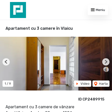
Meniu
Apartament cu 3 camere în Vlaicu
Previous
Nex
1
/
9
Video
Harta
ID CP2489915
Apartament cu 3 camere de vânzare