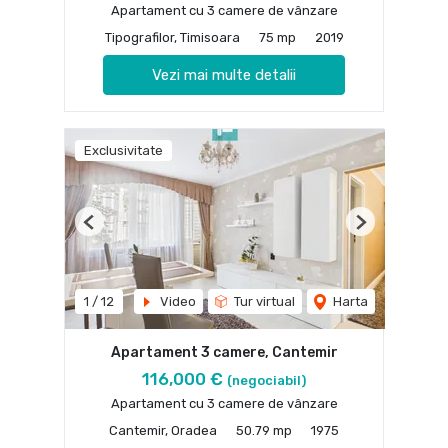
Apartament cu 3 camere de vânzare
Tipografilor, Timisoara
75 mp
2019
Vezi mai multe detalii
Exclusivitate
Previous
Next
1
/
12
Video
Tur virtual
Harta
Apartament 3 camere, Cantemir
116,000 €
(negociabil)
Apartament cu 3 camere de vânzare
Cantemir, Oradea
50.79 mp
1975