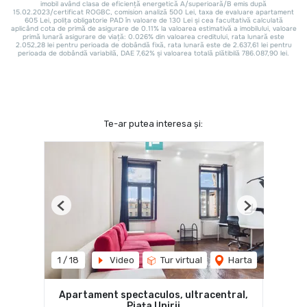
Te-ar putea interesa și:
Previous
Next
1
/
18
Video
Tur virtual
Harta
Apartament spectaculos, ultracentral,
Piața Unirii