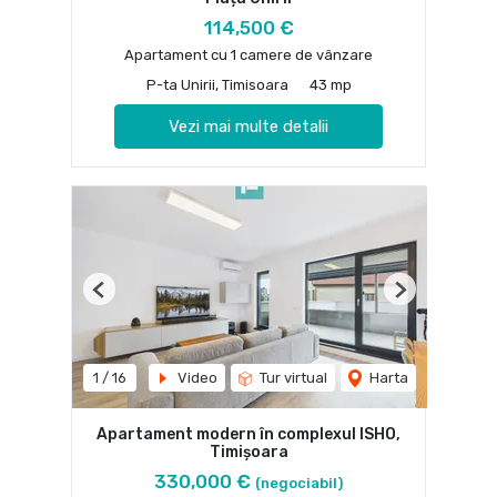
114,500 €
Apartament cu 1 camere de vânzare
P-ta Unirii, Timisoara
43 mp
Vezi mai multe detalii
Previous
Next
1
/
16
Video
Tur virtual
Harta
Apartament modern în complexul ISHO,
Timișoara
330,000 €
(negociabil)