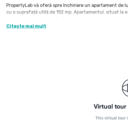
PropertyLab vă oferă spre închiriere un apartament de lux
cu o suprafață utilă de 152 mp. Apartamentul, situat la et
elegant, modern și confortabil.
Citește mai mult
Cameră de zi spațioasă, cu finisaje de lux și design moder
Bucătărie deschisă, complet mobilată și echipată cu el
Două dormitoare elegante, fiecare dotat cu dressing prop
3 băi moderne, complet mobilate, cu finisaje de înaltă cal
Terasa de 33 mp, accesibilă din zona de zi, perfectă pent
Spălătorie separată, asigurând confort și funcționalitate
Apartamentul este dotat cu climatizare de ultimă generaț
siguranță și confort maxim. Include o boxă la subsol pen
subterană a blocului.
Cu finisaje de înaltă calitate și un design sofisticat, ace
centrală și de prestigiu a Bucureștiului.
Pentru mai multe detalii și pentru programarea unei vizio
Consultant imobiliar Diana Tupiță