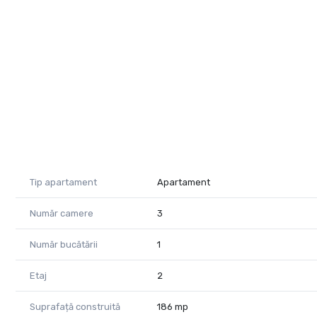
Telefon: 0727572504
E-mail: diana.tupita@propertylab.ro
CP2111961
Tip apartament
Apartament
Număr camere
3
Număr bucătării
1
Etaj
2
Suprafață construită
186 mp