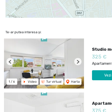
Te-ar putea interesa și:
Studio m
325 €
Apartament 
Previous
Next
Vezi
1
/
6
Video
Tur virtual
Harta
Apartame
375 €