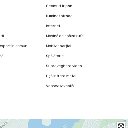
Geamuri tripan
Iluminat stradal
Internet
ară
Mașină de spălat rufe
ansport în comun
Mobilat parțial
mă
Spălătorie
e
Supraveghere video
Ușă intrare metal
Vopsea lavabilă