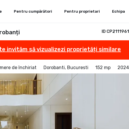
e
Pentru cumpărători
Pentru proprietari
Echipa
robanți
ID CP2111961
te invităm să vizualizezi proprietăți similare
mere de închiriat
Dorobanti, Bucuresti
152 mp
2024