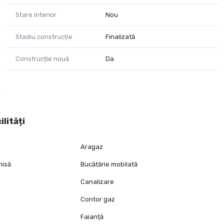
Stare interior
Nou
Stadiu construcție
Finalizată
Construcție nouă
Da
ilități
Aragaz
hisă
Bucătărie mobilată
Canalizare
Contor gaz
Faianță