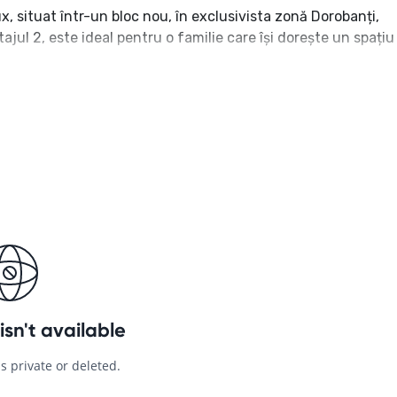
, situat într-un bloc nou, în exclusivista zonă Dorobanți,
ajul 2, este ideal pentru o familie care își dorește un spațiu
n, ideală pentru relaxare și socializare.
ectrocasnice premium.
riu, oferind spațiu generos pentru depozitare.
itate.
ru momente de relaxare în aer liber.
.
ie, încălzire prin pardoseală și videointerfon pentru
tru depozitare suplimentară și loc de parcare în parcarea
st apartament oferă un stil de viață exclusivist într-o zonă
nări, vă rog să mă contactați: