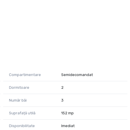
Compartimentare
Semidecomandat
Dormitoare
2
Număr băi
3
Suprafață utilă
152 mp
Disponibilitate
Imediat