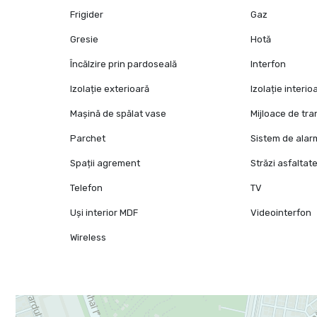
Frigider
Gaz
Gresie
Hotă
Încălzire prin pardoseală
Interfon
Izolație exterioară
Izolație interio
Mașină de spălat vase
Mijloace de tr
Parchet
Sistem de alar
Spații agrement
Străzi asfaltat
Telefon
TV
Uși interior MDF
Videointerfon
Wireless