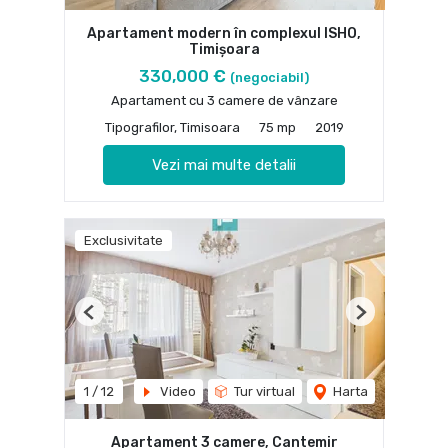
Apartament modern în complexul ISHO,
Timișoara
330,000 €
(negociabil)
Apartament cu 3 camere de vânzare
Tipografilor, Timisoara
75 mp
2019
Vezi mai multe detalii
Exclusivitate
Previous
Next
1
/
12
Video
Tur virtual
Harta
Apartament 3 camere, Cantemir