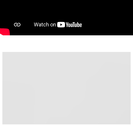
terasă spațioasă de 26 mp.
Proprietatea se vinde complet mobilată și utilată, exact ca în
fotografii, iar în preț este inclus și locul de parcare.
Dacă ți-am stârnit interesul, nu ezita să ne contactezi pentru
vizionare!
Almira Boboc – Consultant Imobiliar PropertyLab
Telefon: 0745 06 93 93
E-mail: almira.boboc@propertylab.ro
Alexandra Valea – Consultant Imobiliar PropertyLab
Telefon: 0746 756 071
E-mail: alexandra.valea@propertylab.ro
Cod proprietate: 2708907