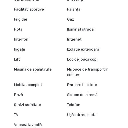
Facilități sportive
Faianță
Frigider
Gaz
Hotă
Iluminat stradal
Interfon
Internet
Irigații
Izolație exterioară
Lift
Loc de joacă copii
Mașină de spălat rufe
Mijloace de transport în
comun
Mobilat complet
Parcare biciclete
Pază
Sistem de alarmă
Străzi asfaltate
Telefon
TV
Ușă intrare metal
Vopsea lavabilă