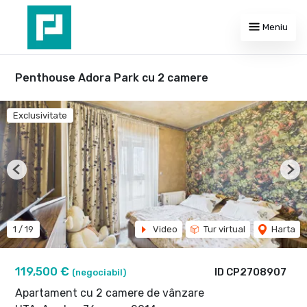
Meniu
Penthouse Adora Park cu 2 camere
Exclusivitate
Previous
Nex
1
/
19
Video
Tur virtual
Harta
119,500 €
ID CP2708907
(negociabil)
Apartament cu 2 camere de vânzare