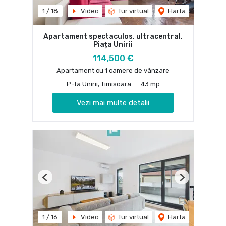
1
/
18
Video
Tur virtual
Harta
Apartament spectaculos, ultracentral,
Piața Unirii
114,500 €
Apartament cu 1 camere de vânzare
P-ta Unirii, Timisoara
43 mp
Vezi mai multe detalii
Previous
Next
1
/
16
Video
Tur virtual
Harta