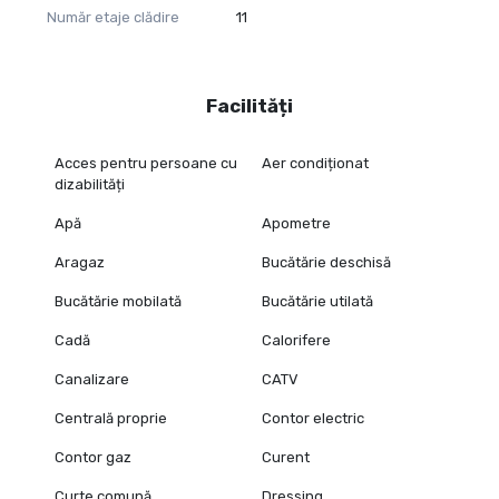
Număr etaje clădire
11
Facilități
Acces pentru persoane cu
Aer condiționat
dizabilități
Apă
Apometre
Aragaz
Bucătărie deschisă
Bucătărie mobilată
Bucătărie utilată
Cadă
Calorifere
Canalizare
CATV
Centrală proprie
Contor electric
Contor gaz
Curent
Curte comună
Dressing