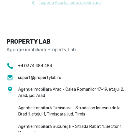
Înapoi la Apartamente de vânzare
PROPERTY LAB
+4 0374 484 484
suport@propertylab.ro
Agenție Imobiliară Arad - Calea Romanilor 17-19, etajul 2,
Arad, jud. Arad
Agenție Imobiliară Timișoara - Strada Ion Ionescu de la
Brad 1, etajul 1, Timișoara, jud. Timiș
Agenție Imobiliară București - Strada Rabat 1, Sector 1,