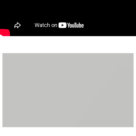
• Balcon
Caracteristici și beneficii:
• Apartamentul este proiectat pentru a oferi un spațiu de
locuit practic și confortabil
• Acces facil la transportul public, centre comerciale, și parcuri
Predarea se face in toamna .
Contactează-mă pentru a programa o vizionare !
Daniela Ianc - Consultant Imobiliar PropertyLab Timișoara
Telefon: 0722375289
Mail: daniela.ianc@propertylab.ro
Cod Proprietate: 2332797