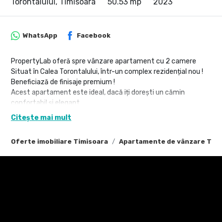
Torontalului, Timisoara
50.53 mp
2023
WhatsApp
Facebook
PropertyLab oferă spre vânzare apartament cu 2 camere
Situat în Calea Torontalului, într-un complex rezidențial nou !
Beneficiază de finisaje premium !
Acest apartament este ideal, dacă iți dorești un cămin
confortabil și elegant.
Citește mai mult
• Suprafață utilă: 50.53 mp + logie2.14+ terasa 22.53 mp
• Etaj: 1,4,3(în bloc cu lift)
Oferte imobiliare Timisoara
Apartamente de vânzare Tim
• Parcarea contracost :
-subterana 7.700 euro TVA inclus
Compartimentare:
• Living cu bucătărie open space
• Dormitor
• Baie
• Hol