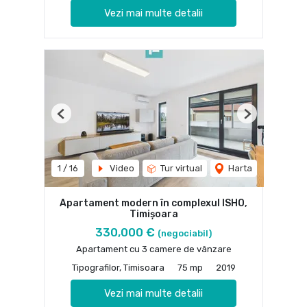
Vezi mai multe detalii
Previous
Next
1
/
16
Video
Tur virtual
Harta
Apartament modern în complexul ISHO,
Timișoara
330,000 €
(negociabil)
Apartament cu 3 camere de vânzare
Tipografilor, Timisoara
75 mp
2019
Vezi mai multe detalii