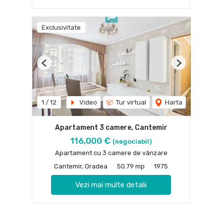
Exclusivitate
Previous
Next
1
/
12
Video
Tur virtual
Harta
Apartament 3 camere, Cantemir
116,000 €
(negociabil)
Apartament cu 3 camere de vânzare
Cantemir, Oradea
50.79 mp
1975
Vezi mai multe detalii