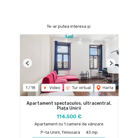
Te-ar putea interesa și:
Previous
Next
1
/
18
Video
Tur virtual
Harta
Apartament spectaculos, ultracentral,
Piața Unirii
114,500 €
Apartament cu 1 camere de vânzare
P-ta Unirii, Timisoara
43 mp