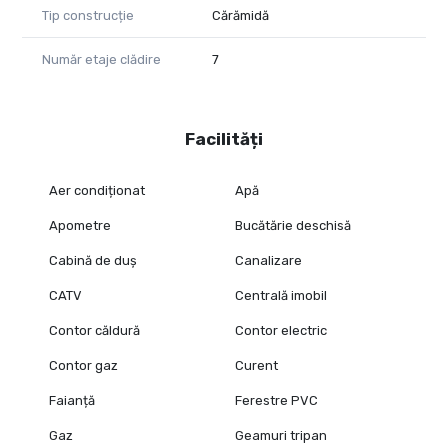
Tip construcție
Cărămidă
Număr etaje clădire
7
Facilități
Aer condiționat
Apă
Apometre
Bucătărie deschisă
Cabină de duș
Canalizare
CATV
Centrală imobil
Contor căldură
Contor electric
Contor gaz
Curent
Faianță
Ferestre PVC
Gaz
Geamuri tripan