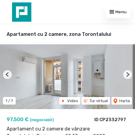
Meniu
Apartament cu 2 camere, zona Torontalului
Previous
Nex
1
/
7
Video
Tur virtual
Harta
97,500 €
ID CP2332797
(negociabil)
Apartament cu 2 camere de vânzare