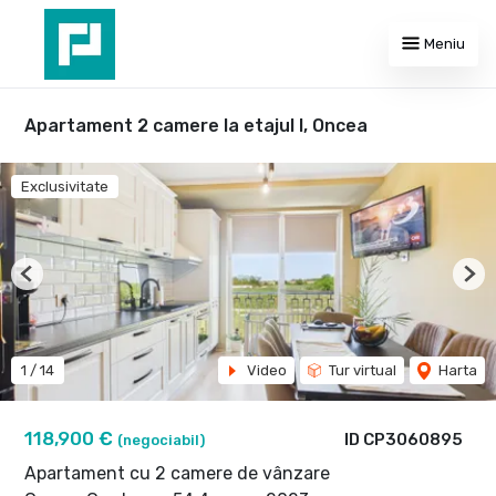
Meniu
Apartament 2 camere la etajul I, Oncea
Exclusivitate
Previous
Nex
1
/
14
Video
Tur virtual
Harta
118,900 €
ID CP3060895
(negociabil)
Apartament cu 2 camere de vânzare