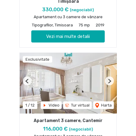
Timișoara
330,000 €
(negociabil)
Apartament cu 3 camere de vânzare
Tipografilor, Timisoara
75 mp
2019
Vezi mai multe detalii
Exclusivitate
Previous
Next
1
/
12
Video
Tur virtual
Harta
Apartament 3 camere, Cantemir
116,000 €
(negociabil)