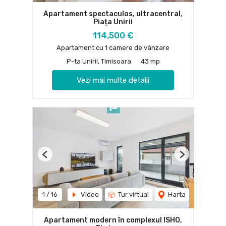
Apartament spectaculos, ultracentral,
Piața Unirii
114,500 €
Apartament cu 1 camere de vânzare
P-ta Unirii, Timisoara
43 mp
Vezi mai multe detalii
Previous
Next
1
/
16
Video
Tur virtual
Harta
Apartament modern în complexul ISHO,