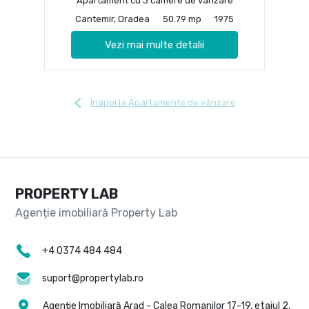
Apartament cu 3 camere de vânzare
Cantemir, Oradea
50.79 mp
1975
Vezi mai multe detalii
Înapoi la Apartamente de vânzare
PROPERTY LAB
+4 0374 484 484
suport@propertylab.ro
Agenție Imobiliară Arad - Calea Romanilor 17-19, etajul 2,