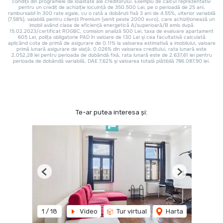
Te-ar putea interesa și:
Previous
Next
1
/
18
Video
Tur virtual
Harta