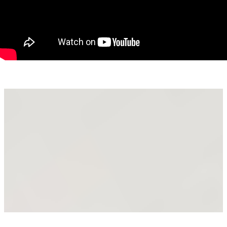
Avantaje care contează cu adevărat:
Construcție nouă, 2023
Etaj 1
Bloc boutique, cu doar 2 etaje
Complet mobilat și utilat
Finisaje moderne
Living generos cu bucătărie open-space
Balcon
Cameră de utilitate / depozitare / dressing
Zonă frumoasa si liniștită
Acces rapid spre oraș
Aici nu cumperi doar un apartament nou; cumperi o locuință
frumoasă, într-un imobil mic, cochet, aerisit, într-o zonă în
care ai mai multă liniște și mai puțin haos.
Oncea este potrivită pentru cumpărătorii care vor să fie
aproape de oraș, dar nu în agitația zilnică. Iar faptul că
apartamentul este deja amenajat și utilat, reduce mult
timpul, stresul și costurile de după cumpărare.