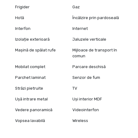
Frigider
Gaz
Hotă
Încălzire prin pardoseală
Interfon
Internet
Izolație exterioară
Jaluzele verticale
Mașină de spălat rufe
Mijloace de transport în
comun
Mobilat complet
Parcare deschisă
Parchet laminat
Senzor de fum
Străzi pietruite
TV
Ușă intrare metal
Uși interior MDF
Vedere panoramică
Videointerfon
Vopsea lavabilă
Wireless