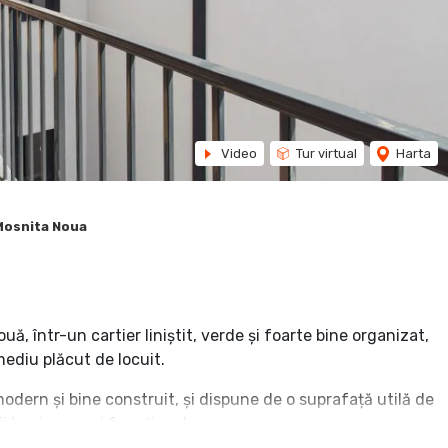
Video
Tur virtual
Harta
Mosnita Noua
, într-un cartier liniștit, verde și foarte bine organizat,
mediu plăcut de locuit.
modern și bine construit, și dispune de o suprafață utilă de
i luminoase și funcționale.