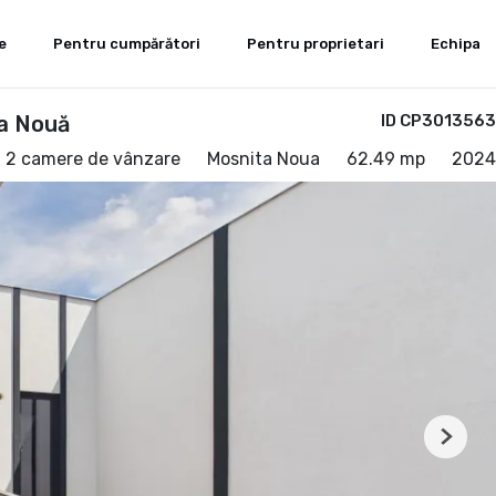
e
Pentru cumpărători
Pentru proprietari
Echipa
ţa Nouă
ID CP3013563
 2 camere de vânzare
Mosnita Noua
62.49 mp
2024
Next