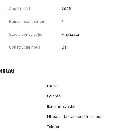
Anul finisării
2025
Număr locuri parcare
1
Stadiu construcție
Finalizată
Construcție nouă
Da
ilități
CATV
Faianță
Iluminat stradal
Mijloace de transport în comun
e
Telefon