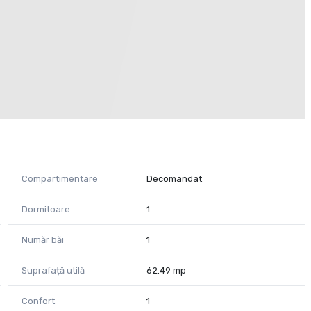
Compartimentare
Decomandat
Dormitoare
1
Număr băi
1
Suprafață utilă
62.49 mp
Confort
1