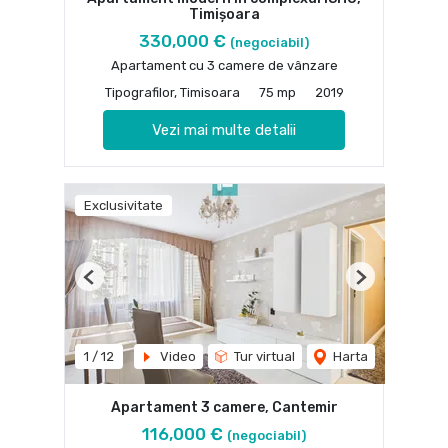
Timișoara
330,000 €
(negociabil)
Apartament cu 3 camere de vânzare
Tipografilor, Timisoara
75 mp
2019
Vezi mai multe detalii
Exclusivitate
Previous
Next
1
/
12
Video
Tur virtual
Harta
Apartament 3 camere, Cantemir
116,000 €
(negociabil)