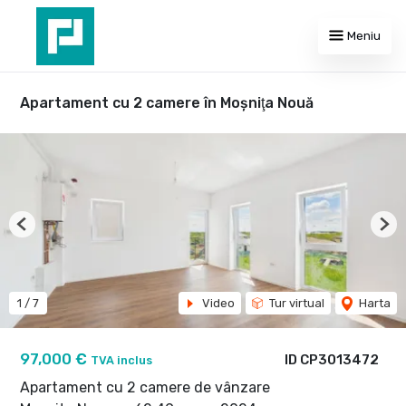
Meniu
Apartament cu 2 camere în Moşniţa Nouă
Previous
Nex
1
/
7
Video
Tur virtual
Harta
97,000 €
ID CP3013472
TVA inclus
Apartament cu 2 camere de vânzare