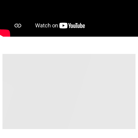
Este o proprietate ideală atât pentru locuit, cât și pentru
investiție, datorită zonei verzi, liniștite și în continuă
dezvoltare.
Pentru mai multe detalii sau programarea unei vizionări, vă
stăm la dispoziție.
Cosmina Ciucioiu - consultant imobiliar Property Lab
Telefon: 0732 639 870
E-mail: cosmina.ciucioiu@propertylab.ro
CP3013472