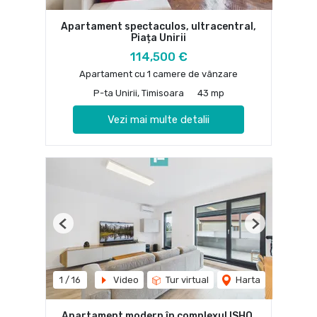
Apartament spectaculos, ultracentral,
Piața Unirii
114,500 €
Apartament cu 1 camere de vânzare
P-ta Unirii, Timisoara
43 mp
Vezi mai multe detalii
Previous
Next
1
/
16
Video
Tur virtual
Harta
Apartament modern în complexul ISHO,