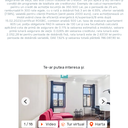
Te-ar putea interesa și:
Previous
Next
1
/
18
Video
Tur virtual
Harta