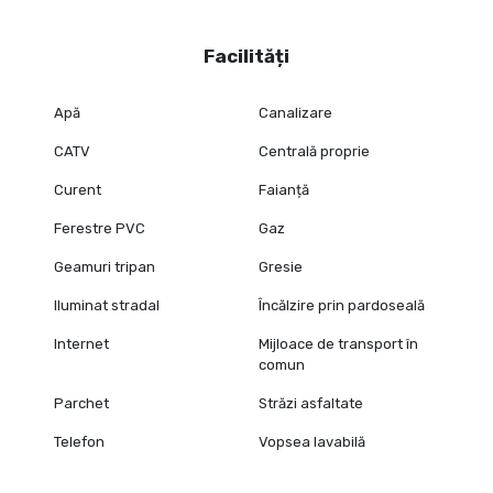
Facilități
Apă
Canalizare
CATV
Centrală proprie
Curent
Faianță
Ferestre PVC
Gaz
Geamuri tripan
Gresie
Iluminat stradal
Încălzire prin pardoseală
Internet
Mijloace de transport în
comun
Parchet
Străzi asfaltate
Telefon
Vopsea lavabilă