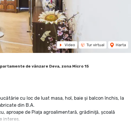
Video
Tur virtual
Harta
partamente de vânzare Deva, zona Micro 15
ătărie cu loc de luat masa, hol, baie şi balcon închis, la
abricate din B.A.
cu, aproape de Piaţa agroalimentară, grădiniţă, şcoală
e interes.
rioare din lemn cu sticlă, ferestre din profile PVC cu geamuri