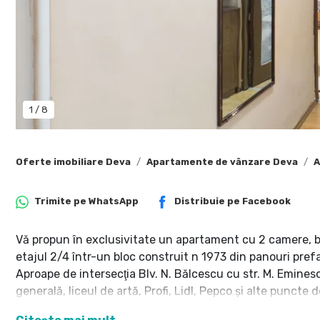
1
/
8
Oferte imobiliare Deva
Apartamente de vânzare Deva
A
Trimite pe
WhatsApp
Distribuie pe
Facebook
Vă propun în exclusivitate un apartament cu 2 camere, buc
etajul 2/4 într-un bloc construit n 1973 din panouri pref
Aproape de intersecţia Blv. N. Bălcescu cu str. M. Emines
generală, liceul de artă, Profi, Lidl, Pepco şi alte puncte d
S. utilă 45 mp, renovat cu uşă intrare din metal, uşi inte