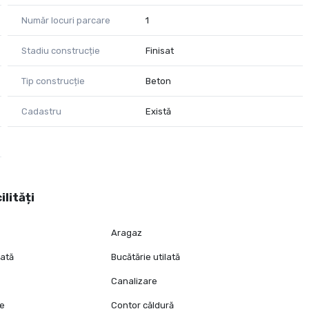
Număr locuri parcare
1
Stadiu construcție
Finisat
Tip construcție
Beton
Cadastru
Există
ilități
Aragaz
lată
Bucătărie utilată
Canalizare
ie
Contor căldură