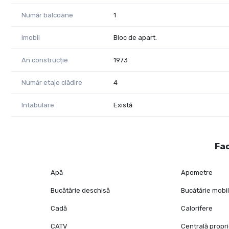
Număr balcoane
1
Imobil
Bloc de apart.
An construcție
1973
Număr etaje clădire
4
Intabulare
Există
Fac
Apă
Apometre
Bucătărie deschisă
Bucătărie mobi
Cadă
Calorifere
CATV
Centrală propr