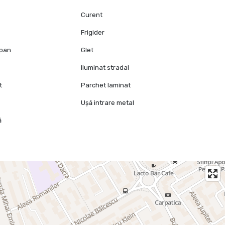
Curent
Frigider
opan
Glet
Iluminat stradal
t
Parchet laminat
Ușă intrare metal
ă