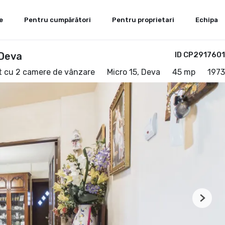
e
Pentru cumpărători
Pentru proprietari
Echipa
 Deva
ID CP2917601
 cu 2 camere de vânzare
Micro 15, Deva
45 mp
1973
Next