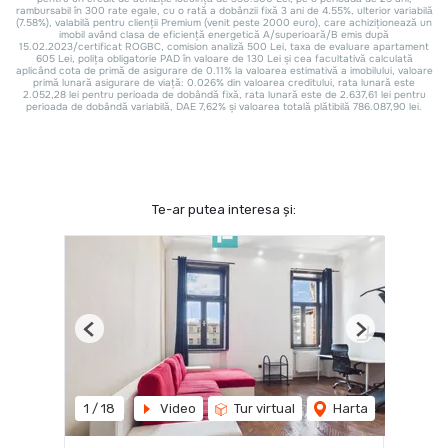
Te-ar putea interesa și:
Previous
Next
1
/
18
Video
Tur virtual
Harta