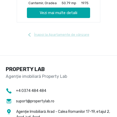
Cantemir, Oradea
50.79 mp
1975
Vezi mai multe detalii
Înapoi la Apartamente de vânzare
PROPERTY LAB
+4 0374 484 484
suport@propertylab.ro
Agenție Imobiliară Arad - Calea Romanilor 17-19, etajul 2,