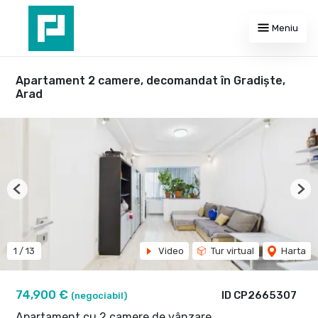
Meniu
Apartament 2 camere, decomandat în Gradiște,
Arad
Previous
Nex
1
/
13
Video
Tur virtual
Harta
74,900 €
ID CP2665307
(negociabil)
Apartament cu 2 camere de vânzare