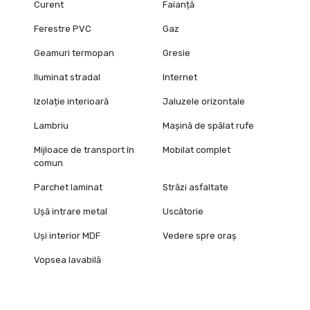
Curent
Faianță
Ferestre PVC
Gaz
Geamuri termopan
Gresie
Iluminat stradal
Internet
Izolație interioară
Jaluzele orizontale
Lambriu
Mașină de spălat rufe
Mijloace de transport în
Mobilat complet
comun
Parchet laminat
Străzi asfaltate
Ușă intrare metal
Uscătorie
Uși interior MDF
Vedere spre oraș
Vopsea lavabilă