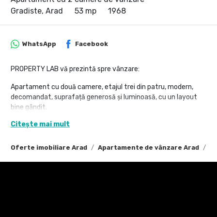
Gradiste, Arad
53 mp
1968
WhatsApp
Facebook
PROPERTY LAB vă prezintă spre vânzare:
Apartament cu două camere, etajul trei din patru, modern,
decomandat, suprafață generosă și luminoasă, cu un layout
bine gândit.
Acest apartament deosebit este format din două camere,
Citește mai mult
două holuri, o baie, o bucătărie, două debarale, finisat modern,
complet decomandat, mobilat și utilat!
Oferte imobiliare Arad
Apartamente de vânzare Arad
Ap
Apartamentul dispune de bucătărie open-space, modern
amenajată, un dormitor și o sufragerie cu balcon, baie dotată
cu cadă, balconul este închis cu geam termopan, spațios,
perfect pentru relaxare, două debarale spațioase, în holul de la
intrare, geamuri termopan, uși interioare din MDF, ușă intrare
metalică.