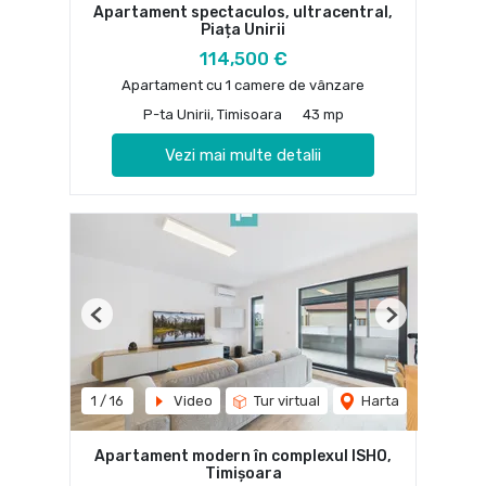
Apartament spectaculos, ultracentral,
Piața Unirii
114,500 €
Apartament cu 1 camere de vânzare
P-ta Unirii, Timisoara
43 mp
Vezi mai multe detalii
Previous
Next
1
/
16
Video
Tur virtual
Harta
Apartament modern în complexul ISHO,
Timișoara