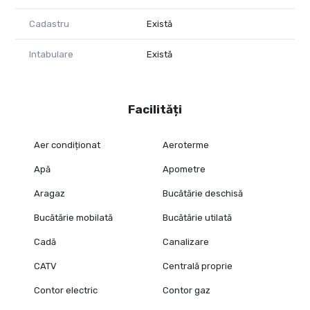
Cadastru
Există
Intabulare
Există
Facilități
Aer condiționat
Aeroterme
Apă
Apometre
Aragaz
Bucătărie deschisă
Bucătărie mobilată
Bucătărie utilată
Cadă
Canalizare
CATV
Centrală proprie
Contor electric
Contor gaz