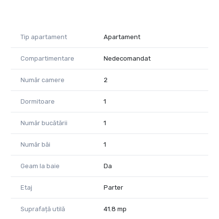
Tip apartament
Apartament
Compartimentare
Nedecomandat
Număr camere
2
Dormitoare
1
Număr bucătării
1
Număr băi
1
Geam la baie
Da
Etaj
Parter
Suprafață utilă
41.8 mp