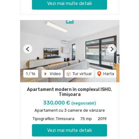
Vezi mai multe detalii
Previous
Next
1
/
16
Video
Tur virtual
Harta
Apartament modern în complexul ISHO,
Timișoara
330,000 €
(negociabil)
Apartament cu 3 camere de vânzare
Tipografilor, Timisoara
75 mp
2019
Vezi mai multe detalii