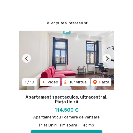
Te-ar putea interesa și:
Previous
Next
1
/
18
Video
Tur virtual
Harta
Apartament spectaculos, ultracentral,
Piața Unirii
114,500 €
Apartament cu 1 camere de vânzare
P-ta Unirii, Timisoara
43 mp