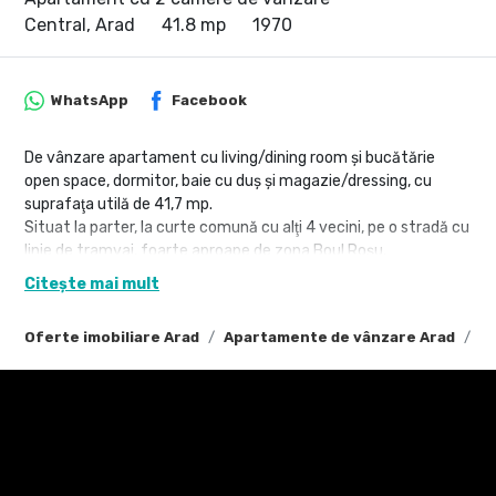
Central, Arad
41.8 mp
1970
WhatsApp
Facebook
De vânzare apartament cu living/dining room şi bucătărie
open space, dormitor, baie cu duş şi magazie/dressing, cu
suprafaţa utilă de 41,7 mp.
Situat la parter, la curte comună cu alţi 4 vecini, pe o stradă cu
linie de tramvai, foarte aproape de zona Boul Roşu.
Construcţie din cărămidă plină, renovat complet în 2025:
Citește mai mult
- învelitoare din tablă cutată prevopsită
- pereţi despărţitori din rigips
Oferte imobiliare Arad
Apartamente de vânzare Arad
Ap
- finisaje pereţi interiori din faianţă şi vopsea lavabilă
- pardoseli din parchet laminat şi gresie
- uşă intrare din PVC cu sticlă
- ferestre din PVC cu geam dublu, plase insecte şi rolete
- instalaţie electrică nouă
- C.T proprie pe gaz şi calorifere oţel
- climă