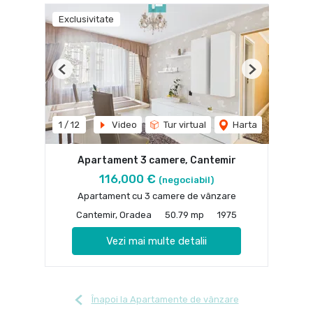
Exclusivitate
Previous
Next
1
/
12
Video
Tur virtual
Harta
Apartament 3 camere, Cantemir
116,000 €
(negociabil)
Apartament cu 3 camere de vânzare
Cantemir, Oradea
50.79 mp
1975
Vezi mai multe detalii
Înapoi la Apartamente de vânzare