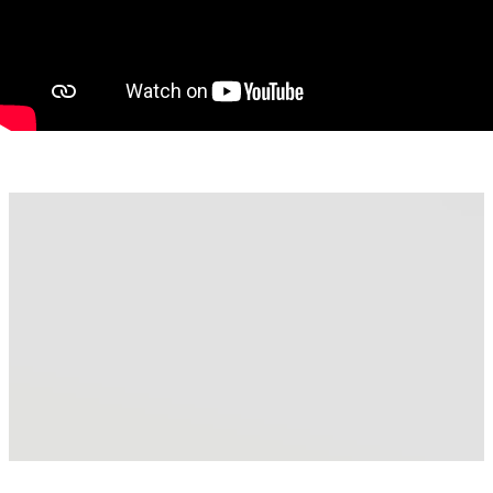
Dormitor cu balcon propriu
Apartamentul se remarcă prin finisaje de calitate superioară,
mobilier realizat din MDF, instalație electrică complet
schimbată și sisteme sanitare noi. Încălzirea este asigurată de
o centrală proprie pe gaz. Imobilul se prezintă impecabil, exact
ca în fotografii.
Ghereben Emanuel - 0755814751
emanuel.ghereben@propertylab.ro
CP2807810