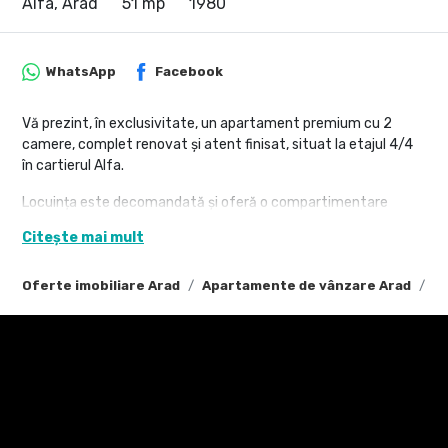
Alfa, Arad
51 mp
1980
WhatsApp
Facebook
Vă prezint, în exclusivitate, un apartament premium cu 2
camere, complet renovat și atent finisat, situat la etajul 4/4
în cartierul Alfa.
Locuința este decomandată și oferă o compartimentare
excelentă:
Citește mai mult
Living luminos cu acces pe balcon
Oferte imobiliare Arad
Apartamente de vânzare Arad
Ap
Bucătărie modernă, complet mobilată și utilată, cu loc de luat
masa
Dressing generos, ideal pentru depozitare
Baie amenajată cu materiale de ultimă generație, dotată cu
cadă