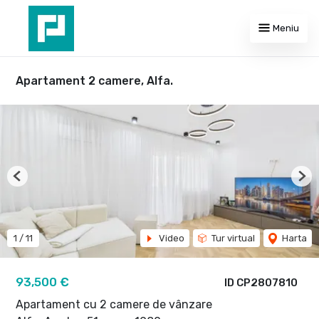
Meniu
Apartament 2 camere, Alfa.
Previous
Nex
1
/
11
Video
Tur virtual
Harta
93,500 €
ID CP2807810
Apartament cu 2 camere de vânzare