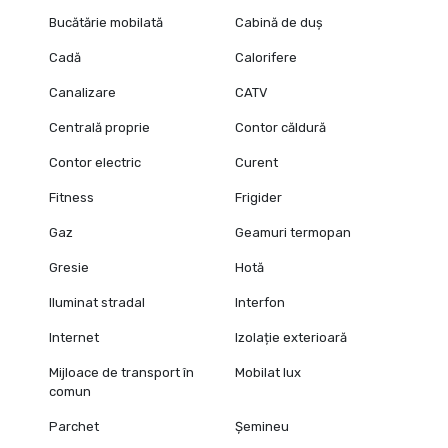
Bucătărie mobilată
Cabină de duș
Cadă
Calorifere
Canalizare
CATV
Centrală proprie
Contor căldură
Contor electric
Curent
Fitness
Frigider
Gaz
Geamuri termopan
Gresie
Hotă
Iluminat stradal
Interfon
Internet
Izolație exterioară
Mijloace de transport în
Mobilat lux
comun
Parchet
Șemineu