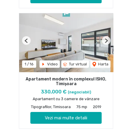
Previous
Next
1
/
16
Video
Tur virtual
Harta
Apartament modern în complexul ISHO,
Timișoara
330,000 €
(negociabil)
Apartament cu 3 camere de vânzare
Tipografilor, Timisoara
75 mp
2019
Vezi mai multe detalii