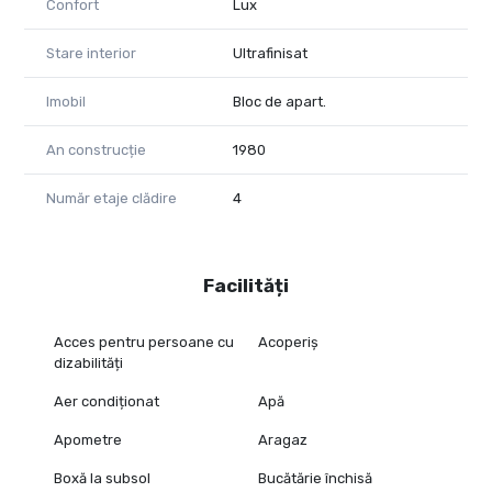
Confort
Lux
Stare interior
Ultrafinisat
Imobil
Bloc de apart.
An construcție
1980
Număr etaje clădire
4
Facilități
Acces pentru persoane cu
Acoperiș
dizabilități
Aer condiționat
Apă
Apometre
Aragaz
Boxă la subsol
Bucătărie închisă