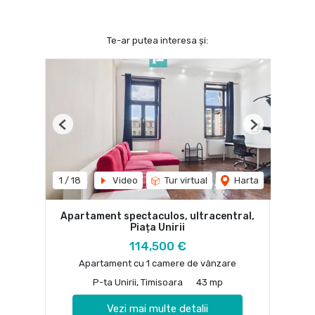
Te-ar putea interesa și:
Previous
Next
1
/
18
Video
Tur virtual
Harta
Apartament spectaculos, ultracentral,
Piața Unirii
114,500 €
Apartament cu 1 camere de vânzare
P-ta Unirii, Timisoara
43 mp
Vezi mai multe detalii