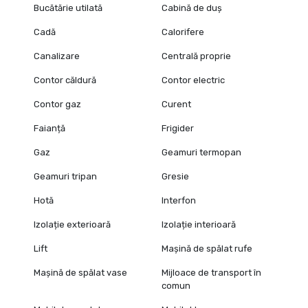
Bucătărie utilată
Cabină de duș
Cadă
Calorifere
Canalizare
Centrală proprie
Contor căldură
Contor electric
Contor gaz
Curent
Faianță
Frigider
Gaz
Geamuri termopan
Geamuri tripan
Gresie
Hotă
Interfon
Izolație exterioară
Izolație interioară
Lift
Mașină de spălat rufe
Mașină de spălat vase
Mijloace de transport în
comun