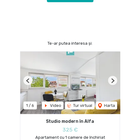
Te-ar putea interesa și:
Previous
Next
1
/
6
Video
Tur virtual
Harta
Studio modern în Alfa
325 €
Apartament cu 1 camere de închiriat