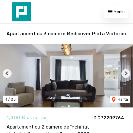
Meniu
Apartament cu 3 camere Medicover Piata Victoriei
Previous
Nex
1
/
85
Harta
1,400 €
ID CP2209764
+ 21% TVA
Apartament cu 2 camere de închiriat