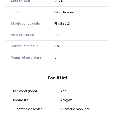
Anul finisării
2024
Imobil
Bloc de apart.
Stadiu construcție
Finalizată
An construcție
2000
Construcție nouă
Da
Număr etaje clădire
5
Facilități
Aer condiționat
Apă
Apometre
Aragaz
Bucătărie deschisă
Bucătărie mobilată