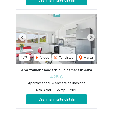
Vezi mai multe detalii
Previous
Next
1
/
7
Video
Tur virtual
Harta
Apartament modern cu 3 camere în Alfa
425 €
Apartament cu 3 camere de închiriat
Alfa, Arad
56 mp
2010
Vezi mai multe detalii