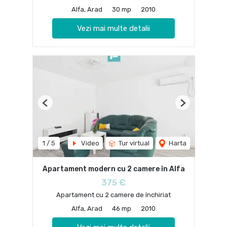
Alfa, Arad
30 mp
2010
Vezi mai multe detalii
Previous
Next
1
/
5
Video
Tur virtual
Harta
Apartament modern cu 2 camere în Alfa
375 €
Apartament cu 2 camere de închiriat
Alfa, Arad
46 mp
2010