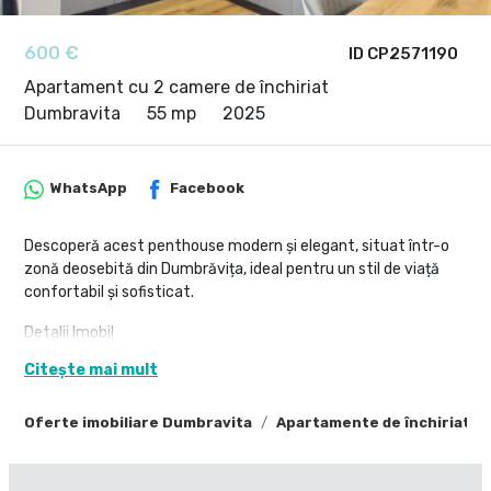
600 €
ID CP2571190
Apartament cu 2 camere de închiriat
Dumbravita
55 mp
2025
WhatsApp
Facebook
Descoperă acest penthouse modern și elegant, situat într-o
zonă deosebită din Dumbrăvița, ideal pentru un stil de viață
confortabil și sofisticat.
Detalii Imobil
Suprafață utilă: 55 mp
Citește mai mult
Terasa: 36 mp, perfectă pentru momente de relaxare
Oferte imobiliare Dumbravita
Apartamente de închiriat D
Localizare: Aproape de mijloace de transport în comun și
centre comerciale precum Profi, Auchan, Selgros, IKEA. Acces
facil la școli, grădinițe și alte facilități importante.