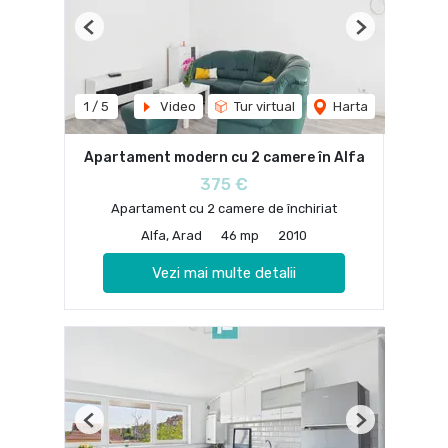
Previous
Next
1
/
5
Video
Tur virtual
Harta
Apartament modern cu 2 camere în Alfa
375 €
Apartament cu 2 camere de închiriat
Alfa, Arad
46 mp
2010
Vezi mai multe detalii
Previous
Next