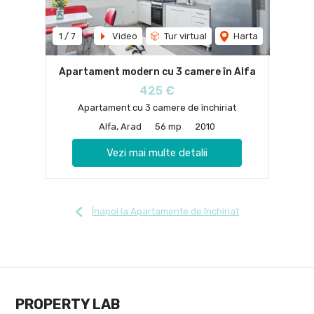
1
/
7
Video
Tur virtual
Harta
Apartament modern cu 3 camere în Alfa
425 €
Apartament cu 3 camere de închiriat
Alfa, Arad
56 mp
2010
Vezi mai multe detalii
Înapoi la Apartamente de închiriat
PROPERTY LAB