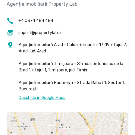
+4 0374 484 484
suport@propertylab.ro
Agenție Imobiliară Arad - Calea Romanilor 17-19, etajul 2,
Arad, jud. Arad
Agenție Imobiliară Timișoara - Strada Ion Ionescu de la
Brad 1, etajul 1, Timișoara, jud. Timiș
Agenție Imobiliară București - Strada Rabat 1, Sector 1,
București
Deschide în Google Maps