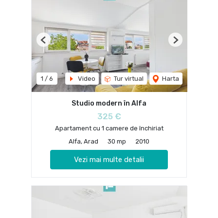
Previous
Next
1
/
6
Video
Tur virtual
Harta
Studio modern în Alfa
325 €
Apartament cu 1 camere de închiriat
Alfa, Arad
30 mp
2010
Vezi mai multe detalii