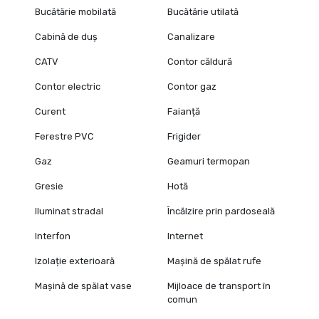
Bucătărie mobilată
Bucătărie utilată
Cabină de duș
Canalizare
CATV
Contor căldură
Contor electric
Contor gaz
Curent
Faianță
Ferestre PVC
Frigider
Gaz
Geamuri termopan
Gresie
Hotă
Iluminat stradal
Încălzire prin pardoseală
Interfon
Internet
Izolație exterioară
Mașină de spălat rufe
Mașină de spălat vase
Mijloace de transport în
comun