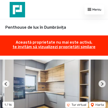
Meniu
Penthouse de lux în Dumbrăvița
Această proprietate nu mai este activă,
te invităm să vizualizezi proprietăți similare
Previous
Nex
1
/
16
Tur virtual
Harta