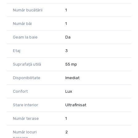
Preț și Contact
Pentru mai multe detalii sau pentru programarea unei
Număr bucătării
1
vizionări, te invităm să ne contactezi.
Număr băi
1
Nu rata ocazia de a te muta într-un penthouse de vis, într-o
locație excelentă!
Geam la baie
Da
Sebastian Banda - Consultant Imobiliar PropertyLab Timișoara
Etaj
3
Adresă de e-mail: sebastian.banda@propertylab.ro
Suprafață utilă
55 mp
Telefon: 0722621277
Disponibilitate
Imediat
CP-2571190
Confort
Lux
Stare interior
Ultrafinisat
Număr terase
1
Număr locuri
2
parcare