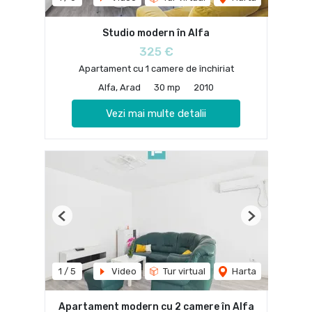
Studio modern în Alfa
325 €
Apartament cu 1 camere de închiriat
Alfa, Arad
30 mp
2010
Vezi mai multe detalii
Previous
Next
1
/
5
Video
Tur virtual
Harta
Apartament modern cu 2 camere în Alfa