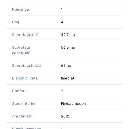
CP2490011
Număr băi
1
Etaj
4
Suprafață utilă
42.7 mp
Suprafață
56.5 mp
construită
Suprafață totală
61 mp
Disponibilitate
Imediat
Confort
2
Stare interior
Finisat modern
Anul finisării
2025
Număr balcoane
1