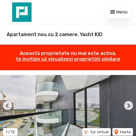
Meniu
Apartament nou cu 2 camere, Yacht KID
Această proprietate nu mai este activă,
te invităm să vizualizezi proprietăți similare
Previous
Nex
1
/
12
Tur virtual
Harta