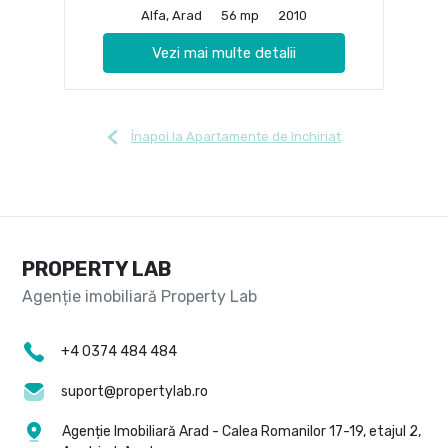
Alfa, Arad
56 mp
2010
Vezi mai multe detalii
Înapoi la Apartamente de închiriat
PROPERTY LAB
+4 0374 484 484
suport@propertylab.ro
Agenție Imobiliară Arad - Calea Romanilor 17-19, etajul 2,