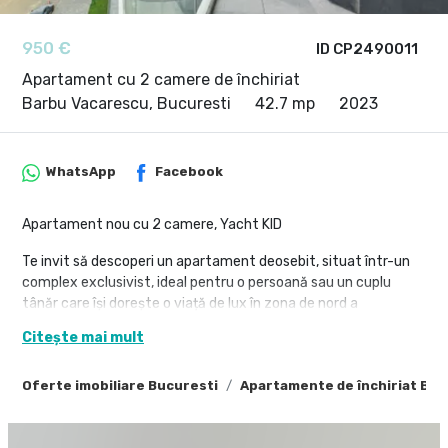
950 €
ID CP2490011
Apartament cu 2 camere de închiriat
Barbu Vacarescu, Bucuresti
42.7 mp
2023
WhatsApp
Facebook
Apartament nou cu 2 camere, Yacht KID
Te invit să descoperi un apartament deosebit, situat într-un
complex exclusivist, ideal pentru o persoană sau un cuplu
tânăr care își dorește o viață de lux în zona de nord a
Bucureștiului. Complexul rezidențial Yacht KID oferă facilități
Citește mai mult
moderne, design elegant și un mediu sigur și liniștit, fiind locul
perfect pentru a te bucura de confortul unei locuințe
Oferte imobiliare Bucuresti
Apartamente de închiriat Buc
premium.
Detalii apartament:
- Suprafață totală utilă: 61 mp