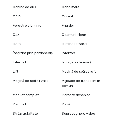
Cabină de duș
Canalizare
CATV
Curent
Ferestre aluminiu
Frigider
Gaz
Geamuri tripan
Hotă
Iluminat stradal
Încălzire prin pardoseală
Interfon
Internet
Izolație exterioară
Lift
Mașină de spălat rufe
Mașină de spălat vase
Mijloace de transport în
comun
Mobilat complet
Parcare deschisă
Parchet
Pază
Străzi asfaltate
Supraveghere video