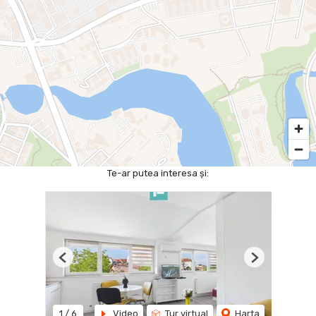
Te-ar putea interesa și:
Previous
Next
1
/
6
Video
Tur virtual
Harta