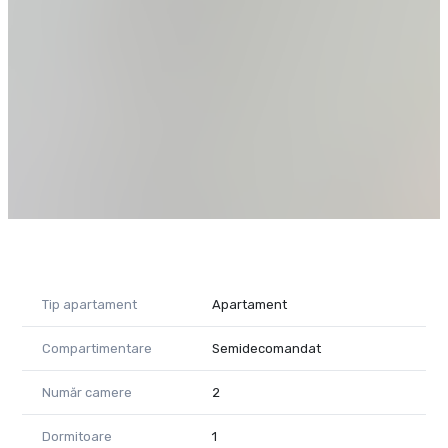
- Componență: Living open space cu bucătărie complet
utilată, dormitor generos, baie modernă
- Terasa: 18,3 mp, ideală pentru momente de relaxare sau
petrecere a timpului în aer liber
- Locație: Zona de nord a capitalei, cu acces rapid la magazine,
restaurante, parcuri și facilități de transport
Apartamentul este perfect pentru:
- O persoană care dorește confort și un stil de viață elegant
- Un cuplu tânăr care vrea să locuiască într-un spațiu modern,
într-o zonă deosebită
Dacă îți dorești să te bucuri de un loc care îmbină rafinamentul
cu facilități de top, apartamentul din Yacht KID este alegerea
perfectă!
Tip apartament
Apartament
Pentru mai multe informații sau pentru a programa o
Compartimentare
Semidecomandat
vizionare, nu ezita să mă contactezi!
Diana Ponoran - consultant imobiliar Property Lab
Număr camere
2
Telefon: 0758 409 801
E-mail: diana.ponoran@propertylab.ro
Dormitoare
1