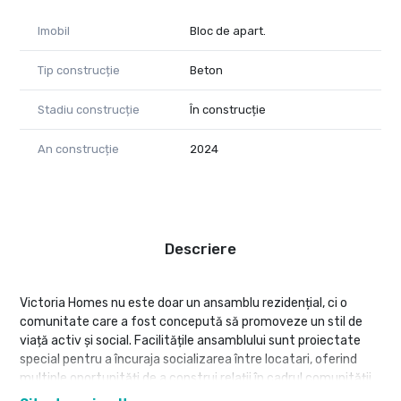
Imobil
Bloc de apart.
Tip construcție
Beton
Stadiu construcție
În construcție
An construcție
2024
Descriere
Victoria Homes nu este doar un ansamblu rezidențial, ci o
comunitate care a fost concepută să promoveze un stil de
viață activ și social. Facilitățile ansamblului sunt proiectate
special pentru a încuraja socializarea între locatari, oferind
multiple oportunități de a construi relații în cadrul comunității.
Aleile de promenadă, zonele de relaxare și locurile de joacă