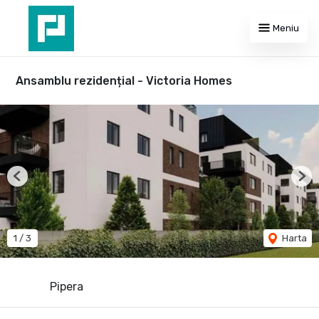
Meniu
Ansamblu rezidențial - Victoria Homes
Previous
Nex
1
/
3
Harta
Pipera