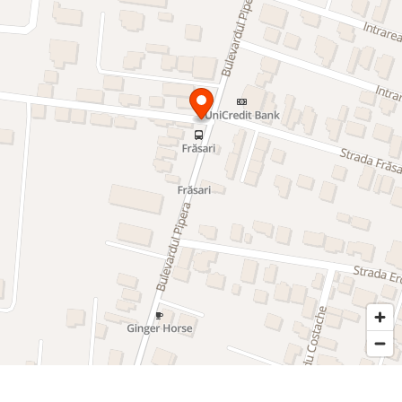
texturată CAPAROL in culoarea alb.
Pereții despărțitori dintre apartamente și spatiile comune sunt
realizați din zidărie termoizolantă cu o grosime de 25 cm, iar
pereții neconstructivi pentru compartimentări interioare au o
grosime de 12.5 cm. Atât tencuiala cât si vopseaua CAPAROL
sunt lavabile.
Închiderile firidelor pentru instalații sunt realizate cu un sistem
de gips-carton si izolație din vată minerală de 10/15 cm,
pentru obținerea confortului acustic.