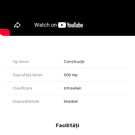
Zona este una cu case construite și proprietăți aflate în curs
de dezvoltare, ceea ce oferă un echilibru bun între liniște,
vecinătăți formate și accesibilitate.
Contactează-ne și programează o vizionare!
Valea Alexandra - Consultant Imobiliar PropertyLab
E-mail: alexandra.valea@propertylab.ro
Telefon: 0746756071
Groșan Andrea - Consultant Imobiliar PropertyLab
Tip teren
Construcții
E-mail: andrea.grosan@propertylab.ro
Telefon: 0754923299
Suprafață teren
500 mp
CP3197944
Clasificare
Intravilan
Disponibilitate
Imediat
Facilități