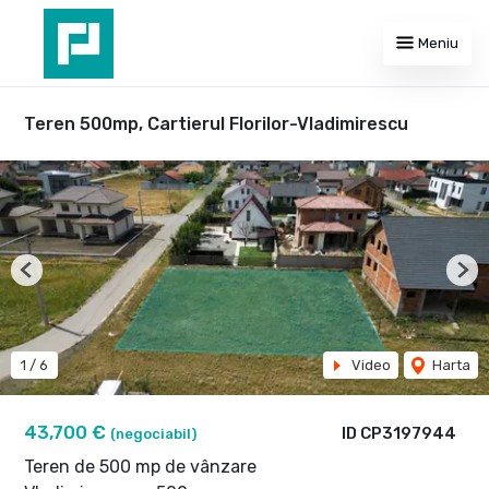
Meniu
Teren 500mp, Cartierul Florilor-Vladimirescu
Previous
Nex
1
/
6
Video
Harta
43,700 €
ID CP3197944
(negociabil)
Teren de 500 mp de vânzare