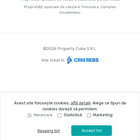
Proprietăți speciale de vânzare Timisoara, Complex
Studentesc
©
2026
Property Cube S.R.L.
Site creat în
Acest site folosește cookies,
află detalii
.
Alege ce tipuri de
cookies dorești să permitem:
Necesare
Statistică
Marketing
Accept tot
Resping tot
Sună acum
Solicită vizionare