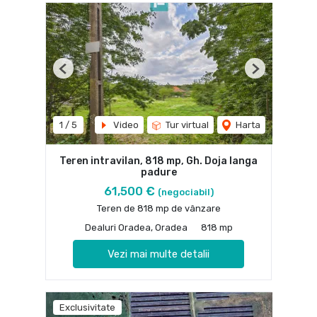
Previous
Next
1
/
5
Video
Tur virtual
Harta
Teren intravilan, 818 mp, Gh. Doja langa
padure
61,500 €
(negociabil)
Teren de 818 mp de vânzare
Dealuri Oradea, Oradea
818 mp
Vezi mai multe detalii
Exclusivitate