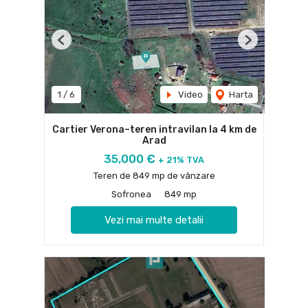
Previous
Next
1
/
6
Video
Harta
Cartier Verona–teren intravilan la 4 km de
Arad
35,000 €
+ 21% TVA
Teren de 849 mp de vânzare
Sofronea
849 mp
Vezi mai multe detalii