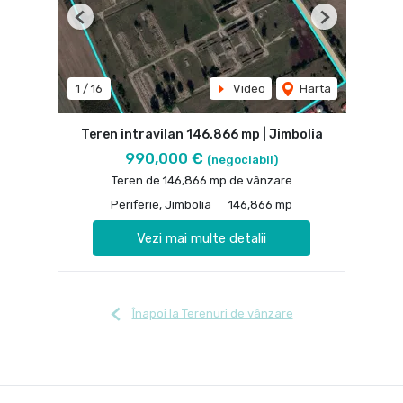
Previous
Next
1
/
16
Video
Harta
Teren intravilan 146.866 mp | Jimbolia
990,000 €
(negociabil)
Teren de 146,866 mp de vânzare
Periferie, Jimbolia
146,866 mp
Vezi mai multe detalii
Înapoi la Terenuri de vânzare