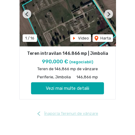
Previous
Next
1
/
16
Video
Harta
Teren intravilan 146.866 mp | Jimbolia
990,000 €
(negociabil)
Teren de 146,866 mp de vânzare
Periferie, Jimbolia
146,866 mp
Vezi mai multe detalii
Înapoi la Terenuri de vânzare