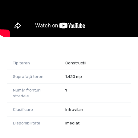
contactează-mă!
Grosan Andrea - Consultant Imobiliar Property Lab
andrea.grosan@propertylab.ro
0754923299
Tip teren
Construcții
Suprafață teren
1,430 mp
Număr fronturi
1
stradale
Clasificare
Intravilan
Disponibilitate
Imediat