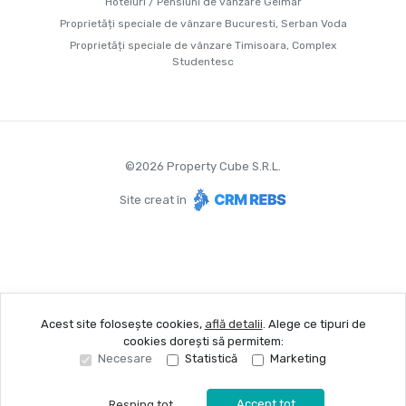
Hoteluri / Pensiuni de vânzare Gelmar
Proprietăți speciale de vânzare Bucuresti, Serban Voda
Proprietăți speciale de vânzare Timisoara, Complex
Studentesc
©
2026
Property Cube S.R.L.
Site creat în
Acest site folosește cookies,
află detalii
.
Alege ce tipuri de
cookies dorești să permitem:
Necesare
Statistică
Marketing
Accept tot
Resping tot