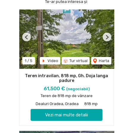
Te-ar putea interesa și:
Previous
Next
1
/
5
Video
Tur virtual
Harta
Teren intravilan, 818 mp, Gh. Doja langa
padure
61,500 €
(negociabil)
Teren de 818 mp de vânzare
Dealuri Oradea, Oradea
818 mp
Vezi mai multe detalii