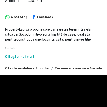
Socodor
1,430 mp
WhatsApp
Facebook
PropertyLab vă propune spre vânzare un teren intravilan
situat în Socodor, într-o zonă liniștită de case, ideal atât
pentru construcția unei locuințe, cât și pentru investiție.
Detalii:
- suprafață teren: 1.430 mp
Citește mai mult
- acces facil din drum
-utilități existente în fața parcelei
Oferte imobiliare Socodor
Terenuri de vânzare Socodor
- zonă rezidențială
- parcelă cu formă avantajoasă
- ideal pentru casă sau investiție
Există posibilitatea achiziționării împreună cu terenul vecin,
pentru o suprafață totală mai generoasă și multiple posibilități
de dezvoltare.
Pentru detalii suplimentare și programarea unei vizionări,