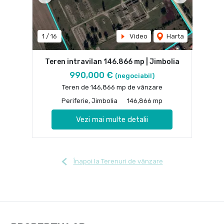
Previous
Next
1
/
16
Video
Harta
Teren intravilan 146.866 mp | Jimbolia
990,000 €
(negociabil)
Teren de 146,866 mp de vânzare
Periferie, Jimbolia
146,866 mp
Vezi mai multe detalii
Înapoi la Terenuri de vânzare