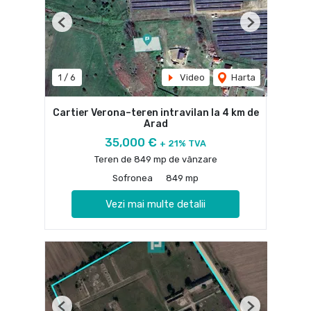
Previous
Next
1
/
6
Video
Harta
Cartier Verona–teren intravilan la 4 km de
Arad
35,000 €
+ 21% TVA
Teren de 849 mp de vânzare
Sofronea
849 mp
Vezi mai multe detalii