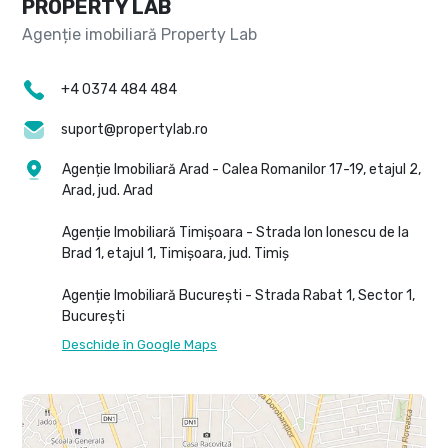
PROPERTY LAB
+4 0374 484 484
suport@propertylab.ro
Agenție Imobiliară Arad - Calea Romanilor 17-19, etajul 2,
Arad, jud. Arad
Agenție Imobiliară Timișoara - Strada Ion Ionescu de la
Brad 1, etajul 1, Timișoara, jud. Timiș
Agenție Imobiliară București - Strada Rabat 1, Sector 1,
București
Deschide în Google Maps