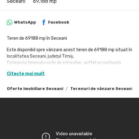
Seceani
69,188 mp
WhatsApp
Facebook
Teren de 69188 mp în Seceani
Este disponibil spre vânzare acest teren de 69188 mp situat în
localitatea Seceani, județul Timiș.
Categoria terenului este de intravilan, astfel se pretează
pentru mai multe domenii de activitate pretabile pentru zona
Citește mai mult
de industrial (parc logistic, hale, parcare, etc), având și acces
ușor către intrarea pe autostrada A1.
Oferte imobiliare Seceani
Terenuri de vânzare Seceani
Localitatea este amplasată bine, situată la aproximativ 35
km nord de municipiul Timișoara, la limita de nord dintre județe
Timiș și Arad, la jumătatea distanței dintre Timișoara și Arad.
La Seceani se ajunge de pe drumul național DN69, prin
Orțișoara. Se învecinează la est cu Fibiș, la sud cu Murani, la
vest cu Orțișoara iar la nord-vest cu Vinga. În anul 2011 a fost
deschisă autostrada Timișoara - Arad, cu ieșire dedicată către