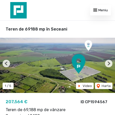
Meniu
Teren de 69188 mp în Seceani
Previous
Nex
1
/
5
Video
Harta
207,564 €
ID CP1594567
Teren de 69,188 mp de vânzare