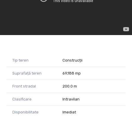
Orțișoara și Seceani.
Pentru mai multe detalii, sună-mă acum.
Tudor Trașcă Consultant imobiliar PropertyLAB
Tel: 0730 650 235
email: tudor.trasca@propertylab.ro
Cod proprietate 1594567
Tip teren
Construcții
Suprafață teren
69,188 mp
Front stradal
200.0 m
Clasificare
Intravilan
Disponibilitate
Imediat