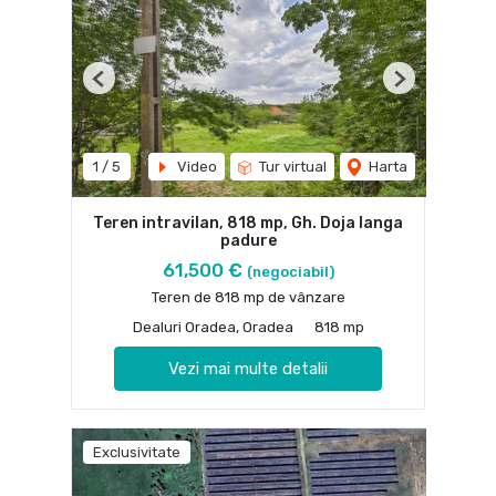
Previous
Next
1
/
5
Video
Tur virtual
Harta
Teren intravilan, 818 mp, Gh. Doja langa
padure
61,500 €
(negociabil)
Teren de 818 mp de vânzare
Dealuri Oradea, Oradea
818 mp
Vezi mai multe detalii
Exclusivitate