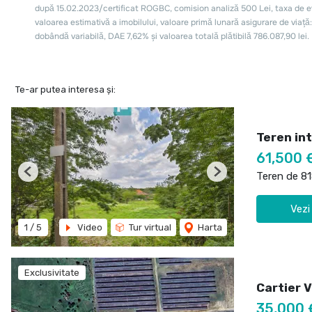
Te-ar putea interesa și:
Teren int
61,500 
Teren de 8
Previous
Next
Vezi
1
/
5
Video
Tur virtual
Harta
Exclusivitate
Cartier 
35,000