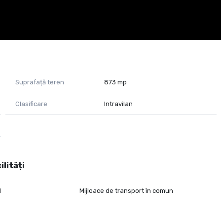
Suprafață teren
873 mp
Clasificare
Intravilan
ilități
l
Mijloace de transport în comun