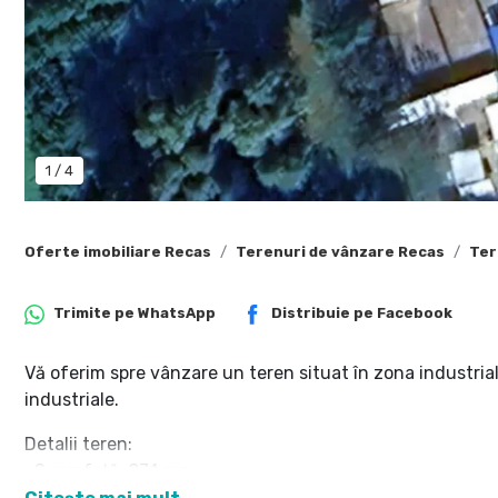
1
/
4
Oferte imobiliare Recas
Terenuri de vânzare Recas
Ter
Trimite pe
WhatsApp
Distribuie pe
Facebook
Vă oferim spre vânzare un teren situat în zona industrial
industriale.
Detalii teren:
• Suprafață: 874 mp
• Front stradal: 30 m – acces facil pentru vehicule