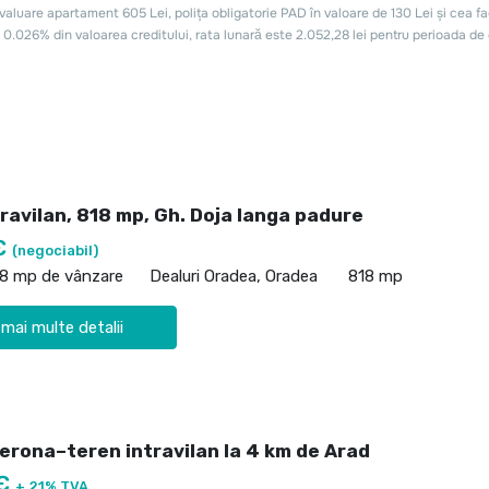
ravilan, 818 mp, Gh. Doja langa padure
€
(negociabil)
18 mp de vânzare
Dealuri Oradea, Oradea
818 mp
 mai multe detalii
Verona–teren intravilan la 4 km de Arad
 €
+ 21% TVA