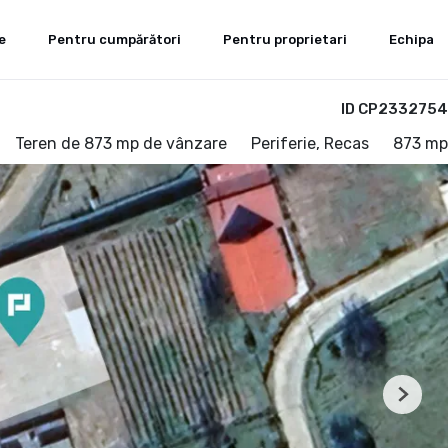
e
Pentru cumpărători
Pentru proprietari
Echipa
ID CP2332754
Teren de 873 mp de vânzare
Periferie, Recas
873 mp
Next