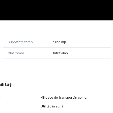
Suprafață teren
1,013 mp
Clasificare
Intravilan
ilități
l
Mijloace de transport în comun
e
Utilități în zonă