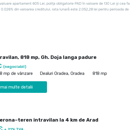
ravilan, 818 mp, Gh. Doja langa padure
€
(negociabil)
18 mp de vânzare
Dealuri Oradea, Oradea
818 mp
 mai multe detalii
Verona–teren intravilan la 4 km de Arad
 €
+ 21% TVA