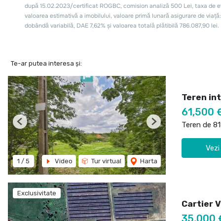
Te-ar putea interesa și:
Teren int
61,500 
Teren de 8
Previous
Next
Vezi
1
/
5
Video
Tur virtual
Harta
Exclusivitate
Cartier 
35,000