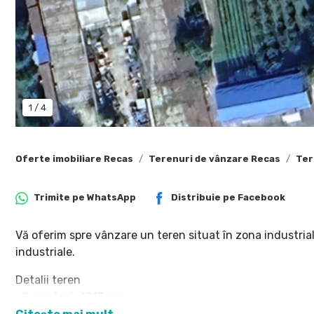
1
/
4
Oferte imobiliare Recas
Terenuri de vânzare Recas
Ter
Trimite pe
WhatsApp
Distribuie pe
Facebook
Vă oferim spre vânzare un teren situat în zona industrial
industriale.
Detalii teren
• Suprafață: 1013 mp
• Front stradal: 26 m – acces facil pentru vehicule