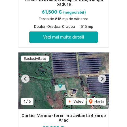
padure
61,500 €
(negociabil)
Teren de 818 mp de vânzare
Dealuri Oradea, Oradea
818 mp
Vezi mai multe detalii
Exclusivitate
Previous
Next
1
/
6
Video
Harta
Cartier Verona–teren intravilan la 4 km de
Arad