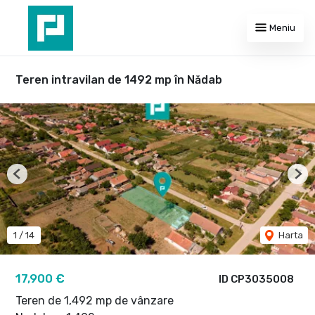
Meniu
Teren intravilan de 1492 mp în Nădab
Previous
Nex
1
/
14
Harta
17,900 €
ID CP3035008
Teren de 1,492 mp de vânzare