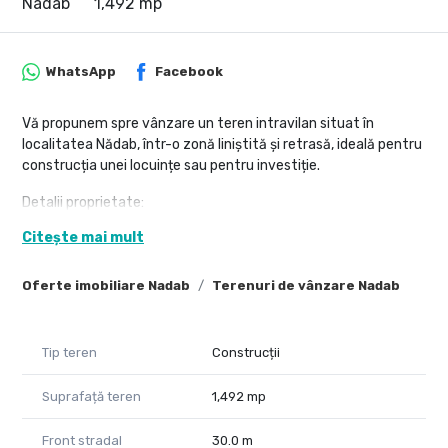
Nadab
1,492 mp
WhatsApp
Facebook
Vă propunem spre vânzare un teren intravilan situat în
localitatea Nădab, într-o zonă liniștită și retrasă, ideală pentru
construcția unei locuințe sau pentru investiție.
Detalii proprietate:
Citește mai mult
suprafață totală: 1492 mp
front stradal: 30 m
Oferte imobiliare Nadab
Terenuri de vânzare Nadab
Utilități disponibile la stradă:
apă
Tip teren
Construcții
curent electric
gaz
Suprafață teren
1,492 mp
Terenul beneficiază de acces facil și oferă un cadru plăcut,
perfect pentru cei care își doresc liniște și intimitate.
Front stradal
30.0 m