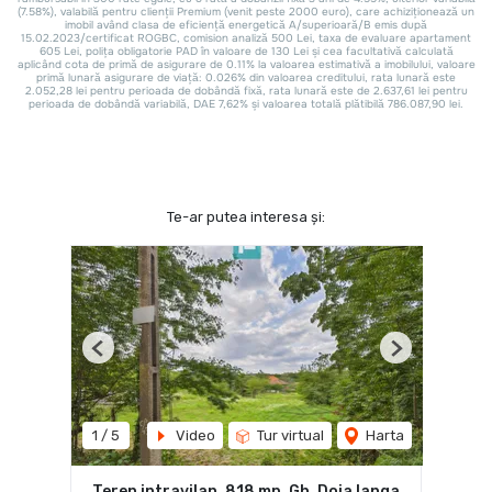
Te-ar putea interesa și:
Previous
Next
1
/
5
Video
Tur virtual
Harta
Teren intravilan, 818 mp, Gh. Doja langa