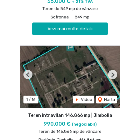
35,000 €
+ 21% TVA
Teren de 849 mp de vânzare
Sofronea
849 mp
Vezi mai multe detalii
Previous
Next
1
/
16
Video
Harta
Teren intravilan 146.866 mp | Jimbolia
990,000 €
(negociabil)
Teren de 146,866 mp de vânzare
Periferie, Jimbolia
146,866 mp