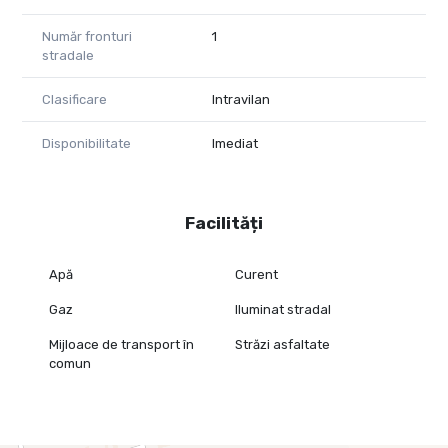
Pentru mai multe informații și programări la vizionare:
Număr fronturi
1
stradale
Szekeres Carol
Telefon: 0729 966 649
Clasificare
Intravilan
Email: carol.szekeres@propertylab.ro
Cristina Sipea
Disponibilitate
Imediat
Email: cristina.sipea@propertylab.ro
CP3035008
Facilități
Apă
Curent
Gaz
Iluminat stradal
Mijloace de transport în
Străzi asfaltate
comun