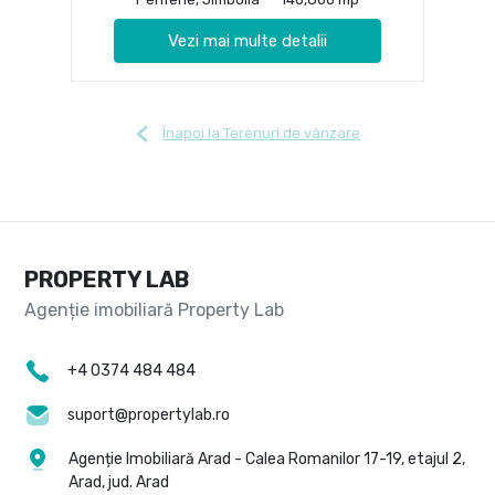
Vezi mai multe detalii
Înapoi la Terenuri de vânzare
PROPERTY LAB
+4 0374 484 484
suport@propertylab.ro
Agenție Imobiliară Arad - Calea Romanilor 17-19, etajul 2,
Arad, jud. Arad